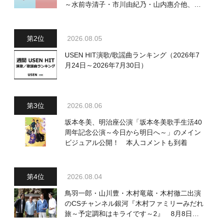
～水前寺清子・市川由紀乃・山内惠介他、
18:00～小椋佳・石川さゆり他登場！ 各放
送回の出演者・曲目情報
2026.08.05
USEN HIT演歌/歌謡曲ランキング（2026年7
月24日～2026年7月30日）
2026.08.06
坂本冬美、明治座公演「坂本冬美歌手生活40
周年記念公演～今日から明日へ～」のメイン
ビジュアル公開！ 本人コメントも到着
2026.08.04
鳥羽一郎・山川豊・木村竜蔵・木村徹二出演
のCSチャンネル銀河『木村ファミリーみだれ
旅～予定調和はキライです～2』 8月8日