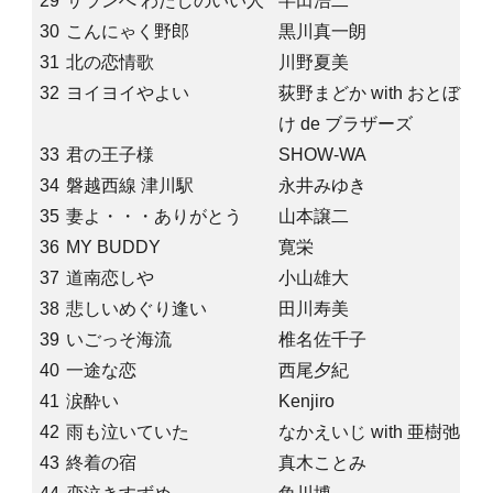
29
サランへ わたしのいい人
半田浩二
30
こんにゃく野郎
黒川真一朗
31
北の恋情歌
川野夏美
32
ヨイヨイやよい
荻野まどか with おとぼ
け de ブラザーズ
33
君の王子様
SHOW-WA
34
磐越西線 津川駅
永井みゆき
35
妻よ・・・ありがとう
山本譲二
36
MY BUDDY
寛栄
37
道南恋しや
小山雄大
38
悲しいめぐり逢い
田川寿美
39
いごっそ海流
椎名佐千子
40
一途な恋
西尾夕紀
41
涙酔い
Kenjiro
42
雨も泣いていた
なかえいじ with 亜樹弛
43
終着の宿
真木ことみ