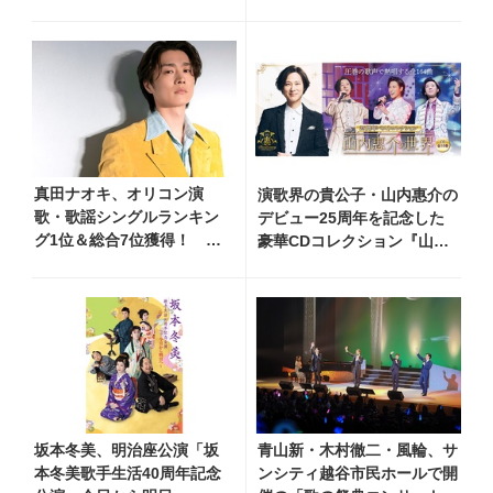
タレント・コージー冨田が
お祝いに
真田ナオキ、オリコン演
演歌界の貴公子・山内惠介の
歌・歌謡シングルランキン
デビュー25周年を記念した
グ1位＆総合7位獲得！ 夏
豪華CDコレクション『山内
まつり全国行脚から秋の浅
惠介の世界』発売開始！ オ
草公会堂2Daysへ勢い加速
リジナル曲から演歌・名曲カ
バー、今作限定のコンサート
音源まで全164曲収録
坂本冬美、明治座公演「坂
青山新・木村徹二・風輪、サ
本冬美歌手生活40周年記念
ンシティ越谷市民ホールで開