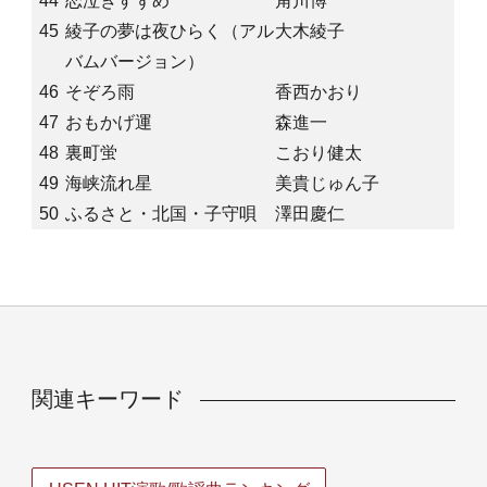
44
恋泣きすずめ
角川博
45
綾子の夢は夜ひらく（アル
大木綾子
バムバージョン）
46
そぞろ雨
香西かおり
47
おもかげ運
森進一
48
裏町蛍
こおり健太
49
海峡流れ星
美貴じゅん子
50
ふるさと・北国・子守唄
澤田慶仁
関連キーワード