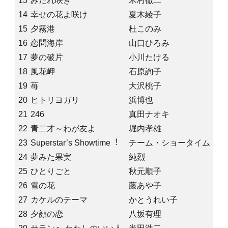
13
みだれ咲き
木村徹二
14
幸せの花よ咲け
夏木綾子
15
夕霧港
杜このみ
16
恋問海岸
山口ひろみ
17
夢の破片
小川たける
18
風花岬
石原詢子
19
苺
大沢桃子
20
ヒトリヨガリ
浜博也
21
246
真田ナオキ
22
青二才～わが友よ
堀内孝雄
23
Superstar’s Showtime︕
チーム・ショータイム
24
夢みた果実
純烈
25
ひとりごと
秋元順子
26
雪の花
藤あや子
27
カケルのテーマ
かとうれい子
28
夕顔の恋
八坂有理