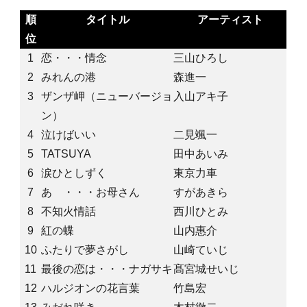
順
タイトル
アーティスト
位
1
恋・・・情念
三山ひろし
2
みれんの港
森進一
3
ザンザ岬（ニューバージョ
入山アキ子
ン）
4
泣けばいい
二見颯一
5
TATSUYA
田中あいみ
6
涙ひとしずく
東京力車
7
あゝ・・・お母さん
すがあきら
8
不知火情話
西川ひとみ
9
紅の蝶
山内惠介
10
ふたりで夢さがし
山崎ていじ
11
最後の恋は・・・ナガサキ
髙宮城せいじ
12
ハルジオンの花言葉
竹島宏