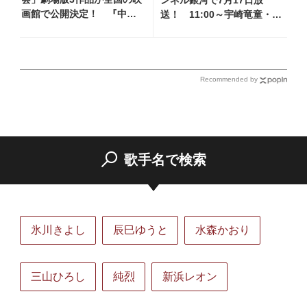
画館で公開決定！ 『中島
送！ 11:00～宇崎竜童・藤
みゆき 劇場版「夜会」セレ
あや子他、18:00～鳥羽一
クション』として2026年12
郎・神野美伽他登場！ 各放
月より上映
送回の出演者・曲目情報
Recommended by
歌手名で検索
氷川きよし
辰巳ゆうと
水森かおり
三山ひろし
純烈
新浜レオン