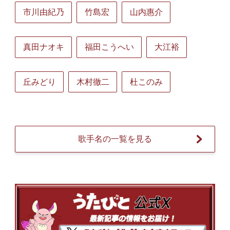
市川由紀乃
竹島宏
山内惠介
真田ナオキ
福田こうへい
大江裕
丘みどり
木村徹二
杜このみ
歌手名の一覧を見る