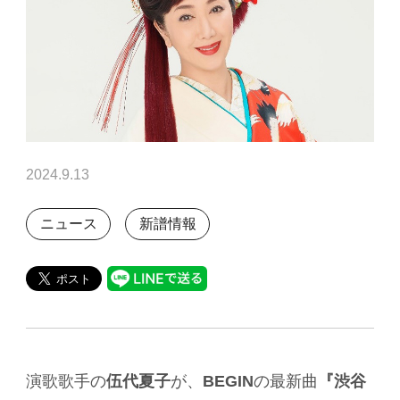
2024.9.13
ニュース
新譜情報
演歌歌手の
伍代夏子
が、
BEGIN
の最新曲
『渋谷