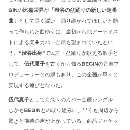
GIN
の
比嘉栄昇
が
「渋谷の盆踊りの新しい定番
曲」
として長く謡い・踊り継がれてほしいと願
って作られた曲ゆえに、当初から他アーティス
トによる楽曲カバー企画も望まれていたとい
う。
“渋谷出身”
で民謡・盆踊りが歌える歌手と
して、
伍代夏子
を古くから知る
BEGIN
の音楽プ
ロデューサーとの縁もあり、この企画が早々と
実現する運びとなった。
伍代夏子
としても久々のカバー企画シングル、
しかも
BEGIN
との取り組みに、早くも周辺から
驚きと期待の声が上がっている。商品ジャケッ