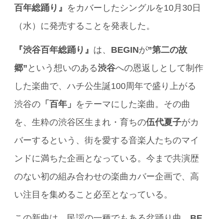
百年総踊り』
をカバーしたシングルを10月30日
（水）に発売することを発表した。
『渋谷百年総踊り』
は、
BEGIN
が
”第二の故
郷”
という想いのある
渋谷
への恩返しとして制作
した楽曲で、ハチ公生誕100周年で盛り上がる
渋谷の
「百年」
をテーマにした楽曲。その曲
を、生粋の渋谷区生まれ・育ちの
伍代夏子
がカ
バーするという、街を愛する音楽人たちのマイ
ンドに満ちた企画となっている。今まで共演歴
のない初の組み合わせの楽曲カバー企画で、高
い注目を集めること必至となっている。
この新曲は、民謡の一種でもある盆踊り曲。
BE