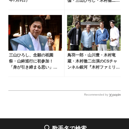
年7月9日）
伽・三山ひろし・木村徹二・
門松みゆきら出演決定
三山ひろし、念願の祇園
鳥羽一郎・山川豊・木村竜
祭・山鉾巡行に初参加！
蔵・木村徹二出演のCSチャ
「身が引き締まる思い」と
ンネル銀河『木村ファミリー
感想語る
みだれ旅～予定調和はキライ
です～2』 8月8日（土）放
送回の収録の模様を密着レポ
ート！
Recommended by
歌手名で検索