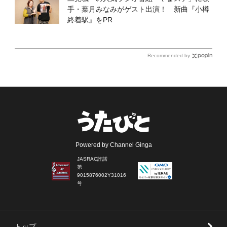
手・葉月みなみがゲスト出演！ 新曲『小樽
終着駅』をPR
Recommended by
Powered by Channel Ginga
JASRAC許諾
第
9015876002Y31016
号
トップ