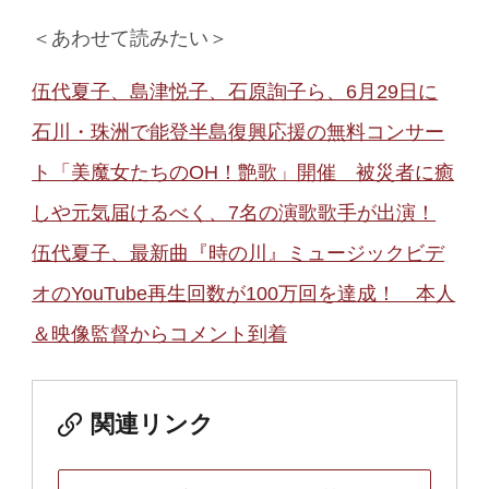
＜あわせて読みたい＞
伍代夏子、島津悦子、石原詢子ら、6月29日に
石川・珠洲で能登半島復興応援の無料コンサー
ト「美魔女たちのOH！艶歌」開催 被災者に癒
しや元気届けるべく、7名の演歌歌手が出演！
伍代夏子、最新曲『時の川』ミュージックビデ
オのYouTube再生回数が100万回を達成！ 本人
＆映像監督からコメント到着
関連リンク