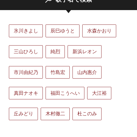
氷川きよし
辰巳ゆうと
水森かおり
三山ひろし
純烈
新浜レオン
市川由紀乃
竹島宏
山内惠介
真田ナオキ
福田こうへい
大江裕
丘みどり
木村徹二
杜このみ