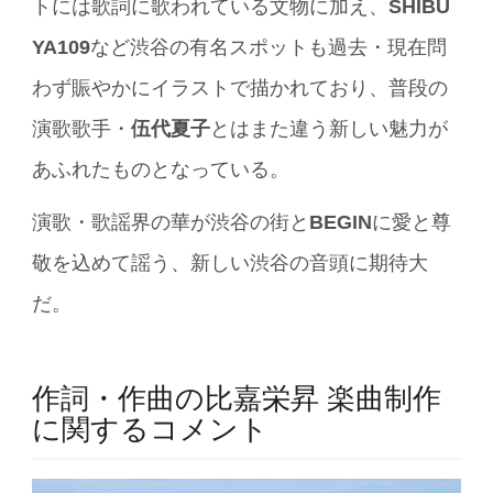
トには歌詞に歌われている文物に加え、
SHIBU
YA109
など渋谷の有名スポットも過去・現在問
わず賑やかにイラストで描かれており、普段の
演歌歌手・
伍代夏子
とはまた違う新しい魅力が
あふれたものとなっている。
演歌・歌謡界の華が渋谷の街と
BEGIN
に愛と尊
敬を込めて謡う、新しい渋谷の音頭に期待大
だ。
作詞・作曲の比嘉栄昇 楽曲制作
に関するコメント