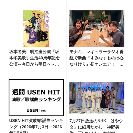
2026」で『仮面ライダー音
ド・プレミアムで再放送決
頭』を披露し「最高で
定！ 市川由紀乃、三山ひろ
す！ 全国の盆踊りに呼ん
し、福田こうへい 他登場、
でください！」
曲目や見どころをお届け
坂本冬美、明治座公演「坂
モナキ、レギュラーラジオ番
本冬美歌手生活40周年記念
組で新曲『すみなすものは心
公演～今日から明日へ～」
なりけり』初オンエア！
のメインビジュアル公
「古い言葉と新しい言葉の融
開！ 本人コメントも到着
合で、今までにない面白さの
ある一曲」
USEN HIT演歌/歌謡曲ランキ
7月27日放送のNHK「はやウ
ング（2026年7月3日～2026
タ」に細川たかし・神野美