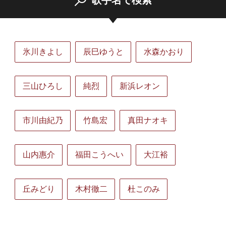
歌手名で検索
氷川きよし
辰巳ゆうと
水森かおり
三山ひろし
純烈
新浜レオン
市川由紀乃
竹島宏
真田ナオキ
山内惠介
福田こうへい
大江裕
丘みどり
木村徹二
杜このみ