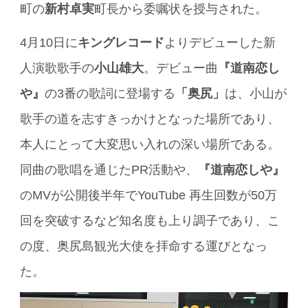
町の
新村卓実
町長から委嘱状を授与された。
4月10日に
キングレコード
よりデビューした新
人演歌歌手の
小山雄大
。デビュー曲
『道南恋し
や』
の3番の歌詞に登場する
「奥尻」
は、小山が
歌手の道を志すきっかけとなった場所であり、
本人にとって大変思い入れの深い場所である。
同曲の歌唱を通じたPR活動や、
『道南恋しや』
のMVが公開後半年でYouTube 再生回数が50万
回を突破するなど知名度も上り調子であり、こ
の度、奥尻島観光大使を拝命する運びとなっ
た。