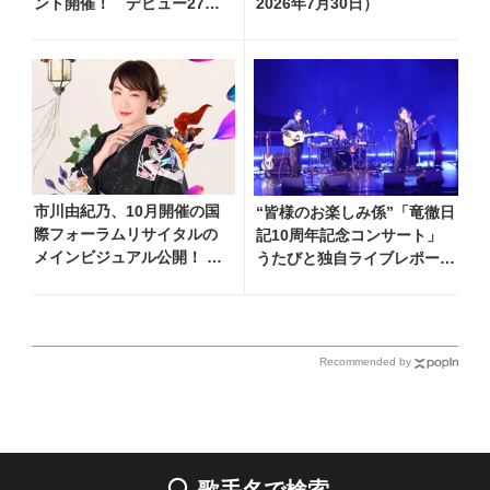
ント開催！ デビュー27年
2026年7月30日）
分の全280曲を一挙配信解禁
市川由紀乃、10月開催の国
“皆様のお楽しみ係”「竜徹日
際フォーラムリサイタルの
記10周年記念コンサート」
メインビジュアル公開！
うたびと独自ライブレポー
リサイタル開催を記念し、
ト！ 即完でごめん。来春は
過去のリサイタル映像を期
もっと大きなホールであいま
間限定フルサイズ公開
しょう！
Recommended by