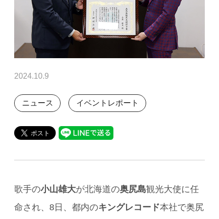
2024.10.9
ニュース
イベントレポート
歌手の
小山雄大
が北海道の
奥尻島
観光大使に任
命され、8日、都内の
キングレコード
本社で奥尻