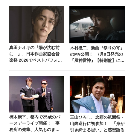
真田ナオキの『陽が沈む前
木村徹二、新曲『祭りの宵』
に…』、日本作曲家協会音
のMV公開！ 7月8日発売の
楽祭 2026でベストパフォー
『風神雷神』【特別盤】に収
マンス賞を受賞！ 709（ナ
録、デート気分を味わえる映
オキ）の日を記念し、追撃
像で淡い恋を描く
盤リリースへ向けた企画を
一挙公開
楠木康平、都内で25歳のバ
三山ひろし、念願の祇園祭・
ースデーライブ開催！ 事
山鉾巡行に初参加！ 「身が
務所の先輩、人気ものまね
引き締まる思い」と感想語る