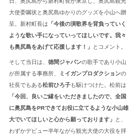
日、奥尻島から新村町長が来京し、奥尻島観光
大使委嘱状と奥尻島ゆかりのグッズを小山へ贈
呈。新村町長は
「今後の演歌界を背負っていく
ような歌い手になっていってほしいです。我々
も奥尻島をあげて応援します！」
とコメント。
そして当日は、
徳間ジャパン
の歌手であり小山
が所属する事務所、
ミイガンプロダクション
の
社長でもある
松前ひろ子
も駆けつけた。松前は
「今回、良いご縁をいただきましたので、全国
に奥尻島をPRできてお役に立てるような小山雄
大でいてほしいと心から願っております」
と、
わずかデビュー半年ながら観光大使の大役を拝