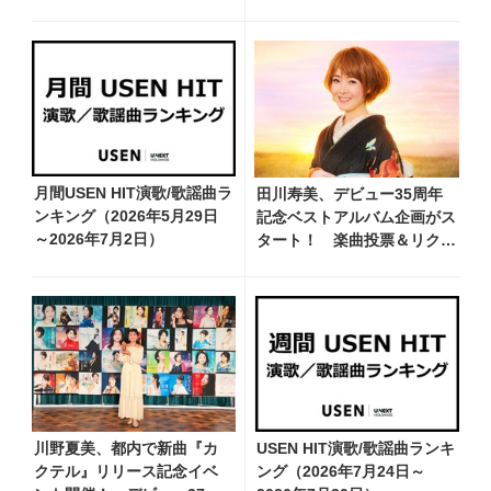
タレント・コージー冨田が
お祝いに
月間USEN HIT演歌/歌謡曲ラ
田川寿美、デビュー35周年
ンキング（2026年5月29日
記念ベストアルバム企画がス
～2026年7月2日）
タート！ 楽曲投票＆リクエ
ストを大募集
川野夏美、都内で新曲『カ
USEN HIT演歌/歌謡曲ランキ
クテル』リリース記念イベ
ング（2026年7月24日～