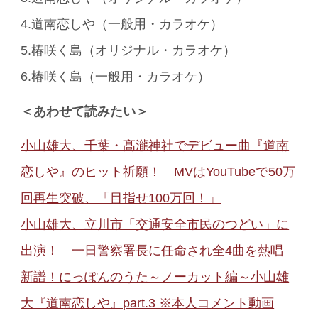
4.道南恋しや（一般用・カラオケ）
5.椿咲く島（オリジナル・カラオケ）
6.椿咲く島（一般用・カラオケ）
＜あわせて読みたい＞
小山雄大、千葉・髙瀧神社でデビュー曲『道南
恋しや』のヒット祈願！ MVはYouTubeで50万
回再生突破、「目指せ100万回！」
小山雄大、立川市「交通安全市民のつどい」に
出演！ 一日警察署長に任命され全4曲を熱唱
新譜！にっぽんのうた～ノーカット編～小山雄
大『道南恋しや』part.3 ※本人コメント動画