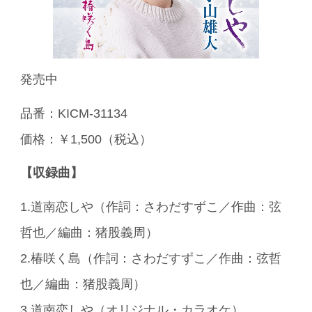
発売中
品番：KICM-31134
価格：￥1,500（税込）
【収録曲】
1.道南恋しや（作詞：さわだすずこ／作曲：弦
哲也／編曲：猪股義周）
2.椿咲く島（作詞：さわだすずこ／作曲：弦哲
也／編曲：猪股義周）
3.道南恋しや（オリジナル・カラオケ）