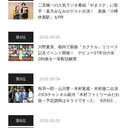
二見颯一の人気ラジオ番組「やまステ」に歌
手・葉月みなみがゲスト出演！ 新曲『小樽
終着駅』をPR
2026.08.06
川野夏美、都内で新曲『カクテル』リリース
記念イベント開催！ デビュー27年分の全
280曲を一挙配信解禁
2026.08.04
鳥羽一郎・山川豊・木村竜蔵・木村徹二出演
のCSチャンネル銀河『木村ファミリーみだれ
旅～予定調和はキライです～2』 8月8日
（土）放送回の収録の模様を密着レポート！
2026.08.05