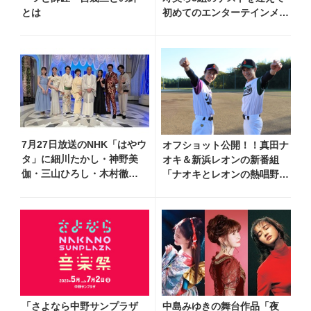
とは
初めてのエンターテインメン
トショーを開催！ 愛知、東
京、大阪のホール3カ所でも
7月27日放送のNHK「はやウ
オフショット公開！！真田ナ
タ」に細川たかし・神野美
オキ＆新浜レオンの新番組
伽・三山ひろし・木村徹
「ナオキとレオンの熱唱野球
二・門松みゆきら出演決定
部」＃４～高校女子野球部の
練習に参加～
「さよなら中野サンプラザ
中島みゆきの舞台作品「夜