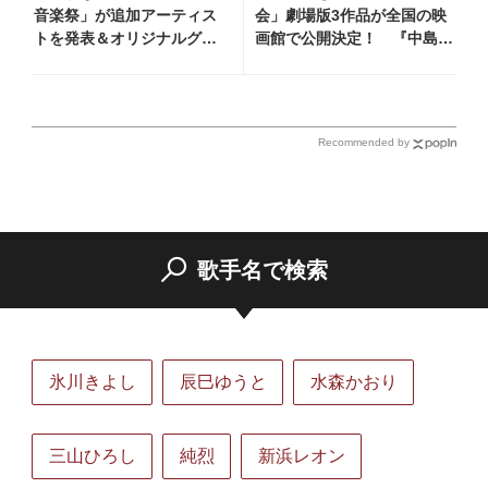
音楽祭」が追加アーティス
会」劇場版3作品が全国の映
トを発表＆オリジナルグッ
画館で公開決定！ 『中島み
ズ販売決定 同ホールにゆ
ゆき 劇場版「夜会」セレク
かりの深い超豪華アーティ
ション』として2026年12月
スト達が“聖地”に集結、特
より上映
別企画のコンサートも続々
Recommended by
登場！
歌手名で検索
氷川きよし
辰巳ゆうと
水森かおり
三山ひろし
純烈
新浜レオン