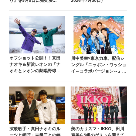
り』を9月9日に発売決
2026年7月30日）
定！ 石崎ひゅーいが書き
下ろし
オフショット公開！！真田
川中美幸×東京力車、配信シ
ナオキ＆新浜レオンの「ナ
ングル『ニッポン・ワッショ
オキとレオンの熱唱野球
イ～コラボバージョン～』8
部」＃９～青森合宿！部員
月5日リリース！ 心をひとつ
わずか9人で全国大会へ！？
に、歌の力で温かなエールを
雪国野球部の強さの秘訣を
解き明かせ！～
演歌歌手・真田ナオキのル
美のカリスマ・IKKO、田川
ーツと師匠・吉幾三との絆
寿美ら5組のゲストを迎えて