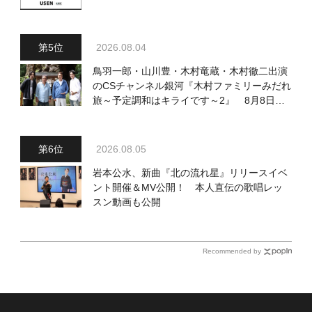
2026.08.04
鳥羽一郎・山川豊・木村竜蔵・木村徹二出演
のCSチャンネル銀河『木村ファミリーみだれ
旅～予定調和はキライです～2』 8月8日
（土）放送回の収録の模様を密着レポート！
2026.08.05
岩本公水、新曲『北の流れ星』リリースイベ
ント開催＆MV公開！ 本人直伝の歌唱レッ
スン動画も公開
Recommended by