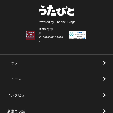
Powered by Channel Ginga
JASRAC許諾
第
9015876002Y31016
号
トップ
ニュース
インタビュー
新譜ウラ話