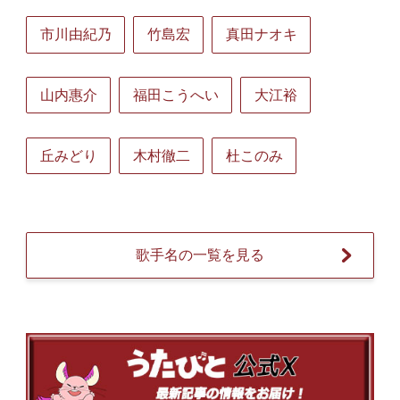
市川由紀乃
竹島宏
真田ナオキ
山内惠介
福田こうへい
大江裕
丘みどり
木村徹二
杜このみ
歌手名の一覧を見る