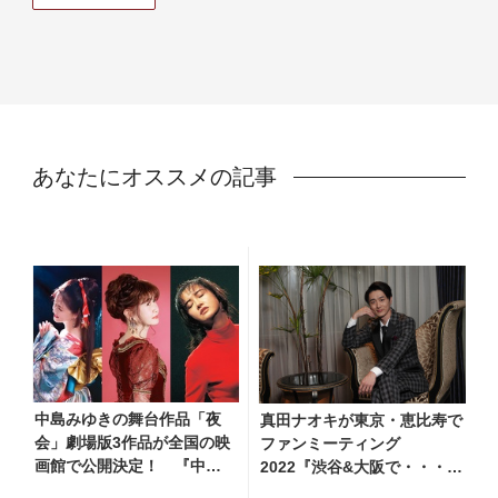
あなたにオススメの記事
中島みゆきの舞台作品「夜
真田ナオキが東京・恵比寿で
会」劇場版3作品が全国の映
ファンミーティング
画館で公開決定！ 『中島
2022『渋谷&大阪で・・・ど
みゆき 劇場版「夜会」セレ
う？ウェスティンホテル東京