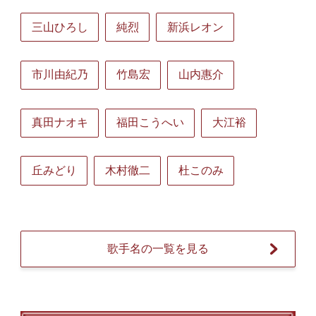
三山ひろし
純烈
新浜レオン
市川由紀乃
竹島宏
山内惠介
真田ナオキ
福田こうへい
大江裕
丘みどり
木村徹二
杜このみ
歌手名の一覧を見る