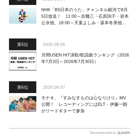
NHK「BS日本のうた」チャンネル銀河で8月
5日放送！ 11:00～吉幾三・石原詢子・岩本
公水他、18:00～天童よしみ・坂本冬美他登
場！ 各放送回の出演者・曲目情報
2026.08.05
月間USEN HIT演歌/歌謡曲ランキング（2026
年7月3日～2026年7月30日）
2026.08.07
モナキ、『すみなすものは心なりけり』MV
公開！ レコーディングにはELT・伊藤一朗
がリードギターで参加
Recommended by