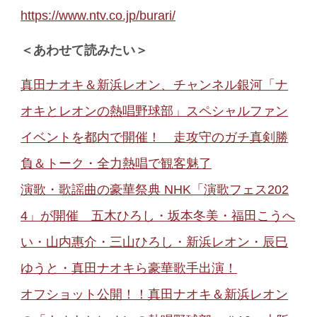
https://www.ntv.co.jp/burari/
＜あわせて読みたい＞
真田ナオキ＆新浜レオン、チャンネル銀河「ナ
オキとレオンの熱唱野球部」スペシャルファン
イベントを都内で開催！ 走攻守のガチ真剣勝
負＆トーク・全力熱唱で観客魅了
演歌・歌謡曲の豪華祭典 NHK「演歌フェス202
4」が開催 五木ひろし・坂本冬美・福田こうへ
い・山内惠介・三山ひろし・新浜レオン・辰巳
ゆうと・真田ナオキら豪華歌手出演！
オフショット公開！！真田ナオキ＆新浜レオン