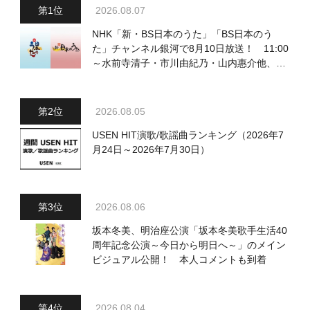
2026.08.07
NHK「新・BS日本のうた」「BS日本のう
た」チャンネル銀河で8月10日放送！ 11:00
～水前寺清子・市川由紀乃・山内惠介他、
18:00～小椋佳・石川さゆり他登場！ 各放
送回の出演者・曲目情報
2026.08.05
USEN HIT演歌/歌謡曲ランキング（2026年7
月24日～2026年7月30日）
2026.08.06
坂本冬美、明治座公演「坂本冬美歌手生活40
周年記念公演～今日から明日へ～」のメイン
ビジュアル公開！ 本人コメントも到着
2026.08.04