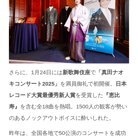
さらに、1月24日には
新歌舞伎座
で
「真田ナオ
キコンサート2025」
を満員御礼で初開催。
日本
レコード大賞最優秀新人賞
を受賞した
『恵比
寿』
を含む全18曲を熱唱。1500人の観客が勢い
のあるノックアウトボイスに酔いしれた。
昨年は、全国各地で50公演のコンサートを成功