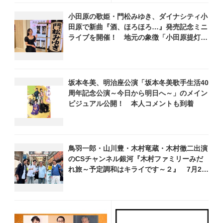
クション』として2026年12
編』を開催！「たくさんの夢
小田原の歌姫・門松みゆき、ダイナシティ小
月より上映
を一緒に叶えてください」と
田原で新曲『酒、ほろほろ…』発売記念ミニ
ファンにメッセージ
ライブを開催！ 地元の象徴「小田原提灯」
に彩られた特別ステージで熱唱
坂本冬美、明治座公演「坂本冬美歌手生活40
周年記念公演～今日から明日へ～」のメイン
ビジュアル公開！ 本人コメントも到着
鳥羽一郎・山川豊・木村竜蔵・木村徹二出演
のCSチャンネル銀河『木村ファミリーみだ
れ旅～予定調和はキライです～２』 7月25
日（土）放送回の収録の模様を密着レポー
ト！