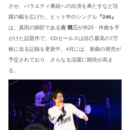
させ、バラエティ番組への出演を果たすなど活
躍の幅を広げた。ヒット中のシングル
『246』
は、真田の師匠である
吉 幾三
が作詞・作曲を手
がけた話題作で、CDセールスは自己最高の7万
枚に迫る記録を更新中。4月には、新曲の発売が
予定されており、さらなる活躍に期待が高ま
る。