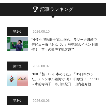
記事ランキング
2026.08.10
“小学生演歌歌手”西山琳久、ラゾーナ川崎で
デビュー曲『おんじい』発売記念イベント開
催！ 堂々の歌声で観客魅了
2026.08.07
NHK「新・BS日本のうた」「BS日本のう
た」チャンネル銀河で8月10日放送！ 11:00
～水前寺清子・市川由紀乃・山内惠介他、
18:00～小椋佳・石川さゆり他登場！ 各放
送回の出演者・曲目情報
2026.08.06