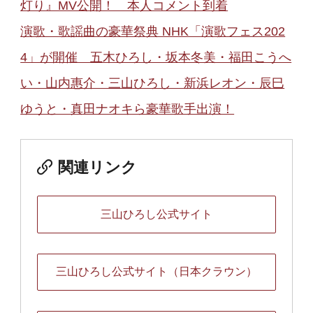
灯り』MV公開！ 本人コメント到着
演歌・歌謡曲の豪華祭典 NHK「演歌フェス202
4」が開催 五木ひろし・坂本冬美・福田こうへ
い・山内惠介・三山ひろし・新浜レオン・辰巳
ゆうと・真田ナオキら豪華歌手出演！
関連リンク
三山ひろし公式サイト
三山ひろし公式サイト（日本クラウン）