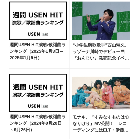
週間USEN HIT演歌/歌謡曲ラ
“小学生演歌歌手”西山琳久、
ンキング（2025年1月3日～
ラゾーナ川崎でデビュー曲
2025年1月9日）
『おんじい』発売記念イベン
ト開催！ 堂々の歌声で観客
魅了
週間USEN HIT演歌/歌謡曲ラ
モナキ、『すみなすものは心
ンキング（2024年9月20日
なりけり』MV公開！ レコ
～9月26日）
ーディングにはELT・伊藤一
朗がリードギターで参加