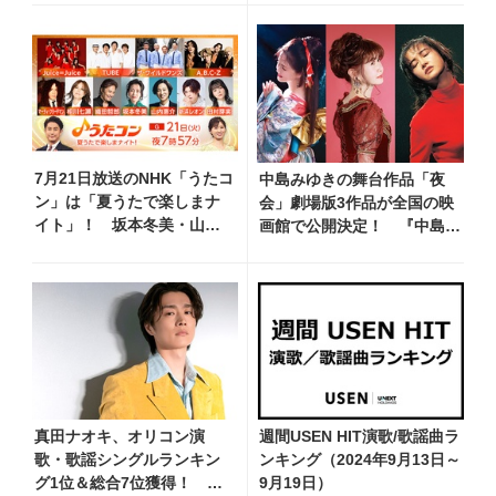
7月21日放送のNHK「うたコ
中島みゆきの舞台作品「夜
ン」は「夏うたで楽しまナ
会」劇場版3作品が全国の映
イト」！ 坂本冬美・山内
画館で公開決定！ 『中島み
惠介・新浜レオン・TUBE・
ゆき 劇場版「夜会」セレク
織田哲郎ら豪華出演
ション』として2026年12月
より上映
真田ナオキ、オリコン演
週間USEN HIT演歌/歌謡曲ラ
歌・歌謡シングルランキン
ンキング（2024年9月13日～
グ1位＆総合7位獲得！ 夏
9月19日）