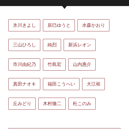
氷川きよし
辰巳ゆうと
水森かおり
三山ひろし
純烈
新浜レオン
市川由紀乃
竹島宏
山内惠介
真田ナオキ
福田こうへい
大江裕
丘みどり
木村徹二
杜このみ