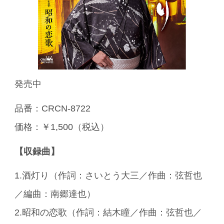
発売中
品番：CRCN-8722
価格：￥1,500（税込）
【収録曲】
1.酒灯り（作詞：さいとう大三／作曲：弦哲也
／編曲：南郷達也）
2.昭和の恋歌（作詞：結木瞳／作曲：弦哲也／