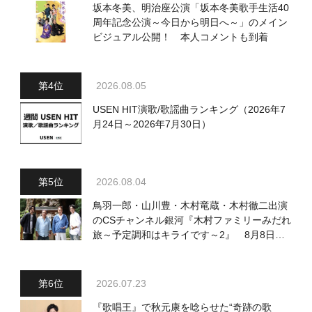
坂本冬美、明治座公演「坂本冬美歌手生活40
周年記念公演～今日から明日へ～」のメイン
ビジュアル公開！ 本人コメントも到着
2026.08.05
USEN HIT演歌/歌謡曲ランキング（2026年7
月24日～2026年7月30日）
2026.08.04
鳥羽一郎・山川豊・木村竜蔵・木村徹二出演
のCSチャンネル銀河『木村ファミリーみだれ
旅～予定調和はキライです～2』 8月8日
（土）放送回の収録の模様を密着レポート！
2026.07.23
『歌唱王』で秋元康を唸らせた“奇跡の歌