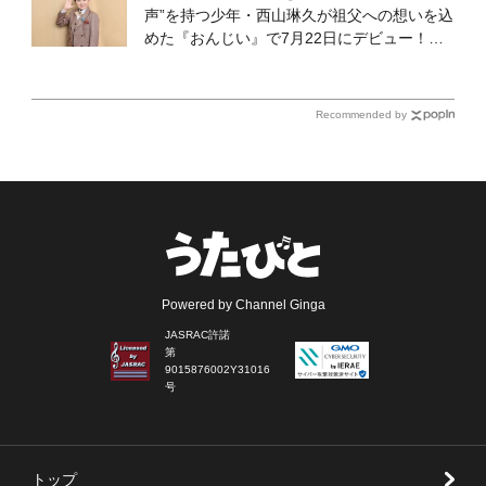
声”を持つ少年・西山琳久が祖父への想いを込
めた『おんじい』で7月22日にデビュー！
「秋元康さんが総合プロデュースしてくれ
た、 おじいちゃんとの絆を歌った曲を聴いて
ください！」
Recommended by
Powered by Channel Ginga
JASRAC許諾
第
9015876002Y31016
号
トップ