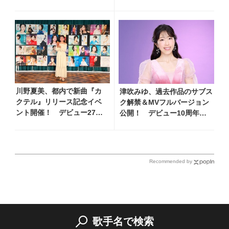
まつり全国行脚から秋の浅
草公会堂2Daysへ勢い加速
川野夏美、都内で新曲『カ
津吹みゆ、過去作品のサブス
クテル』リリース記念イベ
ク解禁＆MVフルバージョン
ント開催！ デビュー27年
公開！ デビュー10周年記
分の全280曲を一挙配信解禁
念アルバム発売を控え、本人
からコメント到着
Recommended by
歌手名で検索