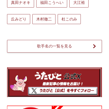
真田ナオキ
福田こうへい
大江裕
丘みどり
木村徹二
杜このみ
歌手名の一覧を見る