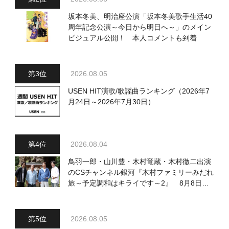
坂本冬美、明治座公演「坂本冬美歌手生活40
周年記念公演～今日から明日へ～」のメイン
ビジュアル公開！ 本人コメントも到着
2026.08.05
USEN HIT演歌/歌謡曲ランキング（2026年7
月24日～2026年7月30日）
2026.08.04
鳥羽一郎・山川豊・木村竜蔵・木村徹二出演
のCSチャンネル銀河『木村ファミリーみだれ
旅～予定調和はキライです～2』 8月8日
（土）放送回の収録の模様を密着レポート！
2026.08.05