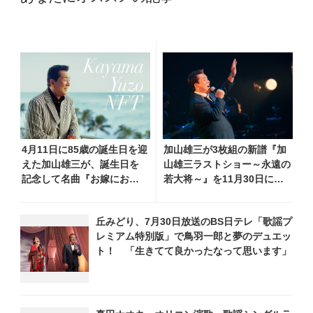
4月11日に85歳の誕生日を迎
加山雄三が3枚組の新譜『加
えた加山雄三が、誕生日を
山雄三ラストショー～永遠の
記念して名曲『お嫁におい
若大将～』を11月30日に発
で』のデモ音源をNFTで初
売 新曲『海が男にしてくれ
公開！
た』MVも公開！
丘みどり、7月30日放送のBS日テレ「歌謡プ
レミアム特別版」で鳥羽一郎と夢のデュエッ
ト！ 「生きてて良かったなって思います」