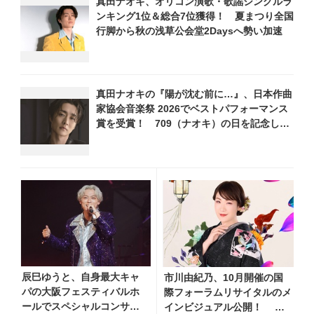
真田ナオキ、オリコン演歌・歌謡シングルラ
ンキング1位＆総合7位獲得！ 夏まつり全国
行脚から秋の浅草公会堂2Daysへ勢い加速
真田ナオキの『陽が沈む前に…』、日本作曲
家協会音楽祭 2026でベストパフォーマンス
賞を受賞！ 709（ナオキ）の日を記念し、
追撃盤リリースへ向けた企画を一挙公開
辰巳ゆうと、自身最大キャ
市川由紀乃、10月開催の国
パの大阪フェスティバルホ
際フォーラムリサイタルのメ
ールでスペシャルコンサー
インビジュアル公開！ リ