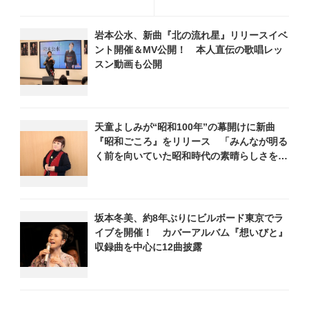
トツアー開催！ チケット
サイタル開催を記念し、過去
は完売＆円広志が応援に、
のリサイタル映像を期間限定
岩本公水、新曲『北の流れ星』リリースイベ
11月17日に同ホールで追加
フルサイズ公開
ント開催＆MV公開！ 本人直伝の歌唱レッ
公演が決定
スン動画も公開
天童よしみが“昭和100年”の幕開けに新曲
『昭和ごころ』をリリース 「みんなが明る
く前を向いていた昭和時代の素晴らしさを感
じてください」
坂本冬美、約8年ぶりにビルボード東京でラ
イブを開催！ カバーアルバム『想いびと』
収録曲を中心に12曲披露