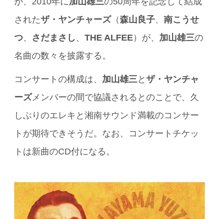
が、2010年に
加山雄三
の50周年を記念して結成
された
ザ・ヤンチャーズ
（
森山良子
、
南こうせ
つ
、
さだまさし
、
THE ALFEE
）が、
加山雄三
の
名曲の数々を披露する。
コンサートの構成は、
加山雄三
と
ザ・ヤンチャ
ーズ
メンバーの間で協議されるとのことで、久
しぶりのエレキと湘南サウンド満載のコンサー
トが期待できそうだ。なお、コンサートチケッ
トは新曲のCD付になる。