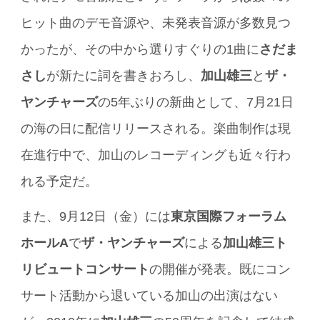
ヒット曲のデモ音源や、未発表音源が多数見つ
かったが、その中から選りすぐりの1曲に
さだま
さし
が新たに詞を書きおろし、
加山雄三
と
ザ・
ヤンチャーズ
の5年ぶりの新曲として、7月21日
の海の日に配信リリースされる。楽曲制作は現
在進行中で、加山のレコーディングも近々行わ
れる予定だ。
また、9月12日（金）には
東京国際フォーラム
ホールA
で
ザ・ヤンチャーズ
による
加山雄三ト
リビュートコンサート
の開催が発表。既にコン
サート活動から退いている加山の出演はない