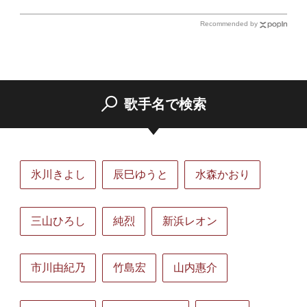
Recommended by
歌手名で検索
氷川きよし
辰巳ゆうと
水森かおり
三山ひろし
純烈
新浜レオン
市川由紀乃
竹島宏
山内惠介