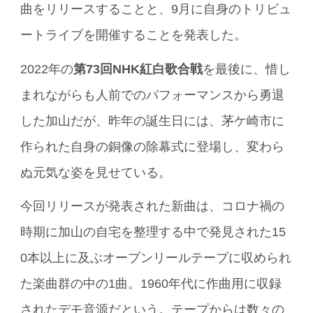
曲をリリースすることと、9月に自身のトリビュ
ートライブを開催することを発表した。
2022年の
第73回NHK紅白歌合戦
を最後に、惜し
まれながらも人前でのパフォーマンスから勇退
した加山だが、昨年の誕生日には、茅ケ崎市に
作られた自身の銅像の除幕式に登場し、変わら
ぬ元気な姿を見せている。
今回リリースが発表された新曲は、コロナ禍の
時期に加山の自宅を整理する中で発見された15
0本以上に及ぶオープンリールテープに収められ
た楽曲群の中の1曲。1960年代に作曲用に収録
されたデモ音源だという。テープからは数々の