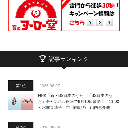
記事ランキング
2026.08.07
NHK「新・BS日本のうた」「BS日本のう
た」チャンネル銀河で8月10日放送！ 11:00
～水前寺清子・市川由紀乃・山内惠介他、
18:00～小椋佳・石川さゆり他登場！ 各放
送回の出演者・曲目情報
2026.08.06