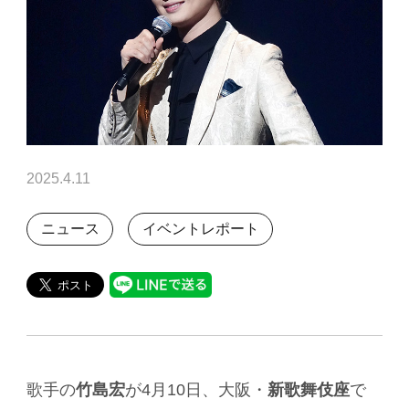
2025.4.11
ニュース
イベントレポート
歌手の
竹島宏
が4月10日、大阪・
新歌舞伎座
で