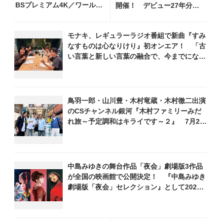
BSプレミアム4K／ワール
開催！ デビュー27年分の
ド・プレミアムで再放送決
全280曲を一挙配信解禁
定！ 市川由紀乃、三山ひ
モナキ、レギュラーラジオ番組で新曲『すみ
ろし、福田こうへい 他登
なすものは心なりけり』初オンエア！ 「古
場、曲目や見どころをお届
い言葉と新しい言葉の融合で、今までにない
け
面白さのある一曲」
鳥羽一郎・山川豊・木村竜蔵・木村徹二出演
のCSチャンネル銀河『木村ファミリーみだ
れ旅～予定調和はキライです～２』 7月25
日（土）放送回の収録の模様を密着レポー
ト！
中島みゆきの舞台作品「夜会」劇場版3作品
が全国の映画館で公開決定！ 『中島みゆき
劇場版「夜会」セレクション』として2026
年12月より上映