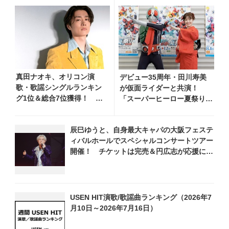
真田ナオキ、オリコン演
デビュー35周年・田川寿美
歌・歌謡シングルランキン
が仮面ライダーと共演！
グ1位＆総合7位獲得！ 夏
「スーパーヒーロー夏祭り
まつり全国行脚から秋の浅
2026」で『仮面ライダー音
草公会堂2Daysへ勢い加速
頭』を披露し「最高です！
辰巳ゆうと、自身最大キャパの大阪フェステ
全国の盆踊りに呼んでくださ
ィバルホールでスペシャルコンサートツアー
い！」
開催！ チケットは完売＆円広志が応援に、
11月17日に同ホールで追加公演が決定
USEN HIT演歌/歌謡曲ランキング（2026年7
月10日～2026年7月16日）