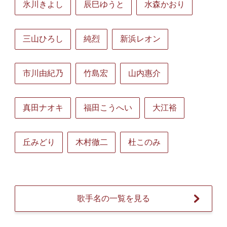
氷川きよし
辰巳ゆうと
水森かおり
三山ひろし
純烈
新浜レオン
市川由紀乃
竹島宏
山内惠介
真田ナオキ
福田こうへい
大江裕
丘みどり
木村徹二
杜このみ
歌手名の一覧を見る