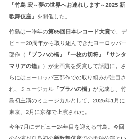
「竹島 宏～夢の世界へお連れします～2025 新
歌舞伎座」
を開催した。
竹島は一昨年の
第65回日本レコード大賞
で、デ
ビュー20周年から取り組んできたヨーロッパ三
部作（
『プラハの橋』『一枚の切符』『サンタ
マリアの鐘』
）が企画賞を受賞して話題に。さ
らにはヨーロッパ三部作での取り組みが注目さ
れ、ミュージカル
「プラハの橋」
が完成し、竹
島初主演のミュージカルとして、2025年1月に
東京、2月に京都で上演された。
今年7月にデビュー24年目を迎える竹島。今回
の公演が自身初の
新歌舞伎座
での単独公演とい