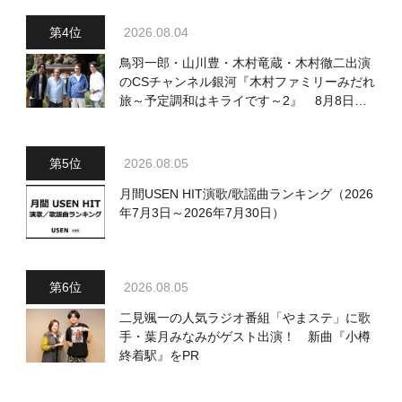
2026.08.04
鳥羽一郎・山川豊・木村竜蔵・木村徹二出演
のCSチャンネル銀河『木村ファミリーみだれ
旅～予定調和はキライです～2』 8月8日
（土）放送回の収録の模様を密着レポート！
2026.08.05
月間USEN HIT演歌/歌謡曲ランキング（2026
年7月3日～2026年7月30日）
2026.08.05
二見颯一の人気ラジオ番組「やまステ」に歌
手・葉月みなみがゲスト出演！ 新曲『小樽
終着駅』をPR