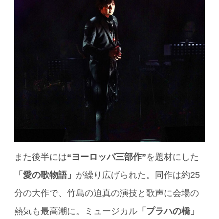
また後半には
“ヨーロッパ三部作”
を題材にした
「愛の歌物語」
が繰り広げられた。同作は約25
分の大作で、竹島の迫真の演技と歌声に会場の
熱気も最高潮に。ミュージカル
「プラハの橋」