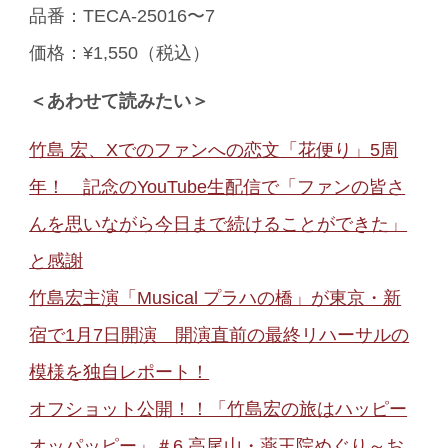
品番：TECA-25016〜7
価格：¥1,550（税込）
＜あわせて読みたい＞
竹島 宏、Xでのファンへの恋文「花便り」5周
年！ 記念のYouTube生配信で「ファンの皆さ
んを思いながら今日まで続けることができた」
と感謝
竹島宏主演「Musical プラハの橋」が東京・新
宿で1月7日開演 開演直前の最終リハーサルの
模様を独自レポート！
オフショット公開！！「竹島宏の旅はハッピー
オッパッピー」＃6 高尾山・薬王院めぐり～お