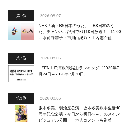
2026.08.07
NHK「新・BS日本のうた」「BS日本のう
た」チャンネル銀河で8月10日放送！ 11:00
～水前寺清子・市川由紀乃・山内惠介他、
18:00～小椋佳・石川さゆり他登場！ 各放
送回の出演者・曲目情報
2026.08.05
USEN HIT演歌/歌謡曲ランキング（2026年7
月24日～2026年7月30日）
2026.08.06
坂本冬美、明治座公演「坂本冬美歌手生活40
周年記念公演～今日から明日へ～」のメイン
ビジュアル公開！ 本人コメントも到着