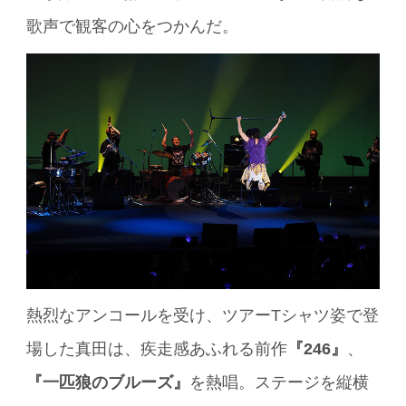
歌声で観客の心をつかんだ。
熱烈なアンコールを受け、ツアーTシャツ姿で登
場した真田は、疾走感あふれる前作
『246』
、
『一匹狼のブルーズ』
を熱唱。ステージを縦横