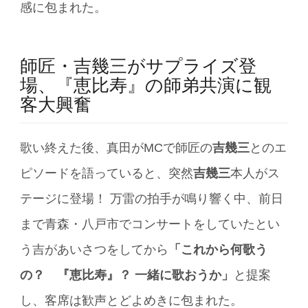
感に包まれた。
師匠・吉幾三がサプライズ登
場、『恵比寿』の師弟共演に観
客大興奮
歌い終えた後、真田がMCで師匠の
吉幾三
とのエ
ピソードを語っていると、突然
吉幾三
本人がス
テージに登場！ 万雷の拍手が鳴り響く中、前日
まで青森・八戸市でコンサートをしていたとい
う吉があいさつをしてから
「これから何歌う
の？ 『恵比寿』？ 一緒に歌おうか」
と提案
し、客席は歓声とどよめきに包まれた。