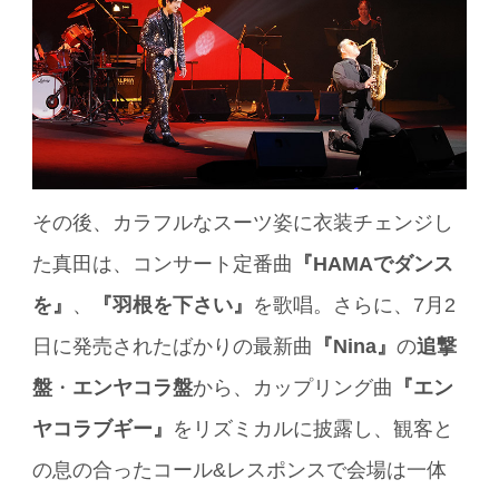
その後、カラフルなスーツ姿に衣装チェンジし
た真田は、コンサート定番曲
『HAMAでダンス
を』
、
『羽根を下さい』
を歌唱。さらに、7月2
日に発売されたばかりの最新曲
『Nina』
の
追撃
盤
・
エンヤコラ盤
から、カップリング曲
『エン
ヤコラブギー』
をリズミカルに披露し、観客と
の息の合ったコール&レスポンスで会場は一体