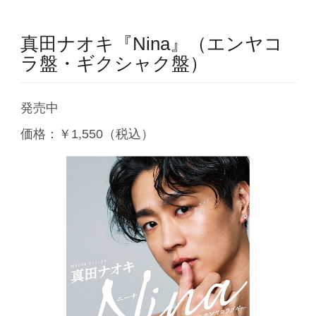
真田ナオキ『Nina』（エンヤコ
ラ盤・ギクシャク盤）
発売中
価格：￥1,550（税込）