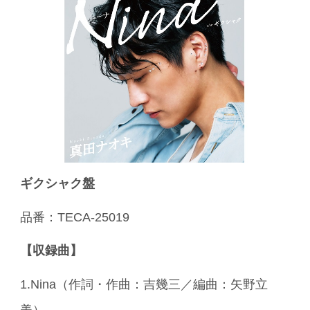
ギクシャク盤
品番：TECA-25019
【収録曲】
1.Nina（作詞・作曲：吉幾三／編曲：矢野立
美）