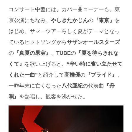
コンサート中盤には、カバー曲コーナーも。東
京公演にちなみ、
やしきたかじん
の
『東京』
を
はじめ、サマーツアーらしく夏がテーマとなっ
ているヒットソングから
サザンオールスターズ
の
『真夏の果実』
、
TUBE
の
『夏を待ちきれな
くて』
を歌い上げると、
“辛い時に奮い立たせて
くれた一曲”
と紹介して
高橋優
の
『プライド』
、
一昨年末に亡くなった
八代亜紀
の代表曲
『舟
唄』
を熱唱し、観客を沸かせた。