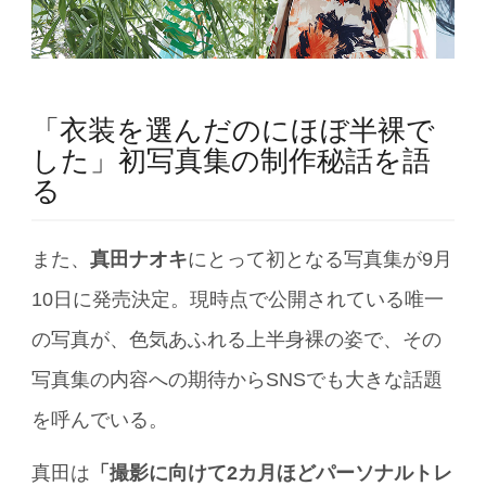
「衣装を選んだのにほぼ半裸で
した」初写真集の制作秘話を語
る
また、
真田ナオキ
にとって初となる写真集が9月
10日に発売決定。現時点で公開されている唯一
の写真が、色気あふれる上半身裸の姿で、その
写真集の内容への期待からSNSでも大きな話題
を呼んでいる。
真田は
「撮影に向けて2カ月ほどパーソナルトレ