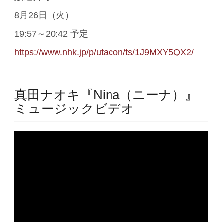
8月26日（火）
19:57～20:42 予定
https://www.nhk.jp/p/utacon/ts/1J9MXY5QX2/
真田ナオキ『Nina（ニーナ）』
ミュージックビデオ