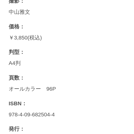
撮影：
中山雅文
価格：
￥3,850(税込)
判型：
A4判
頁数：
オールカラー 96P
ISBN：
978-4-09-682504-4
発行：