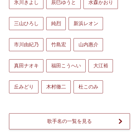
氷川きよし
辰巳ゆうと
水森かおり
三山ひろし
純烈
新浜レオン
市川由紀乃
竹島宏
山内惠介
真田ナオキ
福田こうへい
大江裕
丘みどり
木村徹二
杜このみ
歌手名の一覧を見る