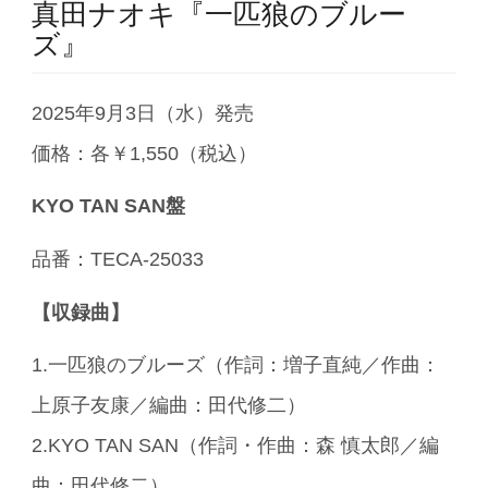
真田ナオキ『一匹狼のブルー
ズ』
2025年9月3日（水）発売
価格：各￥1,550（税込）
KYO TAN SAN盤
品番：TECA-25033
【収録曲】
1.一匹狼のブルーズ（作詞：増子直純／作曲：
上原子友康／編曲：田代修二）
2.KYO TAN SAN（作詞・作曲：森 慎太郎／編
曲：田代修二）