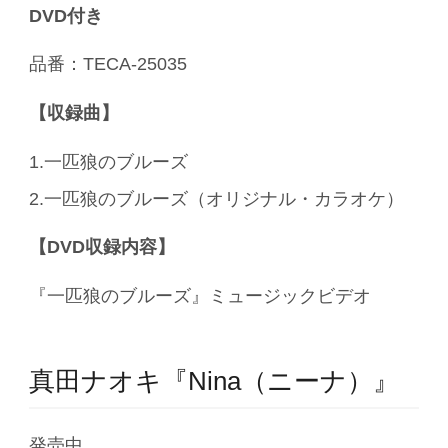
DVD付き
品番：TECA-25035
【収録曲】
1.一匹狼のブルーズ
2.一匹狼のブルーズ（オリジナル・カラオケ）
【DVD収録内容】
『一匹狼のブルーズ』ミュージックビデオ
真田ナオキ『Nina（ニーナ）』
発売中