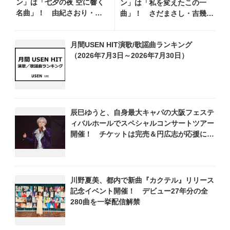
ン」は「七夕の夜 空に響く
ン」は「私を変えたこの一
名曲」！ 由紀さおり・福
曲」！ さだまさし・吉幾
田こうへい・市川由紀乃ら
三・ジュディ・オングら出演
豪華出演
月間USEN HIT演歌/歌謡曲ランキング
（2026年7月3日～2026年7月30日）
辰巳ゆうと、自身最大キャパの大阪フェステ
ィバルホールでスペシャルコンサートツアー
開催！ チケットは完売＆円広志が応援に、
11月17日に同ホールで追加公演が決定
川野夏美、都内で新曲『カクテル』リリース
記念イベント開催！ デビュー27年分の全
280曲を一挙配信解禁