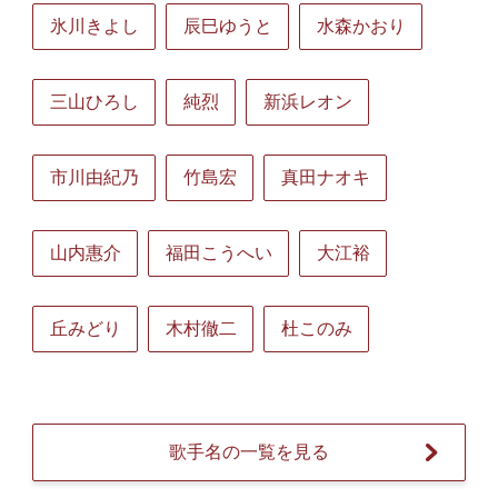
氷川きよし
辰巳ゆうと
水森かおり
三山ひろし
純烈
新浜レオン
市川由紀乃
竹島宏
真田ナオキ
山内惠介
福田こうへい
大江裕
丘みどり
木村徹二
杜このみ
歌手名の一覧を見る