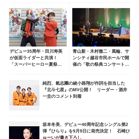
デビュー35周年・田川寿美
青山新・木村徹二・風輪、サ
が仮面ライダーと共演！
ンシティ越谷市民ホールで開
「スーパーヒーロー夏祭り
催の「歌の祭典コンサート～
2026」で『仮面ライダー音
夏の陣～」を独自レポー
頭』を披露し「最高で
ト！ オリジナル曲から昭
純烈、氣志團の綾小路翔が作詞を担当した
す！ 全国の盆踊りに呼ん
和・平成の名曲まで心躍るス
『北斗七星』のMV公開！ リーダー・酒井
でください！」
テージを披露
一圭のコメント到着
坂本冬美、デビュー40周年記念シングル第2
弾『ひらり』を9月9日に発売決定！ 石崎ひ
ゅーいが書き下ろし