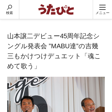
検索
メニュー
山本譲二デビュー45周年記念シ
ングル発表会 ”MABU達”の吉幾
三もかけつけデュエット「魂こ
めて歌う」