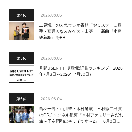
2026.08.05
二見颯一の人気ラジオ番組「やまステ」に歌
手・葉月みなみがゲスト出演！ 新曲『小樽
終着駅』をPR
2026.08.05
月間USEN HIT演歌/歌謡曲ランキング（2026
年7月3日～2026年7月30日）
2026.08.04
鳥羽一郎・山川豊・木村竜蔵・木村徹二出演
のCSチャンネル銀河『木村ファミリーみだれ
旅～予定調和はキライです～2』 8月8日
（土）放送回の収録の模様を密着レポート！