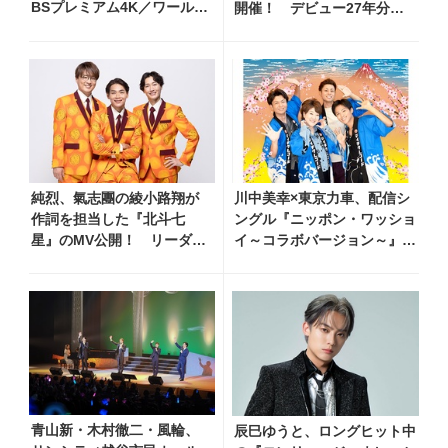
BSプレミアム4K／ワール
開催！ デビュー27年分の
ド・プレミアムで再放送決
全280曲を一挙配信解禁
定！ 市川由紀乃、三山ひ
ろし、福田こうへい 他登
場、曲目や見どころをお届
け
純烈、氣志團の綾小路翔が
川中美幸×東京力車、配信シ
作詞を担当した『北斗七
ングル『ニッポン・ワッショ
星』のMV公開！ リーダ
イ～コラボバージョン～』8
ー・酒井一圭のコメント到
月5日リリース！ 心をひとつ
着
に、歌の力で温かなエールを
青山新・木村徹二・風輪、
辰巳ゆうと、ロングヒット中