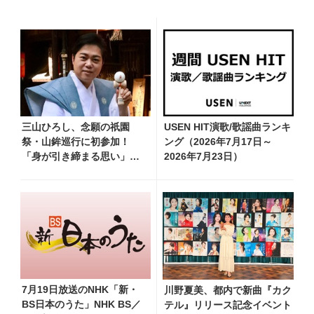
三山ひろし、念願の祇園
USEN HIT演歌/歌謡曲ランキ
祭・山鉾巡行に初参加！
ング（2026年7月17日～
「身が引き締まる思い」と
2026年7月23日）
感想語る
7月19日放送のNHK「新・
川野夏美、都内で新曲『カク
BS日本のうた」NHK BS／
テル』リリース記念イベント