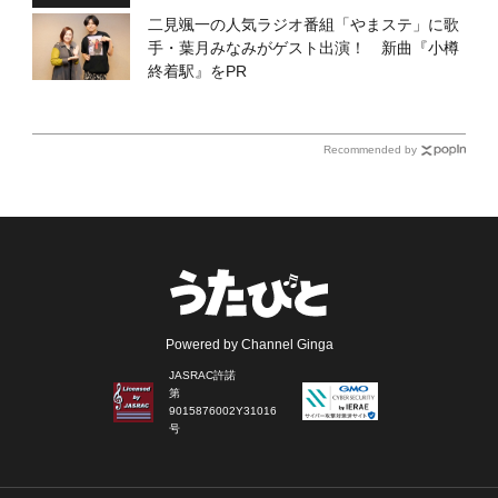
二見颯一の人気ラジオ番組「やまステ」に歌
手・葉月みなみがゲスト出演！ 新曲『小樽
終着駅』をPR
Recommended by
Powered by Channel Ginga
JASRAC許諾
第
9015876002Y31016
号