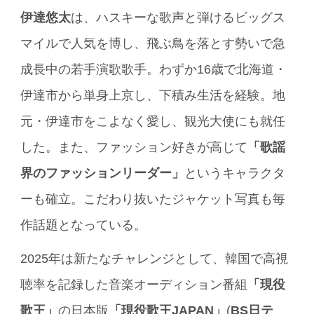
伊達悠太
は、ハスキーな歌声と弾けるビッグス
マイルで人気を博し、飛ぶ鳥を落とす勢いで急
成長中の若手演歌歌手。わずか16歳で北海道・
伊達市から単身上京し、下積み生活を経験。地
元・伊達市をこよなく愛し、観光大使にも就任
した。また、ファッション好きが高じて
「歌謡
界のファッションリーダー」
というキャラクタ
ーも確立。こだわり抜いたジャケット写真も毎
作話題となっている。
2025年は新たなチャレンジとして、韓国で高視
聴率を記録した音楽オーディション番組
「現役
歌王」
の日本版
「現役歌王JAPAN」
(
BS日テ