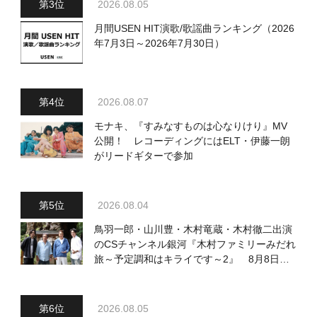
2026.08.05
月間USEN HIT演歌/歌謡曲ランキング（2026
年7月3日～2026年7月30日）
2026.08.07
モナキ、『すみなすものは心なりけり』MV
公開！ レコーディングにはELT・伊藤一朗
がリードギターで参加
2026.08.04
鳥羽一郎・山川豊・木村竜蔵・木村徹二出演
のCSチャンネル銀河『木村ファミリーみだれ
旅～予定調和はキライです～2』 8月8日
（土）放送回の収録の模様を密着レポート！
2026.08.05