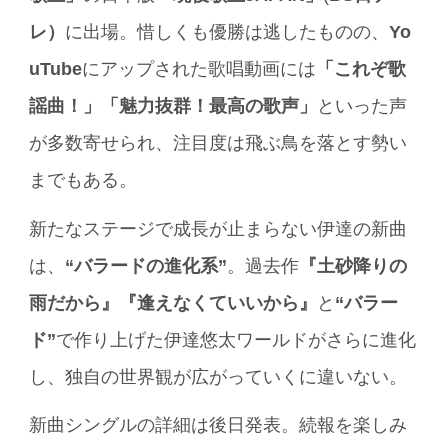
レ）
に出場。惜しくも優勝は逃したものの、
Yo
uTube
にアップされた歌唱動画には
「これぞ歌
謡曲！」「魅力抜群！最高の歌声」
といった声
が多数寄せられ、注目度は飛ぶ鳥を落とす勢い
までもある。
新たなステージで成長が止まらない伊達の新曲
は、
“バラードの進化系”
。過去作
『土砂降りの
雨だから』『逢えなくていいから』
と
“バラー
ド”
で作り上げた伊達悠太ワールドがさらに進化
し、独自の世界観が広がっていくに違いない。
新曲シングルの詳細は後日発表。続報を楽しみ