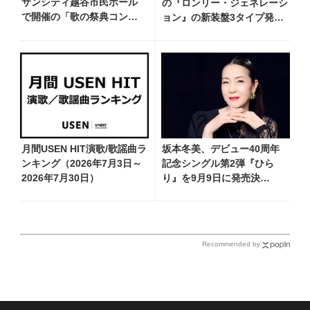
サンシティ越谷市民ホール
の『ロンリー・ジェネレーシ
で開催の「歌の祭典コンサ
ョン』の新装盤3タイプ発売
ート～夏の陣～」を独自レ
決定！ 新ビジュアル＆新カ
ポート！ オリジナル曲か
ップリング曲を発表
ら昭和・平成の名曲まで心
躍るステージを披露
月間USEN HIT演歌/歌謡曲ラ
坂本冬美、デビュー40周年
ンキング（2026年7月3日～
記念シングル第2弾『ひら
2026年7月30日）
り』を9月9日に発売決
定！ 石崎ひゅーいが書き下
ろし
Recommended by