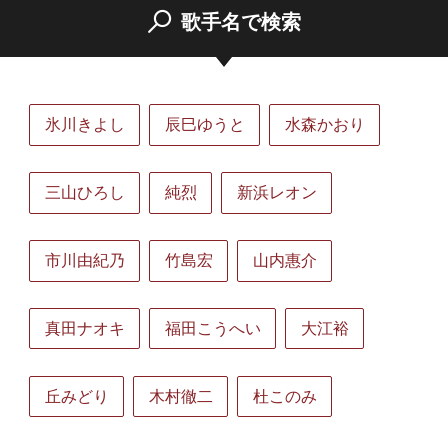
歌手名で検索
氷川きよし
辰巳ゆうと
水森かおり
三山ひろし
純烈
新浜レオン
市川由紀乃
竹島宏
山内惠介
真田ナオキ
福田こうへい
大江裕
丘みどり
木村徹二
杜このみ