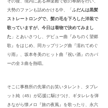
その後、境内にある神楽殿で歌の奉納を行い、
大勢のファンも詰めかける中、「
ふだんは黒髪
ストレートロングで、髪の毛を下ろした洋装で
歌っていますが、今日は着物で決めてみまし
た
」とあいさつし、デビュー曲『みちのく望郷
歌』をはじめ、同カップリング曲『濡れてめぐ
り雨』、坂本冬美のヒット曲『祝い酒』のカバ
ーの全３曲を熱唱。
そこに事務所の先輩のお笑いタレント、タブレ
ット純（45）が応援に駆けつけ、ギタレレを弾
きながら懐メロ『旅の夜風』を歌ったり、永六