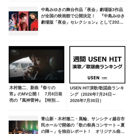
中島みゆきの舞台作品「夜会」劇場版3作品
が全国の映画館で公開決定！ 『中島みゆき
劇場版「夜会」セレクション』として2026
年12月より上映
木村徹二、新曲『祭りの
USEN HIT演歌/歌謡曲ランキ
宵』のMV公開！ 7月8日発
ング（2026年7月24日～
売の『風神雷神』【特別
2026年7月30日）
盤】に収録、デート気分を
味わえる映像で淡い恋を描
青山新・木村徹二・風輪、サンシティ越谷市
く
民ホールで開催の「歌の祭典コンサート～夏
の陣～」を独自レポート！ オリジナル曲か