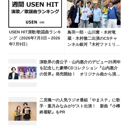
USEN HIT演歌/歌謡曲ランキ
鳥羽一郎・山川豊・木村竜
ング（2026年7月3日～2026
蔵・木村徹二出演のCSチャ
年7月9日）
ンネル銀河『木村ファミリー
みだれ旅～予定調和はキライ
です～２』 7月25日（土）
演歌界の貴公子・山内惠介のデビュー25周年
放送回の収録の模様を密着レ
を記念した豪華CDコレクション『山内惠介
ポート！
の世界』発売開始！ オリジナル曲から演
歌・名曲カバー、今作限定のコンサート音源
まで全164曲収録
二見颯一の人気ラジオ番組「やまステ」に歌
手・葉月みなみがゲスト出演！ 新曲『小樽
終着駅』をPR