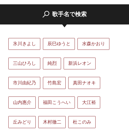
歌手名で検索
氷川きよし
辰巳ゆうと
水森かおり
三山ひろし
純烈
新浜レオン
市川由紀乃
竹島宏
真田ナオキ
山内惠介
福田こうへい
大江裕
丘みどり
木村徹二
杜このみ