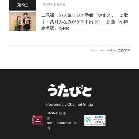
2026.08.05
二見颯一の人気ラジオ番組「やまステ」に歌
手・葉月みなみがゲスト出演！ 新曲『小樽
終着駅』をPR
Recommended by
Powered by Channel Ginga
JASRAC許諾
第
9015876002Y31016
号