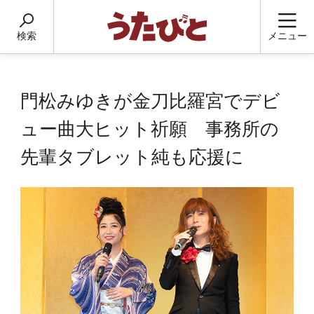
検索
メニュー
門松みゆきが金刀比羅宮でデビ
ュー曲大ヒット祈願 事務所の
先輩タブレット純も応援に