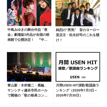
中島みゆきの舞台作品「夜
純烈の”男気” 音のヨーロー
会」劇場版3作品が全国の映
堂店主・松永好司のこれを聴
画館で公開決定！ 『中島
け！
みゆき 劇場版「夜会」セレ
クション』として2026年12
月より上映
青山新・木村徹二・風輪、
月間USEN HIT演歌/歌謡曲ラ
サンシティ越谷市民ホール
ンキング（2026年7月3日～
で開催の「歌の祭典コンサ
2026年7月30日）
ート～夏の陣～」を独自レ
ポート！ オリジナル曲か