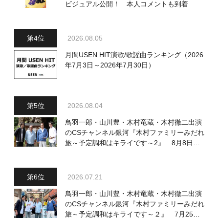
ビジュアル公開！ 本人コメントも到着
2026.08.05
月間USEN HIT演歌/歌謡曲ランキング（2026
年7月3日～2026年7月30日）
2026.08.04
鳥羽一郎・山川豊・木村竜蔵・木村徹二出演
のCSチャンネル銀河『木村ファミリーみだれ
旅～予定調和はキライです～2』 8月8日
（土）放送回の収録の模様を密着レポート！
2026.07.21
鳥羽一郎・山川豊・木村竜蔵・木村徹二出演
のCSチャンネル銀河『木村ファミリーみだれ
旅～予定調和はキライです～２』 7月25日