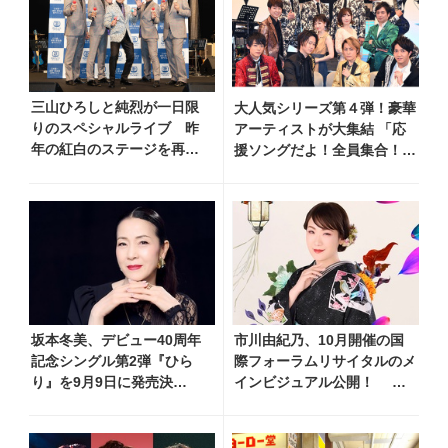
三山ひろしと純烈が一日限
大人気シリーズ第４弾！豪華
りのスペシャルライブ 昨
アーティストが大集結 「応
年の紅白のステージを再現
援ソングだよ！全員集合！」
し、純烈もけん玉に挑戦
が５／２（日）開催
坂本冬美、デビュー40周年
市川由紀乃、10月開催の国
記念シングル第2弾『ひら
際フォーラムリサイタルのメ
り』を9月9日に発売決
インビジュアル公開！ リ
定！ 石崎ひゅーいが書き
サイタル開催を記念し、過去
下ろし
のリサイタル映像を期間限定
フルサイズ公開