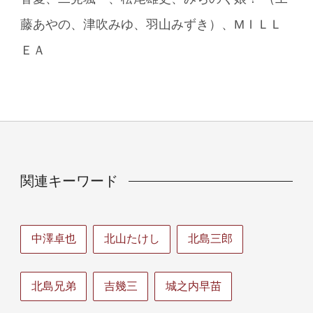
藤あやの、津吹みゆ、羽山みずき）、MＩＬＬ
ＥＡ
関連キーワード
中澤卓也
北山たけし
北島三郎
北島兄弟
吉幾三
城之内早苗