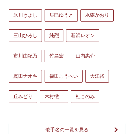
氷川きよし
辰巳ゆうと
水森かおり
三山ひろし
純烈
新浜レオン
市川由紀乃
竹島宏
山内惠介
真田ナオキ
福田こうへい
大江裕
丘みどり
木村徹二
杜このみ
歌手名の一覧を見る