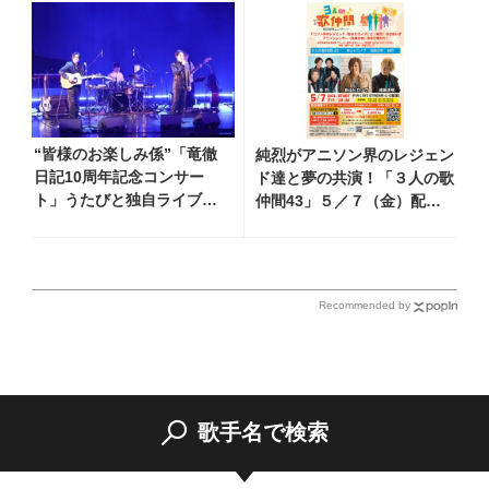
ら昭和・平成の名曲まで心
躍るステージを披露
“皆様のお楽しみ係”「竜徹
純烈がアニソン界のレジェン
日記10周年記念コンサー
ド達と夢の共演！「３人の歌
ト」うたびと独自ライブレ
仲間43」５／７（金）配信
ポート！ 即完でごめん。来
限定で開催
春はもっと大きなホールで
あいましょう！
Recommended by
歌手名で検索