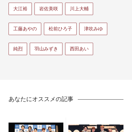
大江裕
岩佐美咲
川上大輔
工藤あやの
松前ひろ子
津吹みゆ
純烈
羽山みずき
西田あい
あなたにオススメの記事