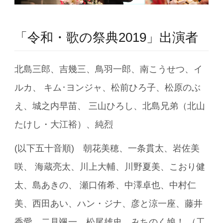
「令和・歌の祭典2019」出演者
北島三郎、吉幾三、鳥羽一郎、南こうせつ、イ
ルカ、 キム･ヨンジャ、松前ひろ子、松原のぶ
え、城之内早苗、 三山ひろし、北島兄弟（北山
たけし・大江裕）、純烈
(以下五十音順) 朝花美穂、一条貫太、岩佐美
咲、 海蔵亮太、川上大輔、川野夏美、こおり健
太、島あきの、 瀬口侑希、中澤卓也、中村仁
美、西田あい、ハン・ジナ、彦と涼一座、藤井
香愛、二見颯一、松尾雄史、みちのく娘！ （工