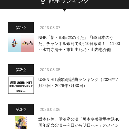
記事ランキング
2026.08.07
NHK「新・BS日本のうた」「BS日本のう
た」チャンネル銀河で8月10日放送！ 11:00
～水前寺清子・市川由紀乃・山内惠介他、
18:00～小椋佳・石川さゆり他登場！ 各放
送回の出演者・曲目情報
2026.08.05
USEN HIT演歌/歌謡曲ランキング（2026年7
月24日～2026年7月30日）
2026.08.06
坂本冬美、明治座公演「坂本冬美歌手生活40
周年記念公演～今日から明日へ～」のメイン