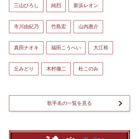
三山ひろし
純烈
新浜レオン
市川由紀乃
竹島宏
山内惠介
真田ナオキ
福田こうへい
大江裕
丘みどり
木村徹二
杜このみ
歌手名の一覧を見る