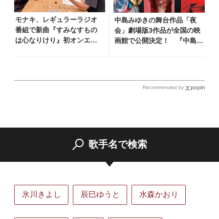
モナキ、レギュラーラジオ
中島みゆきの舞台作品「夜
番組で新曲『すみなすもの
会」劇場版3作品が全国の映
は心なりけり』初オンエ
画館で公開決定！ 『中島み
ア！ 「古い言葉と新しい
ゆき 劇場版「夜会」セレク
言葉の融合で、今までにな
ション』として2026年12月
い面白さのある一曲」
より上映
Recommended by
歌手名で検索
氷川きよし
辰巳ゆうと
水森かおり