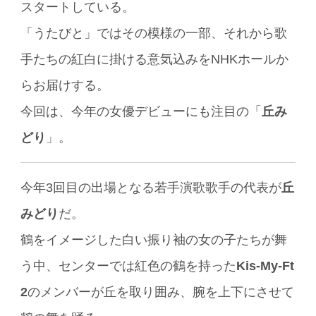
スタートしている。
「うたびと」ではその模様の一部、それから歌
手たちの紅白に掛ける意気込みをNHKホールか
らお届けする。
今回は、今年の女優デビューにも注目の「
丘み
どり
」。
今年3回目の出場となる若手演歌歌手の代表が
丘
みどり
だ。
鶴をイメージした白い振り袖の女の子たちが舞
う中、センターでは紅色の鶴を持った
Kis-My-Ft
2
のメンバーが丘を取り囲み、腕を上下にさせて