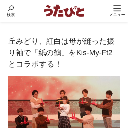
検索
メニュー
丘みどり、紅白は母が縫った振
り袖で「紙の鶴」をKis-My-Ft2
とコラボする！