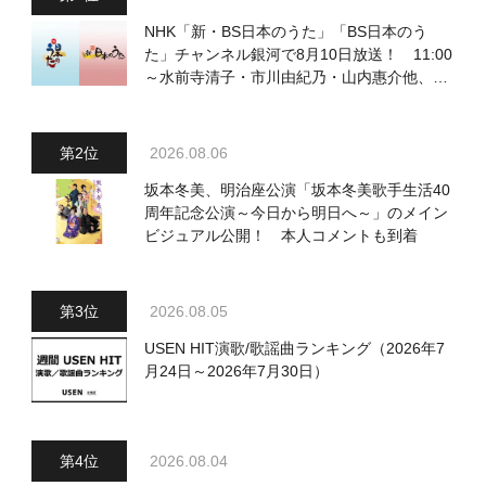
NHK「新・BS日本のうた」「BS日本のう
た」チャンネル銀河で8月10日放送！ 11:00
～水前寺清子・市川由紀乃・山内惠介他、
18:00～小椋佳・石川さゆり他登場！ 各放
送回の出演者・曲目情報
2026.08.06
坂本冬美、明治座公演「坂本冬美歌手生活40
周年記念公演～今日から明日へ～」のメイン
ビジュアル公開！ 本人コメントも到着
2026.08.05
USEN HIT演歌/歌謡曲ランキング（2026年7
月24日～2026年7月30日）
2026.08.04