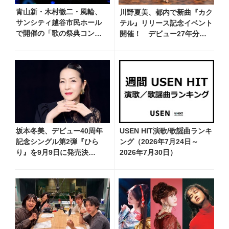
青山新・木村徹二・風輪、
川野夏美、都内で新曲『カク
サンシティ越谷市民ホール
テル』リリース記念イベント
で開催の「歌の祭典コンサ
開催！ デビュー27年分の
ート～夏の陣～」を独自レ
全280曲を一挙配信解禁
ポート！ オリジナル曲か
ら昭和・平成の名曲まで心
躍るステージを披露
坂本冬美、デビュー40周年
USEN HIT演歌/歌謡曲ランキ
記念シングル第2弾『ひら
ング（2026年7月24日～
り』を9月9日に発売決
2026年7月30日）
定！ 石崎ひゅーいが書き
下ろし