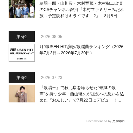
鳥羽一郎・山川豊・木村竜蔵・木村徹二出演
のCSチャンネル銀河『木村ファミリーみだれ
旅～予定調和はキライです～2』 8月8日
（土）放送回の収録の模様を密着レポート！
2026.08.05
月間USEN HIT演歌/歌謡曲ランキング（2026
年7月3日～2026年7月30日）
2026.07.23
『歌唱王』で秋元康を唸らせた“奇跡の歌
声”を持つ少年・西山琳久が祖父への想いを込
めた『おんじい』で7月22日にデビュー！
「秋元康さんが総合プロデュースしてくれ
た、 おじいちゃんとの絆を歌った曲を聴いて
ください！」
Recommended by