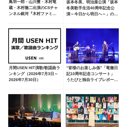
鳥羽一郎・山川豊・木村竜
坂本冬美、明治座公演「坂本
蔵・木村徹二出演のCSチャ
冬美歌手生活40周年記念公
ンネル銀河『木村ファミリ
演～今日から明日へ～」のメ
ーみだれ旅～予定調和はキ
インビジュアル公開！ 本人
ライです～２』 7月25日
コメントも到着
（土）放送回の収録の模様
を密着レポート！
月間USEN HIT演歌/歌謡曲ラ
“皆様のお楽しみ係”「竜徹日
ンキング（2026年7月3日～
記10周年記念コンサート」
2026年7月30日）
うたびと独自ライブレポー
ト！ 即完でごめん。来春は
もっと大きなホールであいま
しょう！