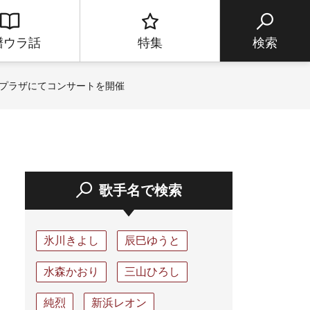
譜ウラ話
特集
検索
ンプラザにてコンサートを開催
歌手名で検索
氷川きよし
辰巳ゆうと
水森かおり
三山ひろし
純烈
新浜レオン