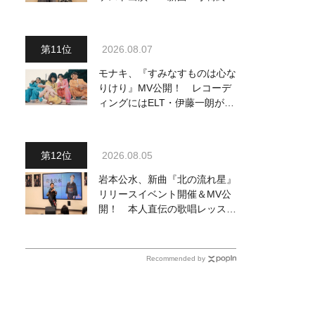
駅』をPR
2026.08.07
モナキ、『すみなすものは心な
りけり』MV公開！ レコーデ
ィングにはELT・伊藤一朗がリ
ードギターで参加
2026.08.05
岩本公水、新曲『北の流れ星』
リリースイベント開催＆MV公
開！ 本人直伝の歌唱レッスン
動画も公開
Recommended by