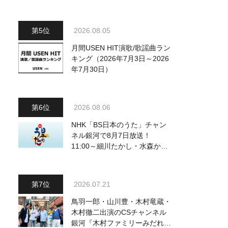
～予定調和はキライです～
2』 8月8日（土）放送回の収
録の模様を密着レポート！
2026.08.05
月間USEN HIT演歌/歌謡曲ラン
キング（2026年7月3日～2026
年7月30日）
2026.08.06
NHK「BS日本のうた」チャン
ネル銀河で8月7日放送！
11:00～細川たかし・水森かお
り他、18:00～ささきいさお・
氷川きよし他登場！ 各放送回
の出演者・曲目情報
2026.07.21
鳥羽一郎・山川豊・木村竜蔵・
木村徹二出演のCSチャンネル
銀河『木村ファミリーみだれ旅