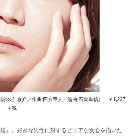
:久仁京介／作曲:四方章人／編曲:石倉重信） ￥1,227
＋税
酒場』。好きな男性に対するピュアな女心を描いた