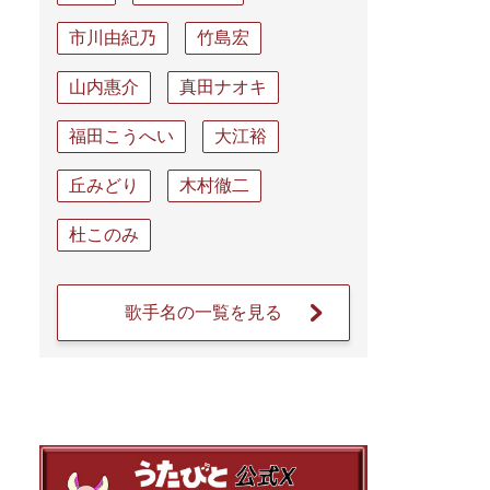
市川由紀乃
竹島宏
山内惠介
真田ナオキ
福田こうへい
大江裕
丘みどり
木村徹二
杜このみ
歌手名の一覧を見る