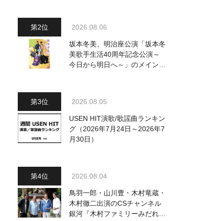
～水前寺清子・市川由紀乃・山
内惠介他、18:00～小椋佳・石
川さゆり他登場！ 各放送回の
2026.08.06
出演者・曲目情報
坂本冬美、明治座公演「坂本冬
美歌手生活40周年記念公演～
今日から明日へ～」のメインビ
ジュアル公開！ 本人コメント
も到着
2026.08.05
USEN HIT演歌/歌謡曲ランキン
グ（2026年7月24日～2026年7
月30日）
2026.08.04
鳥羽一郎・山川豊・木村竜蔵・
木村徹二出演のCSチャンネル
銀河『木村ファミリーみだれ旅