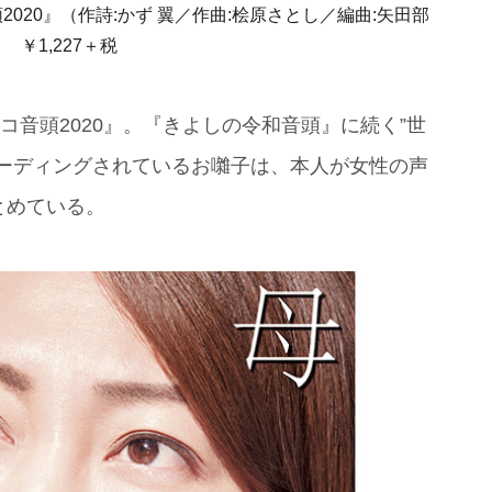
020』（作詩:かず 翼／作曲:桧原さとし／編曲:矢田部
 ￥1,227＋税
コ音頭2020』。『きよしの令和音頭』に続く”世
コーディングされているお囃子は、本人が女性の声
とめている。