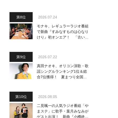
～予定調和はキライです～
２』 7月25日（土）放送回の
収録の模様を密着レポート！
2026.07.24
モナキ、レギュラーラジオ番組
で新曲『すみなすものは心なり
けり』初オンエア！ 「古い言
葉と新しい言葉の融合で、今ま
でにない面白さのある一曲」
2026.07.22
真田ナオキ、オリコン演歌・歌
謡シングルランキング1位＆総
合7位獲得！ 夏まつり全国行
脚から秋の浅草公会堂2Daysへ
勢い加速
2026.08.05
二見颯一の人気ラジオ番組「や
まステ」に歌手・葉月みなみが
ゲスト出演！ 新曲『小樽終着