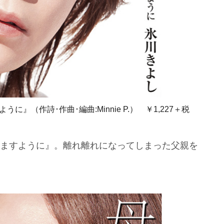
（作詩･作曲･編曲:Minnie P.） ￥1,227＋税
えますように』。離れ離れになってしまった父親を