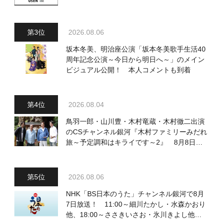
2026.08.06
坂本冬美、明治座公演「坂本冬美歌手生活40
周年記念公演～今日から明日へ～」のメイン
ビジュアル公開！ 本人コメントも到着
2026.08.04
鳥羽一郎・山川豊・木村竜蔵・木村徹二出演
のCSチャンネル銀河『木村ファミリーみだれ
旅～予定調和はキライです～2』 8月8日
（土）放送回の収録の模様を密着レポート！
2026.08.06
NHK「BS日本のうた」チャンネル銀河で8月
7日放送！ 11:00～細川たかし・水森かおり
他、18:00～ささきいさお・氷川きよし他登