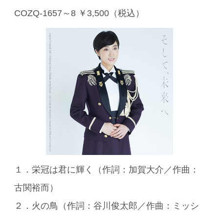
COZQ-1657～8 ￥3,500（税込）
１．栄冠は君に輝く（作詞：加賀大介／作曲：
古関裕而）
２．火の鳥（作詞：谷川俊太郎／作曲：ミッシ