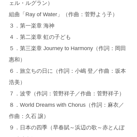
ェル・ルグラン）
組曲「Ray of Water」（作曲：菅野よう子）
３．第一楽章 海神
４．第二楽章 虹の子ども
５．第三楽章 Journey to Harmony（作詞：岡田
惠和）
６．旅立ちの日に（作詞：小嶋 登／作曲：坂本
浩美）
７．波雫（作詞：菅野祥子／作曲：菅野祥子）
８．World Dreams with Chorus（作詞：麻衣／
作曲：久石 譲）
９．日本の四季（早春賦～浜辺の歌～赤とんぼ