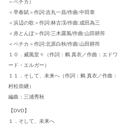
～ペチカ）
＜早春賦＞作詞:吉丸一昌/作曲:中田章
＜浜辺の歌＞作詞:林古渓/作曲:成田為三
＜赤とんぼ＞作詞:三木露風/作曲:山田耕筰
＜ペチカ＞作詞:北原白秋/作曲:山田耕筰
１０．威風堂々（作詞：鶫 真衣／作曲：エドワ
ード・エルガー）
１１．そして、未来へ（作詞：鶫 真衣／作曲：
村松崇継）
編曲：三浦秀秋
【DVD】
１．そして、未来へ