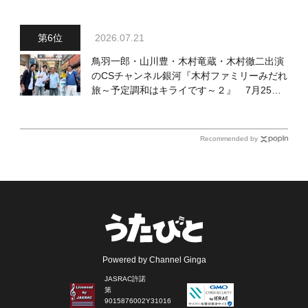
場！ 各放送回の出演者・曲目情報
2026.07.21
鳥羽一郎・山川豊・木村竜蔵・木村徹二出演
のCSチャンネル銀河『木村ファミリーみだれ
旅～予定調和はキライです～２』 7月25日
（土）放送回の収録の模様を密着レポート！
Recommended by
Powered by Channel Ginga
JASRAC許諾
第
9015876002Y31016