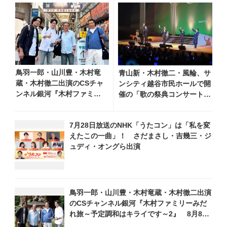
鳥羽一郎・山川豊・木村竜
青山新・木村徹二・風輪、サ
蔵・木村徹二出演のCSチャ
ンシティ越谷市民ホールで開
ンネル銀河『木村ファミリ
催の「歌の祭典コンサート～
ーみだれ旅～予定調和はキ
夏の陣～」を独自レポー
ライです～２』 7月25日
ト！ オリジナル曲から昭
7月28日放送のNHK「うたコン」は「私を変
（土）放送回の収録の模様
和・平成の名曲まで心躍るス
えたこの一曲」！ さだまさし・吉幾三・ジ
を密着レポート！
テージを披露
ュディ・オングら出演
鳥羽一郎・山川豊・木村竜蔵・木村徹二出演
のCSチャンネル銀河『木村ファミリーみだ
れ旅～予定調和はキライです～2』 8月8日
（土）放送回の収録の模様を密着レポート！