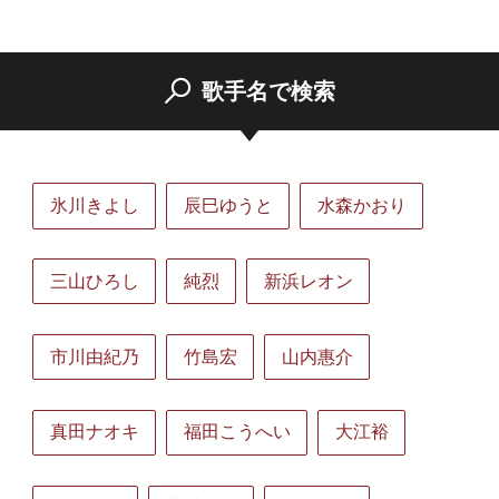
歌手名で検索
氷川きよし
辰巳ゆうと
水森かおり
三山ひろし
純烈
新浜レオン
市川由紀乃
竹島宏
山内惠介
真田ナオキ
福田こうへい
大江裕