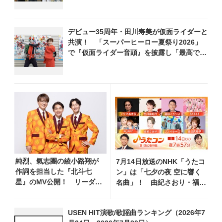
デビュー35周年・田川寿美が仮面ライダーと
共演！ 「スーパーヒーロー夏祭り2026」
で『仮面ライダー音頭』を披露し「最高で
す！ 全国の盆踊りに呼んでください！」
純烈、氣志團の綾小路翔が
7月14日放送のNHK「うたコ
作詞を担当した『北斗七
ン」は「七夕の夜 空に響く
星』のMV公開！ リーダ
名曲」！ 由紀さおり・福田
ー・酒井一圭のコメント到
こうへい・市川由紀乃ら豪華
着
出演
USEN HIT演歌/歌謡曲ランキング（2026年7