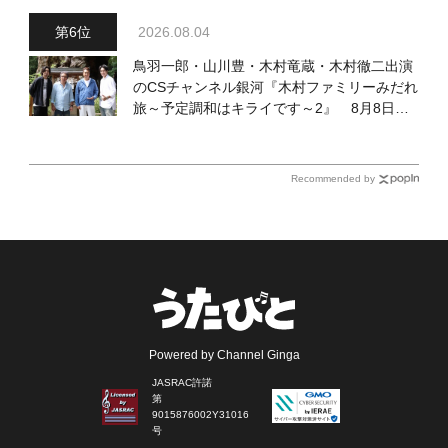
2026.08.04
鳥羽一郎・山川豊・木村竜蔵・木村徹二出演
のCSチャンネル銀河『木村ファミリーみだれ
旅～予定調和はキライです～2』 8月8日
（土）放送回の収録の模様を密着レポート！
Recommended by
Powered by Channel Ginga
JASRAC許諾
第
9015876002Y31016
号