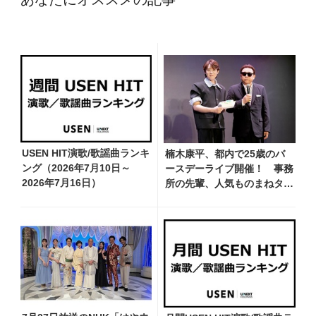
USEN HIT演歌/歌謡曲ランキ
楠木康平、都内で25歳のバ
ング（2026年7月10日～
ースデーライブ開催！ 事務
2026年7月16日）
所の先輩、人気ものまねタレ
ント・コージー冨田がお祝い
に