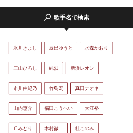
歌手名で検索
氷川きよし
辰巳ゆうと
水森かおり
三山ひろし
純烈
新浜レオン
市川由紀乃
竹島宏
真田ナオキ
山内惠介
福田こうへい
大江裕
丘みどり
木村徹二
杜このみ