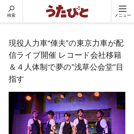
検索
メニュー
現役人力車“俥夫”の東京力車が配
信ライブ開催 レコード会社移籍
＆４人体制で夢の”浅草公会堂”目
指す