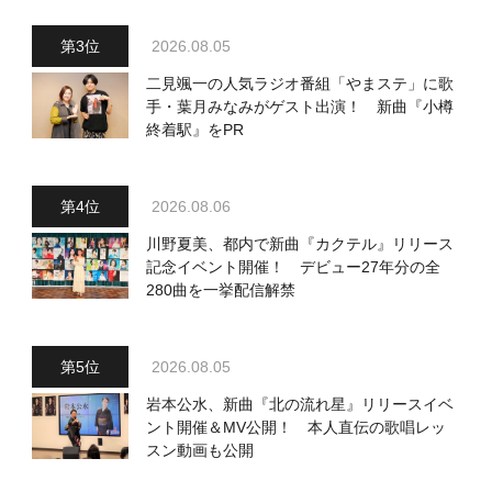
2026.08.05
二見颯一の人気ラジオ番組「やまステ」に歌
手・葉月みなみがゲスト出演！ 新曲『小樽
終着駅』をPR
2026.08.06
川野夏美、都内で新曲『カクテル』リリース
記念イベント開催！ デビュー27年分の全
280曲を一挙配信解禁
2026.08.05
岩本公水、新曲『北の流れ星』リリースイベ
ント開催＆MV公開！ 本人直伝の歌唱レッ
スン動画も公開