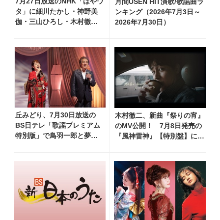
7月27日放送のNHK「はやウ
月間USEN HIT演歌/歌謡曲ラ
タ」に細川たかし・神野美
ンキング（2026年7月3日～
伽・三山ひろし・木村徹
2026年7月30日）
二・門松みゆきら出演決定
丘みどり、7月30日放送の
木村徹二、新曲『祭りの宵』
BS日テレ「歌謡プレミアム
のMV公開！ 7月8日発売の
特別版」で鳥羽一郎と夢の
『風神雷神』【特別盤】に収
デュエット！ 「生きてて
録、デート気分を味わえる映
良かったなって思います」
像で淡い恋を描く