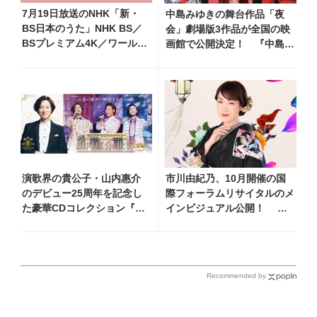
7月19日放送のNHK「新・
中島みゆきの舞台作品「夜
BS日本のうた」NHK BS／
会」劇場版3作品が全国の映
BSプレミアム4K／ワール
画館で公開決定！ 『中島み
ド・プレミアムで再放送決
ゆき 劇場版「夜会」セレク
定！ 市川由紀乃、三山ひ
ション』として2026年12月
ろし、福田こうへい 他登
より上映
場、曲目や見どころをお届
け
演歌界の貴公子・山内惠介
市川由紀乃、10月開催の国
のデビュー25周年を記念し
際フォーラムリサイタルのメ
た豪華CDコレクション『山
インビジュアル公開！ リ
内惠介の世界』発売開
サイタル開催を記念し、過去
始！ オリジナル曲から演
のリサイタル映像を期間限定
歌・名曲カバー、今作限定
フルサイズ公開
のコンサート音源まで全164
Recommended by
曲収録