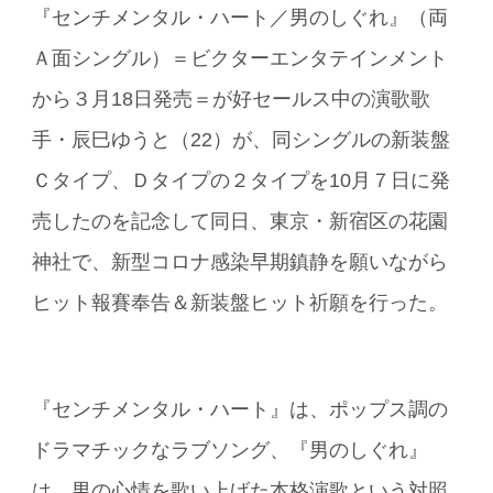
『センチメンタル・ハート／男のしぐれ』（両
Ａ面シングル）＝ビクターエンタテインメント
から３月18日発売＝が好セールス中の演歌歌
手・辰巳ゆうと（22）が、同シングルの新装盤
Ｃタイプ、Ｄタイプの２タイプを10月７日に発
売したのを記念して同日、東京・新宿区の花園
神社で、新型コロナ感染早期鎮静を願いながら
ヒット報賽奉告＆新装盤ヒット祈願を行った。
『センチメンタル・ハート』は、ポップス調の
ドラマチックなラブソング、『男のしぐれ』
は、男の心情を歌い上げた本格演歌という対照