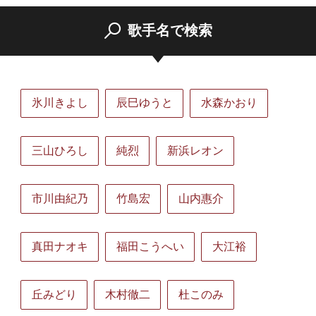
歌手名で検索
氷川きよし
辰巳ゆうと
水森かおり
三山ひろし
純烈
新浜レオン
市川由紀乃
竹島宏
山内惠介
真田ナオキ
福田こうへい
大江裕
丘みどり
木村徹二
杜このみ