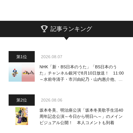
記事ランキング
2026.08.07
NHK「新・BS日本のうた」「BS日本のう
た」チャンネル銀河で8月10日放送！ 11:00
～水前寺清子・市川由紀乃・山内惠介他、
18:00～小椋佳・石川さゆり他登場！ 各放
送回の出演者・曲目情報
2026.08.06
坂本冬美、明治座公演「坂本冬美歌手生活40
周年記念公演～今日から明日へ～」のメイン
ビジュアル公開！ 本人コメントも到着