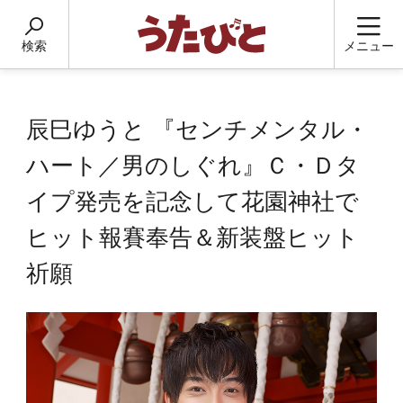
検索
メニュー
辰巳ゆうと 『センチメンタル・
ハート／男のしぐれ』Ｃ・Ｄタ
イプ発売を記念して花園神社で
ヒット報賽奉告＆新装盤ヒット
祈願