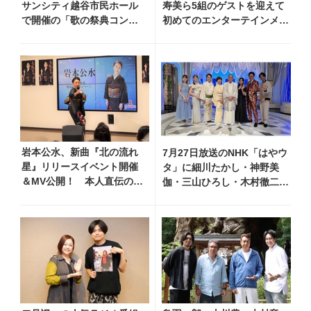
サンシティ越谷市民ホール
寿美ら5組のゲストを迎えて
で開催の「歌の祭典コンサ
初めてのエンターテインメン
ート～夏の陣～」を独自レ
トショーを開催！ 愛知、東
ポート！ オリジナル曲か
京、大阪のホール3カ所でも
ら昭和・平成の名曲まで心
躍るステージを披露
岩本公水、新曲『北の流れ
7月27日放送のNHK「はやウ
星』リリースイベント開催
タ」に細川たかし・神野美
＆MV公開！ 本人直伝の歌
伽・三山ひろし・木村徹二・
唱レッスン動画も公開
門松みゆきら出演決定