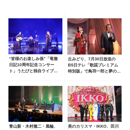
“皆様のお楽しみ係”「竜徹
丘みどり、7月30日放送の
日記10周年記念コンサー
BS日テレ「歌謡プレミアム
ト」うたびと独自ライブレ
特別版」で鳥羽一郎と夢のデ
ポート！ 即完でごめん。来
ュエット！ 「生きてて良か
春はもっと大きなホールで
ったなって思います」
あいましょう！
青山新・木村徹二・風輪、
美のカリスマ・IKKO、田川