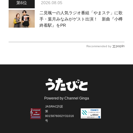
2026.08.05
二見颯一の人気ラジオ番組「やまステ」に歌
手・葉月みなみがゲスト出演！ 新曲『小樽
終着駅』をPR
Recommended by
Powered by Channel Ginga
JASRAC許諾
第
9015876002Y31016
号