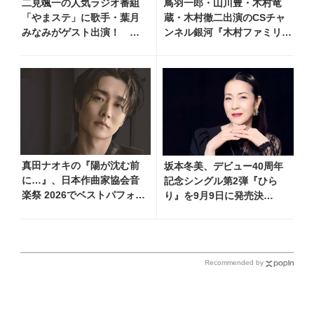
二見颯一の人気ラジオ番組
鳥羽一郎・山川豊・木村竜
「やまステ」に歌手・葉月
蔵・木村徹二出演のCSチャ
みなみがゲスト出演！ 新
ンネル銀河『木村ファミリー
曲『小樽終着駅』をPR
みだれ旅～予定調和はキライ
です～2』 8月8日（土）放
送回の収録の模様を密着レポ
ート！
真田ナオキの『陽が沈む前
坂本冬美、デビュー40周年
に…』、日本作曲家協会音
記念シングル第2弾『ひら
楽祭 2026でベストパフォー
り』を9月9日に発売決
マンス賞を受賞！ 709（ナ
定！ 石崎ひゅーいが書き下
オキ）の日を記念し、追撃
ろし
盤リリースへ向けた企画を
一挙公開
Recommended by