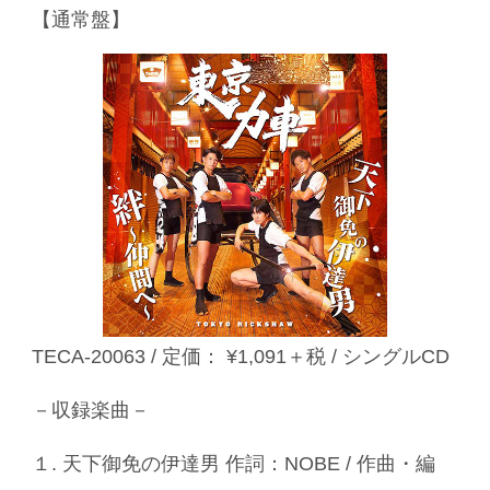
【通常盤】
TECA-20063 / 定価： ¥1,091＋税 / シングルCD
－収録楽曲－
１. 天下御免の伊達男 作詞：NOBE / 作曲・編