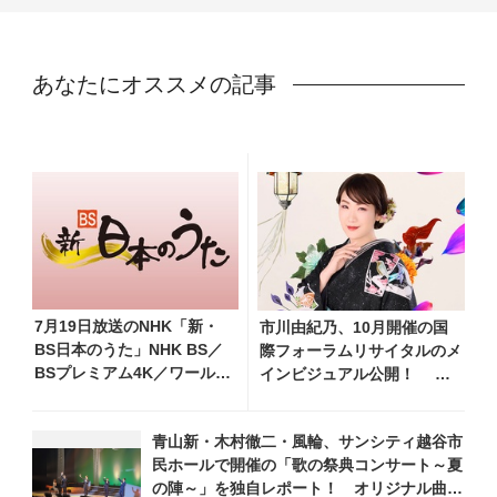
あなたにオススメの記事
7月19日放送のNHK「新・
市川由紀乃、10月開催の国
BS日本のうた」NHK BS／
際フォーラムリサイタルのメ
BSプレミアム4K／ワール
インビジュアル公開！ リ
ド・プレミアムで再放送決
サイタル開催を記念し、過去
定！ 市川由紀乃、三山ひ
のリサイタル映像を期間限定
青山新・木村徹二・風輪、サンシティ越谷市
ろし、福田こうへい 他登
フルサイズ公開
民ホールで開催の「歌の祭典コンサート～夏
場、曲目や見どころをお届
の陣～」を独自レポート！ オリジナル曲か
け