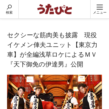
検索
メニュー
セクシーな筋肉美も披露 現役
イケメン俥夫ユニット【東京力
車】が全編浅草ロケによるＭＶ
『天下御免の伊達男』公開