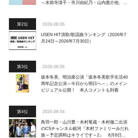
～水前寺清子・市川由紀乃・山内惠介他、
18:00～小椋佳・石川さゆり他登場！ 各放
送回の出演者・曲目情報
2026.08.05
USEN HIT演歌/歌謡曲ランキング（2026年7
月24日～2026年7月30日）
2026.08.06
坂本冬美、明治座公演「坂本冬美歌手生活40
周年記念公演～今日から明日へ～」のメイン
ビジュアル公開！ 本人コメントも到着
2026.08.04
鳥羽一郎・山川豊・木村竜蔵・木村徹二出演
のCSチャンネル銀河『木村ファミリーみだれ
旅～予定調和はキライです～2』 8月8日