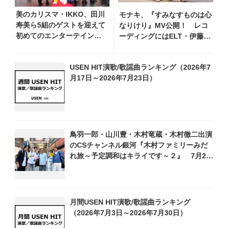
美のカリスマ・IKKO、田川
モナキ、『すみなすものは心
寿美ら5組のゲストを迎えて
なりけり』MV公開！ レコ
初めてのエンターテインメ
ーディングにはELT・伊藤一
ントショーを開催！ 愛
朗がリードギターで参加
知、東京、大阪のホール3カ
USEN HIT演歌/歌謡曲ランキング（2026年7
所でも
月17日～2026年7月23日）
鳥羽一郎・山川豊・木村竜蔵・木村徹二出演
のCSチャンネル銀河『木村ファミリーみだ
れ旅～予定調和はキライです～２』 7月25
日（土）放送回の収録の模様を密着レポー
ト！
月間USEN HIT演歌/歌謡曲ランキング
（2026年7月3日～2026年7月30日）