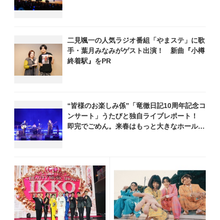
ら昭和・平成の名曲まで心躍るステージを披
露
二見颯一の人気ラジオ番組「やまステ」に歌
手・葉月みなみがゲスト出演！ 新曲『小樽
終着駅』をPR
“皆様のお楽しみ係”「竜徹日記10周年記念コ
ンサート」うたびと独自ライブレポート！
即完でごめん。来春はもっと大きなホールで
あいましょう！