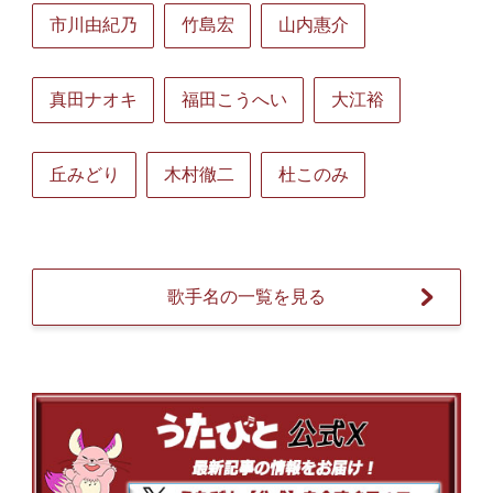
市川由紀乃
竹島宏
山内惠介
真田ナオキ
福田こうへい
大江裕
丘みどり
木村徹二
杜このみ
歌手名の一覧を見る