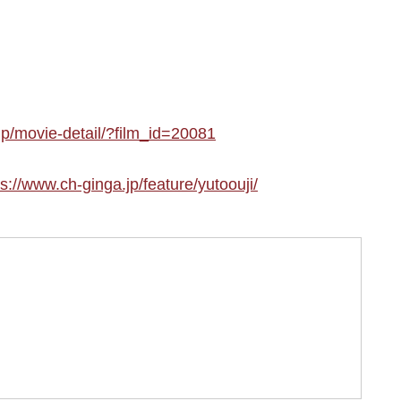
jp/movie-detail/?film_id=20081
ps://www.ch-ginga.jp/feature/yutoouji/