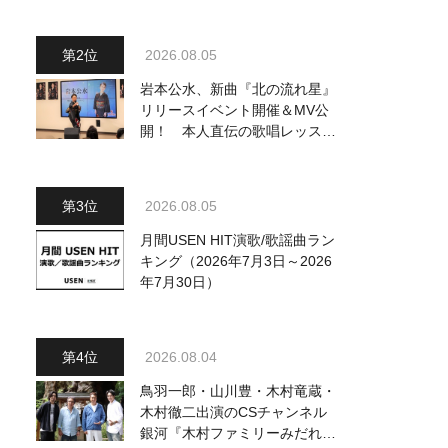
2026.08.05
岩本公水、新曲『北の流れ星』
リリースイベント開催＆MV公
開！ 本人直伝の歌唱レッスン
動画も公開
2026.08.05
月間USEN HIT演歌/歌謡曲ラン
キング（2026年7月3日～2026
年7月30日）
2026.08.04
鳥羽一郎・山川豊・木村竜蔵・
木村徹二出演のCSチャンネル
銀河『木村ファミリーみだれ旅