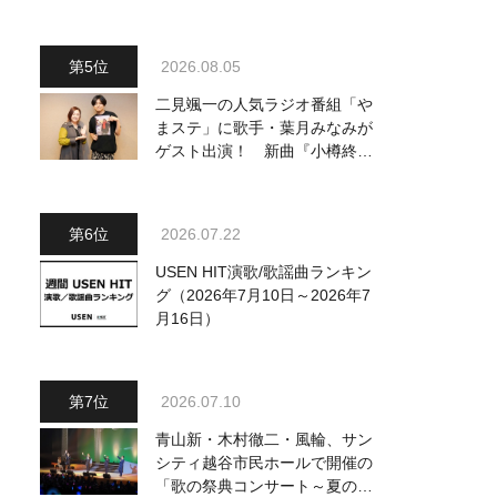
～予定調和はキライです～
2』 8月8日（土）放送回の収
録の模様を密着レポート！
2026.08.05
二見颯一の人気ラジオ番組「や
まステ」に歌手・葉月みなみが
ゲスト出演！ 新曲『小樽終着
駅』をPR
2026.07.22
USEN HIT演歌/歌謡曲ランキン
グ（2026年7月10日～2026年7
月16日）
2026.07.10
青山新・木村徹二・風輪、サン
シティ越谷市民ホールで開催の
「歌の祭典コンサート～夏の陣