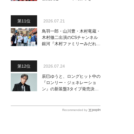
場版「夜会」セレクション』と
して2026年12月より上映
2026.07.21
鳥羽一郎・山川豊・木村竜蔵・
木村徹二出演のCSチャンネル
銀河『木村ファミリーみだれ旅
～予定調和はキライです～
２』 7月25日（土）放送回の
収録の模様を密着レポート！
2026.07.24
辰巳ゆうと、ロングヒット中の
『ロンリー・ジェネレーショ
ン』の新装盤3タイプ発売決
定！ 新ビジュアル＆新カップ
リング曲を発表
Recommended by