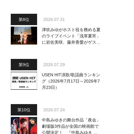
～」を独自レポート！ オリジ
ナル曲から昭和・平成の名曲ま
で心躍るステージを披露
2026.07.31
津吹みゆがホスト役を務める夏
のライブイベント「浅草夏宵」
に岩佐美咲、藤井香愛がゲスト
出演、浴衣姿で熱唱！ 岩佐美
咲が出演の1日目の模様をお届
け
2026.07.29
USEN HIT演歌/歌謡曲ランキン
グ（2026年7月17日～2026年7
月23日）
2026.07.24
中島みゆきの舞台作品「夜会」
劇場版3作品が全国の映画館で
公開決定！ 『中島みゆき 劇