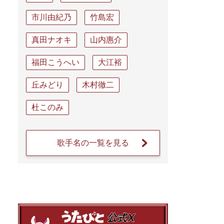
市川由紀乃
竹島宏
真田ナオキ
山内惠介
福田こうへい
大江裕
丘みどり
木村徹二
杜このみ
歌手名の一覧を見る