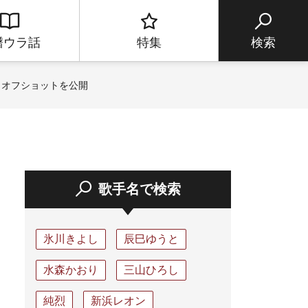
譜ウラ話
特集
検索
 オフショットを公開
歌手名で検索
氷川きよし
辰巳ゆうと
水森かおり
三山ひろし
純烈
新浜レオン