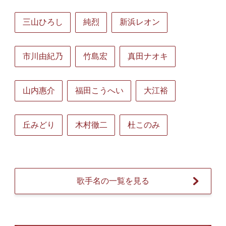
三山ひろし
純烈
新浜レオン
市川由紀乃
竹島宏
真田ナオキ
山内惠介
福田こうへい
大江裕
丘みどり
木村徹二
杜このみ
歌手名の一覧を見る