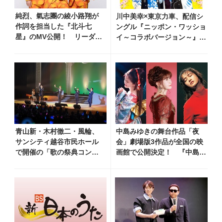
純烈、氣志團の綾小路翔が
川中美幸×東京力車、配信シ
作詞を担当した『北斗七
ングル『ニッポン・ワッショ
星』のMV公開！ リーダ
イ～コラボバージョン～』8
ー・酒井一圭のコメント到
月5日リリース！ 心をひとつ
着
に、歌の力で温かなエールを
青山新・木村徹二・風輪、
中島みゆきの舞台作品「夜
サンシティ越谷市民ホール
会」劇場版3作品が全国の映
で開催の「歌の祭典コンサ
画館で公開決定！ 『中島み
ート～夏の陣～」を独自レ
ゆき 劇場版「夜会」セレク
ポート！ オリジナル曲か
ション』として2026年12月
ら昭和・平成の名曲まで心
より上映
躍るステージを披露