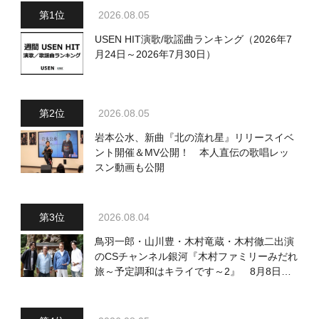
2026.08.05
USEN HIT演歌/歌謡曲ランキング（2026年7
月24日～2026年7月30日）
2026.08.05
岩本公水、新曲『北の流れ星』リリースイベ
ント開催＆MV公開！ 本人直伝の歌唱レッ
スン動画も公開
2026.08.04
鳥羽一郎・山川豊・木村竜蔵・木村徹二出演
のCSチャンネル銀河『木村ファミリーみだれ
旅～予定調和はキライです～2』 8月8日
（土）放送回の収録の模様を密着レポート！