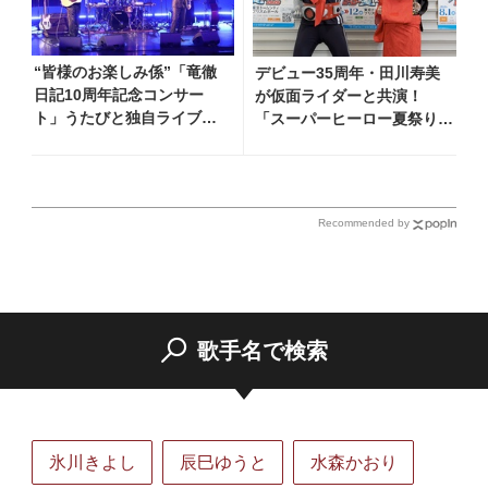
“皆様のお楽しみ係”「竜徹
デビュー35周年・田川寿美
日記10周年記念コンサー
が仮面ライダーと共演！
ト」うたびと独自ライブレ
「スーパーヒーロー夏祭り
ポート！ 即完でごめん。来
2026」で『仮面ライダー音
春はもっと大きなホールで
頭』を披露し「最高です！
あいましょう！
全国の盆踊りに呼んでくださ
い！」
Recommended by
歌手名で検索
氷川きよし
辰巳ゆうと
水森かおり