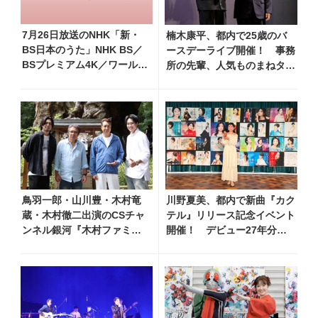
7月26日放送のNHK「新・
楠木康平、都内で25歳のバ
BS日本のうた」NHK BS／
ースデーライブ開催！ 事務
BSプレミアム4K／ワール
所の先輩、人気ものまねタレ
ド・プレミアムで再放送決
ント・コージー冨田がお祝い
定！ 山本譲二、小林幸
に
子、長山洋子 他登場、曲目
や見どころをお届け
鳥羽一郎・山川豊・木村竜
川野夏美、都内で新曲『カク
蔵・木村徹二出演のCSチャ
テル』リリース記念イベント
ンネル銀河『木村ファミリ
開催！ デビュー27年分の
ーみだれ旅～予定調和はキ
全280曲を一挙配信解禁
ライです～2』 8月8日
（土）放送回の収録の模様
を密着レポート！