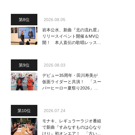
駅』をPR
2026.08.05
岩本公水、新曲『北の流れ星』
リリースイベント開催＆MV公
開！ 本人直伝の歌唱レッスン
動画も公開
2026.08.03
デビュー35周年・田川寿美が
仮面ライダーと共演！ 「スー
パーヒーロー夏祭り2026」で
『仮面ライダー音頭』を披露し
「最高です！ 全国の盆踊りに
呼んでください！」
2026.07.24
モナキ、レギュラーラジオ番組
で新曲『すみなすものは心なり
けり』初オンエア！ 「古い言