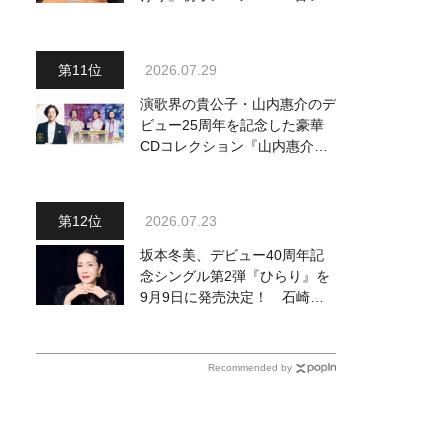
葉と新しい言葉の融合で、今ま
でにない面白さのある一曲」
2026.07.29
演歌界の貴公子・山内惠介のデ
ビュー25周年を記念した豪華
CDコレクション『山内惠介の
世界』発売開始！ オリジナル
曲から演歌・名曲カバー、今作
限定のコンサート音源まで全
2026.07.23
164曲収録
坂本冬美、デビュー40周年記
念シングル第2弾『ひらり』を
9月9日に発売決定！ 石崎ひ
ゅーいが書き下ろし
Recommended by