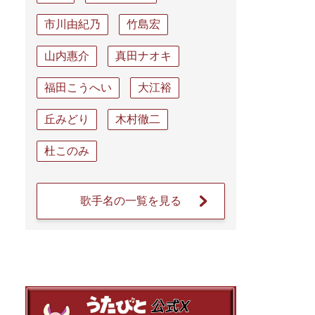
市川由紀乃
竹島宏
山内惠介
真田ナオキ
福田こうへい
大江裕
丘みどり
木村徹二
杜このみ
歌手名の一覧を見る