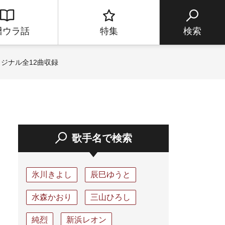
譜ウラ話
特集
検索
ジナル全12曲収録
歌手名で検索
氷川きよし
辰巳ゆうと
水森かおり
三山ひろし
純烈
新浜レオン