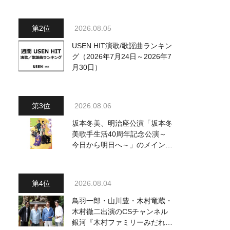
～水前寺清子・市川由紀乃・山
内惠介他、18:00～小椋佳・石
川さゆり他登場！ 各放送回の
2026.08.05
出演者・曲目情報
USEN HIT演歌/歌謡曲ランキン
グ（2026年7月24日～2026年7
月30日）
2026.08.06
坂本冬美、明治座公演「坂本冬
美歌手生活40周年記念公演～
今日から明日へ～」のメインビ
ジュアル公開！ 本人コメント
も到着
2026.08.04
鳥羽一郎・山川豊・木村竜蔵・
木村徹二出演のCSチャンネル
銀河『木村ファミリーみだれ旅