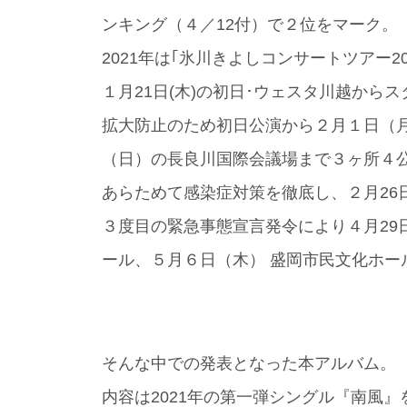
ンキング（４／12付）で２位をマーク。
2021年は｢氷川きよしコンサートツアー2020-
１月21日(木)の初日･ウェスタ川越か
拡大防止のため初日公演から２月１日（月
（日）の長良川国際会議場まで３ヶ所４
あらためて感染症対策を徹底し、２月26
３度目の緊急事態宣言発令により４月29日
ール、５月６日（木） 盛岡市民文化ホー
そんな中での発表となった本アルバム。
内容は2021年の第一弾シングル『南風