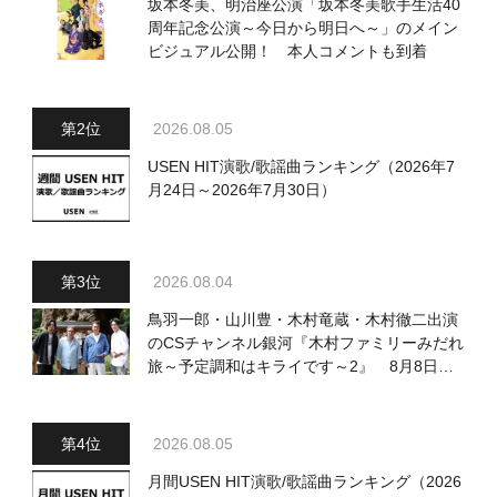
坂本冬美、明治座公演「坂本冬美歌手生活40
周年記念公演～今日から明日へ～」のメイン
ビジュアル公開！ 本人コメントも到着
2026.08.05
USEN HIT演歌/歌謡曲ランキング（2026年7
月24日～2026年7月30日）
2026.08.04
鳥羽一郎・山川豊・木村竜蔵・木村徹二出演
のCSチャンネル銀河『木村ファミリーみだれ
旅～予定調和はキライです～2』 8月8日
（土）放送回の収録の模様を密着レポート！
2026.08.05
月間USEN HIT演歌/歌謡曲ランキング（2026