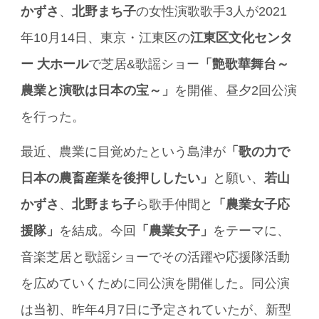
かずさ
、
北野まち子
の女性演歌歌手3人が2021
年10月14日、東京・江東区の
江東区文化センタ
ー 大ホール
で芝居&歌謡ショー
「艶歌華舞台～
農業と演歌は日本の宝～」
を開催、昼夕2回公演
を行った。
最近、農業に目覚めたという島津が
「歌の力で
日本の農畜産業を後押ししたい」
と願い、
若山
かずさ
、
北野まち子
ら歌手仲間と
「農業女子応
援隊」
を結成。今回
「農業女子」
をテーマに、
音楽芝居と歌謡ショーでその活躍や応援隊活動
を広めていくために同公演を開催した。同公演
は当初、昨年4月7日に予定されていたが、新型