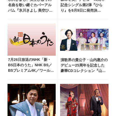
名曲を歌い継ぐカバーアル
記念シングル第2弾『ひら
バム『氷川きよし 美空ひば
り』を9月9日に発売決
りを歌う』9月2日発売決
定！ 石崎ひゅーいが書き下
定！ 最新ビジュアルも公
ろし
開
7月26日放送のNHK「新・
演歌界の貴公子・山内惠介の
BS日本のうた」NHK BS／
デビュー25周年を記念した
BSプレミアム4K／ワール
豪華CDコレクション『山内
ド・プレミアムで再放送決
惠介の世界』発売開始！ オ
定！ 山本譲二、小林幸
リジナル曲から演歌・名曲カ
子、長山洋子 他登場、曲目
バー、今作限定のコンサート
や見どころをお届け
音源まで全164曲収録