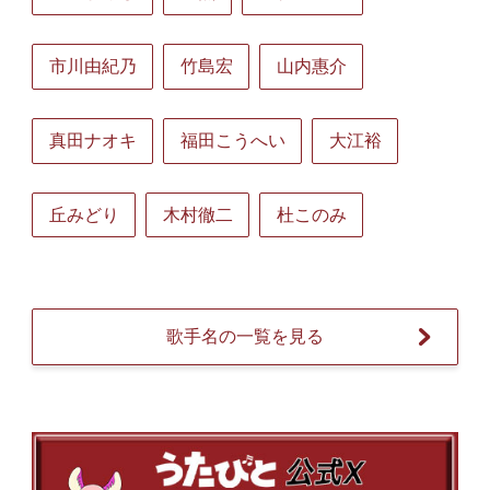
市川由紀乃
竹島宏
山内惠介
真田ナオキ
福田こうへい
大江裕
丘みどり
木村徹二
杜このみ
歌手名の一覧を見る