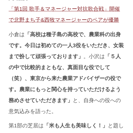
「第1回 歌手＆マネージャー対抗歌合戦」開催
で北野まち子&西牧マネージャーのペアが優勝
小倉は
「高校は種子島の高校で、農業科の出身
です。今日は初めての一人3役をいただき、女装
まで扮して頑張っております」
。小沢は
「５人
の中で比較的まともな、真面目な役でして
（笑）、東京から来た農業アドバイザーの役で
す。農業にもっと関心を持っていただけるよう
務めさせていただきます」
と、自身への役への
意気込みを語った。
第1部の芝居は
「米も人生も美味しく！」
と題し