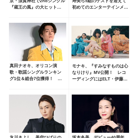
京・須賀神社で2ndシングル
寿美ら5組のゲストを迎えて
『蔵王の風』の大ヒット祈
初めてのエンターテインメン
願！ 本人コメント到着
トショーを開催！ 愛知、東
京、大阪のホール3カ所でも
真田ナオキ、オリコン演
モナキ、『すみなすものは心
歌・歌謡シングルランキン
なりけり』MV公開！ レコ
グ1位＆総合7位獲得！ 夏
ーディングにはELT・伊藤一
まつり全国行脚から秋の浅
朗がリードギターで参加
草公会堂2Daysへ勢い加速
氷川きよし、美空ひばりの
坂本冬美、デビュー40周年