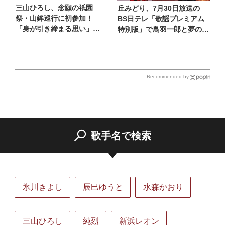
三山ひろし、念願の祇園
丘みどり、7月30日放送の
祭・山鉾巡行に初参加！
BS日テレ「歌謡プレミアム
「身が引き締まる思い」と
特別版」で鳥羽一郎と夢のデ
感想語る
ュエット！ 「生きてて良か
ったなって思います」
Recommended by
歌手名で検索
氷川きよし
辰巳ゆうと
水森かおり
三山ひろし
純烈
新浜レオン