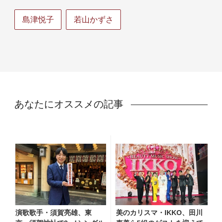
島津悦子
若山かずさ
あなたにオススメの記事
演歌歌手・須賀亮雄、東
美のカリスマ・IKKO、田川