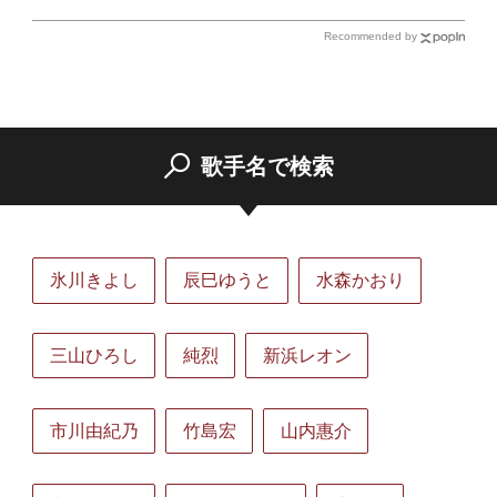
Recommended by
歌手名で検索
氷川きよし
辰巳ゆうと
水森かおり
三山ひろし
純烈
新浜レオン
市川由紀乃
竹島宏
山内惠介