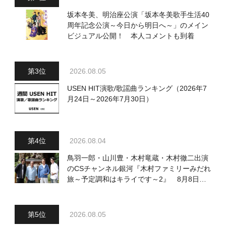
坂本冬美、明治座公演「坂本冬美歌手生活40
周年記念公演～今日から明日へ～」のメイン
ビジュアル公開！ 本人コメントも到着
2026.08.05
USEN HIT演歌/歌謡曲ランキング（2026年7
月24日～2026年7月30日）
2026.08.04
鳥羽一郎・山川豊・木村竜蔵・木村徹二出演
のCSチャンネル銀河『木村ファミリーみだれ
旅～予定調和はキライです～2』 8月8日
（土）放送回の収録の模様を密着レポート！
2026.08.05