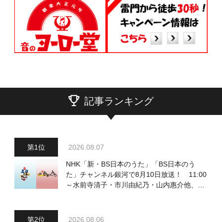
記事ランキング
2026.08.07
NHK「新・BS日本のうた」「BS日本のう
た」チャンネル銀河で8月10日放送！ 11:00
～水前寺清子・市川由紀乃・山内惠介他、
18:00～小椋佳・石川さゆり他登場！ 各放
送回の出演者・曲目情報
2026.08.06