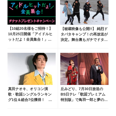
【10組20名様をご招待！】
【秘蔵映像も公開!!】 純烈ド
10月25日開催「アイドルヒ
タバタキャンプ！の再放送が
ットだよ！全員集合！」@
決定。舞台裏もガチでドタバ
中野サンプラザ
タ?!
真田ナオキ、オリコン演
丘みどり、7月30日放送の
歌・歌謡シングルランキン
BS日テレ「歌謡プレミアム
グ1位＆総合7位獲得！ 夏
特別版」で鳥羽一郎と夢のデ
まつり全国行脚から秋の浅
ュエット！ 「生きてて良か
草公会堂2Daysへ勢い加速
ったなって思います」