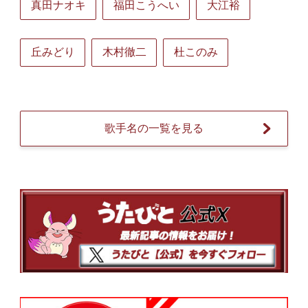
真田ナオキ
福田こうへい
大江裕
丘みどり
木村徹二
杜このみ
歌手名の一覧を見る