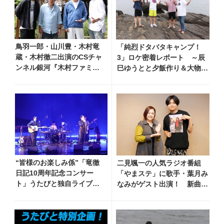
鳥羽一郎・山川豊・木村竜
「純烈ドタバタキャンプ！
蔵・木村徹二出演のCSチャ
3」ロケ密着レポート ～辰
ンネル銀河『木村ファミリ
巳ゆうとと夕飯作り＆大物シ
ーみだれ旅～予定調和はキ
ークレットゲスト登場！編～
ライです～2』 8月8日
（土）放送回の収録の模様
を密着レポート！
“皆様のお楽しみ係”「竜徹
二見颯一の人気ラジオ番組
日記10周年記念コンサー
「やまステ」に歌手・葉月み
ト」うたびと独自ライブレ
なみがゲスト出演！ 新曲
ポート！ 即完でごめん。来
『小樽終着駅』をPR
春はもっと大きなホールで
あいましょう！