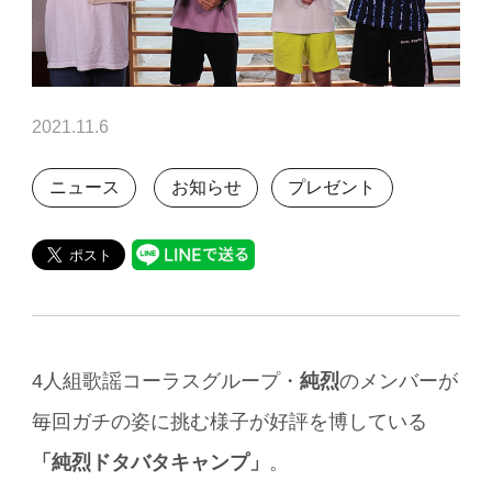
2021.11.6
ニュース
お知らせ
プレゼント
4人組歌謡コーラスグループ・
純烈
のメンバーが
毎回ガチの姿に挑む様子が好評を博している
「純烈ドタバタキャンプ」
。