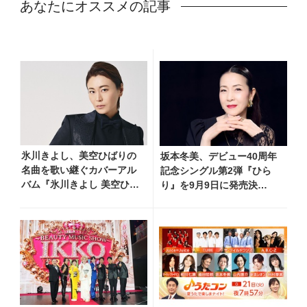
あなたにオススメの記事
氷川きよし、美空ひばりの
坂本冬美、デビュー40周年
名曲を歌い継ぐカバーアル
記念シングル第2弾『ひら
バム『氷川きよし 美空ひば
り』を9月9日に発売決
りを歌う』9月2日発売決
定！ 石崎ひゅーいが書き下
定！ 最新ビジュアルも公
ろし
開