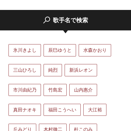
歌手名で検索
氷川きよし
辰巳ゆうと
水森かおり
三山ひろし
純烈
新浜レオン
市川由紀乃
竹島宏
山内惠介
真田ナオキ
福田こうへい
大江裕
丘みどり
木村徹二
杜このみ