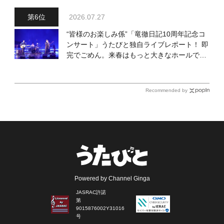
2026.07.27
“皆様のお楽しみ係”「竜徹日記10周年記念コ
ンサート」うたびと独自ライブレポート！ 即
完でごめん。来春はもっと大きなホールであ
いましょう！
Recommended by
Powered by Channel Ginga
JASRAC許諾
第
9015876002Y31016
号