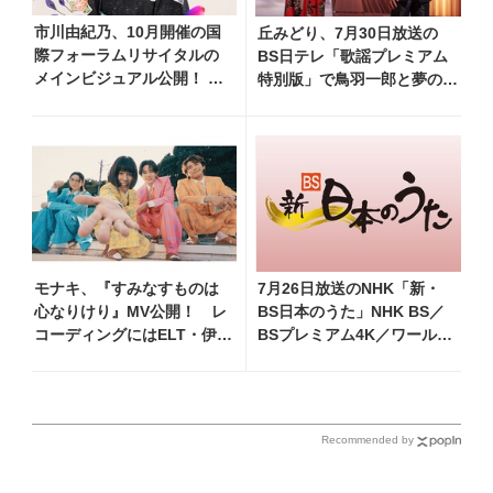
市川由紀乃、10月開催の国
丘みどり、7月30日放送の
際フォーラムリサイタルの
BS日テレ「歌謡プレミアム
メインビジュアル公開！
特別版」で鳥羽一郎と夢のデ
リサイタル開催を記念し、
ュエット！ 「生きてて良か
過去のリサイタル映像を期
ったなって思います」
間限定フルサイズ公開
モナキ、『すみなすものは
7月26日放送のNHK「新・
心なりけり』MV公開！ レ
BS日本のうた」NHK BS／
コーディングにはELT・伊藤
BSプレミアム4K／ワール
一朗がリードギターで参加
ド・プレミアムで再放送決
定！ 山本譲二、小林幸子、
長山洋子 他登場、曲目や見
どころをお届け
Recommended by