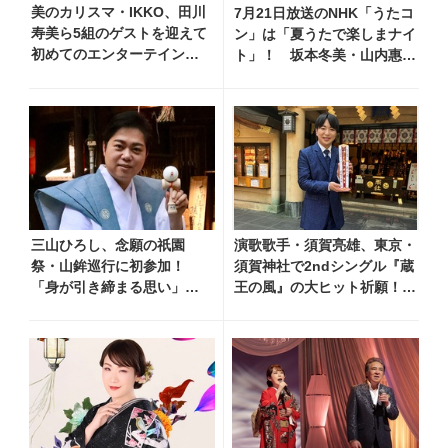
美のカリスマ・IKKO、田川
7月21日放送のNHK「うたコ
寿美ら5組のゲストを迎えて
ン」は「夏うたで楽しまナイ
初めてのエンターテインメ
ト」！ 坂本冬美・山内惠
ントショーを開催！ 愛
介・新浜レオン・TUBE・織
知、東京、大阪のホール3カ
田哲郎ら豪華出演
所でも
三山ひろし、念願の祇園
演歌歌手・須賀亮雄、東京・
祭・山鉾巡行に初参加！
須賀神社で2ndシングル『蔵
「身が引き締まる思い」と
王の風』の大ヒット祈願！
感想語る
本人コメント到着