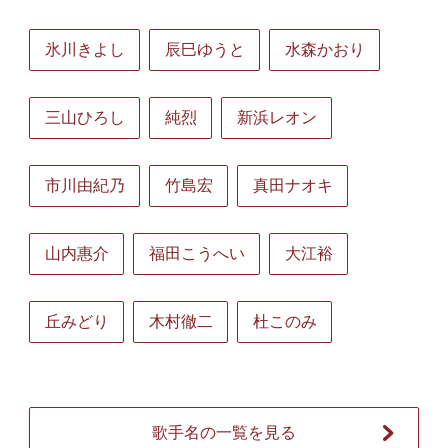
氷川きよし
辰巳ゆうと
水森かおり
三山ひろし
純烈
新浜レオン
市川由紀乃
竹島宏
真田ナオキ
山内惠介
福田こうへい
大江裕
丘みどり
木村徹二
杜このみ
歌手名の一覧を見る