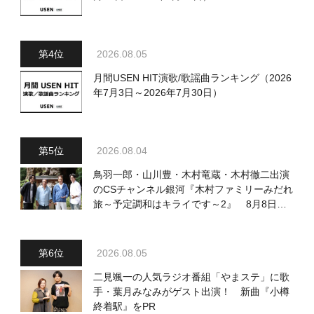
2026.08.05
月間USEN HIT演歌/歌謡曲ランキング（2026
年7月3日～2026年7月30日）
2026.08.04
鳥羽一郎・山川豊・木村竜蔵・木村徹二出演
のCSチャンネル銀河『木村ファミリーみだれ
旅～予定調和はキライです～2』 8月8日
（土）放送回の収録の模様を密着レポート！
2026.08.05
二見颯一の人気ラジオ番組「やまステ」に歌
手・葉月みなみがゲスト出演！ 新曲『小樽
終着駅』をPR