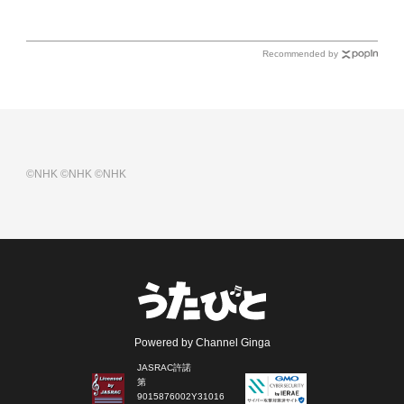
Recommended by
©NHK
©NHK
©NHK
Powered by Channel Ginga
JASRAC許諾
第
9015876002Y31016