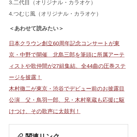
3.二代目（オリジナル・カラオケ）
4.つむじ風（オリジナル・カラオケ）
＜あわせて読みたい＞
日本クラウン創立60周年記念コンサートが東
京・中野で開催 北島三郎を筆頭に所属アーテ
ィストや歌仲間が27組集結、全44曲の圧巻ステ
ージを披露！
木村徹二が東京・渋谷でデビュー前のお披露目
公演 父・鳥羽一郎、兄・木村竜蔵も応援に駆
けつけ、その歌声に太鼓判！
関連リンク