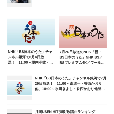
す」
NHK「BS日本のうた」チャ
7月26日放送のNHK「新・
ンネル銀河で8月4日放
BS日本のうた」NHK BS／
送！ 11:00～堀内孝雄・山
BSプレミアム4K／ワール
内惠介・三山ひろし他、
ド・プレミアムで再放送決
18:00～小林幸子・北山たけ
定！ 山本譲二、小林幸子、
NHK「BS日本のうた」チャンネル銀河で7月
し・松原健之他登場！ 各
長山洋子 他登場、曲目や見
29日放送！ 11:00～森進一・香西かおり
放送回の出演者・曲目情報
どころをお届け
他、18:00～氷川きよし・香西かおり他登
場！ 各放送回の出演者・曲目情報
月間USEN HIT演歌/歌謡曲ランキング