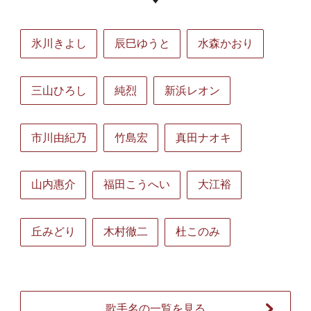
氷川きよし
辰巳ゆうと
水森かおり
三山ひろし
純烈
新浜レオン
市川由紀乃
竹島宏
真田ナオキ
山内惠介
福田こうへい
大江裕
丘みどり
木村徹二
杜このみ
歌手名の一覧を見る