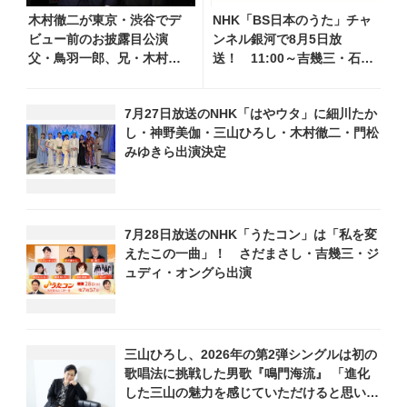
木村徹二が東京・渋谷でデ
NHK「BS日本のうた」チャ
ビュー前のお披露目公演
ンネル銀河で8月5日放
父・鳥羽一郎、兄・木村竜
送！ 11:00～吉幾三・石原
蔵も応援に駆けつけ、その
詢子・岩本公水他、18:00～
歌声に太鼓判！
天童よしみ・坂本冬美他登
7月27日放送のNHK「はやウタ」に細川たか
場！ 各放送回の出演者・曲
し・神野美伽・三山ひろし・木村徹二・門松
目情報
みゆきら出演決定
7月28日放送のNHK「うたコン」は「私を変
えたこの一曲」！ さだまさし・吉幾三・ジ
ュディ・オングら出演
三山ひろし、2026年の第2弾シングルは初の
歌唱法に挑戦した男歌『鳴門海流』 「進化
した三山の魅力を感じていただけると思いま