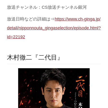
放送チャンネル：CS放送チャンネル銀河
放送日時などの詳細は⇒
https://www.ch-ginga.jp/
detail/nipponnouta_gingaselection/episode.html?
id=22192
木村徹二『二代目』