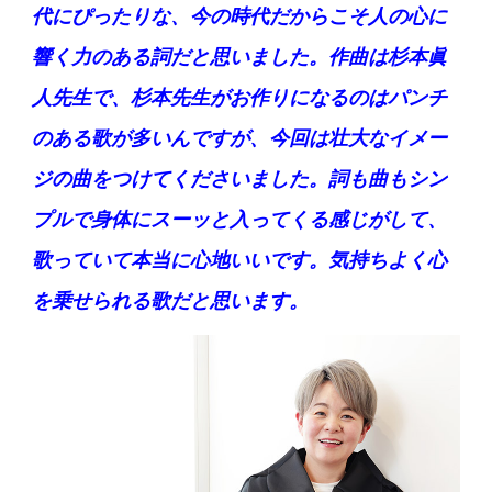
代にぴったりな、今の時代だからこそ人の心に
響く力のある詞だと思いました。作曲は杉本眞
人先生で、杉本先生がお作りになるのはパンチ
のある歌が多いんですが、今回は壮大なイメー
ジの曲をつけてくださいました。詞も曲もシン
プルで身体にスーッと入ってくる感じがして、
歌っていて本当に心地いいです。気持ちよく心
を乗せられる歌だと思います。