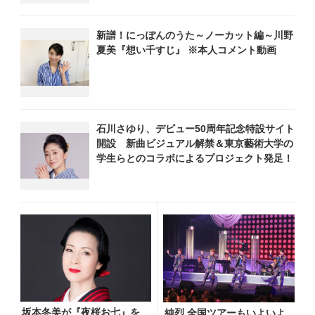
新譜！にっぽんのうた～ノーカット編～川野
夏美『想い千すじ』 ※本人コメント動画
石川さゆり、デビュー50周年記念特設サイト
開設 新曲ビジュアル解禁＆東京藝術大学の
学生らとのコラボによるプロジェクト発足！
坂本冬美が『夜桜お七』を
純烈 全国ツアーもいよいよ