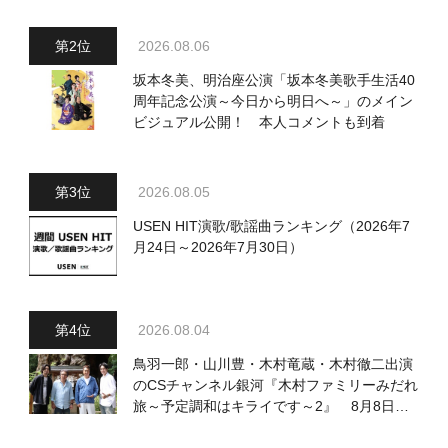
送回の出演者・曲目情報
2026.08.06
坂本冬美、明治座公演「坂本冬美歌手生活40
周年記念公演～今日から明日へ～」のメイン
ビジュアル公開！ 本人コメントも到着
2026.08.05
USEN HIT演歌/歌謡曲ランキング（2026年7
月24日～2026年7月30日）
2026.08.04
鳥羽一郎・山川豊・木村竜蔵・木村徹二出演
のCSチャンネル銀河『木村ファミリーみだれ
旅～予定調和はキライです～2』 8月8日
（土）放送回の収録の模様を密着レポート！