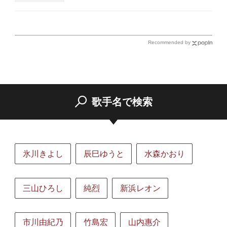
Recommended by
歌手名で検索
氷川きよし
辰巳ゆうと
水森かおり
三山ひろし
純烈
新浜レオン
市川由紀乃
竹島宏
山内惠介