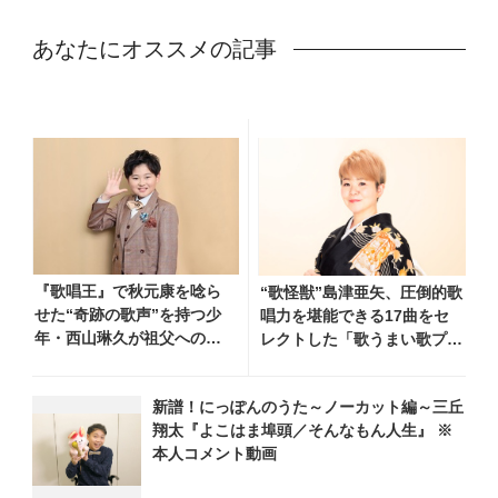
あなたにオススメの記事
『歌唱王』で秋元康を唸ら
“歌怪獣”島津亜矢、圧倒的歌
せた“奇跡の歌声”を持つ少
唱力を堪能できる17曲をセ
年・西山琳久が祖父への想
レクトした「歌うまい歌プレ
いを込めた『おんじい』で7
イリスト」を各音楽配信サー
月22日にデビュー！ 「秋元
ビスで公開！
新譜！にっぽんのうた～ノーカット編～三丘
康さんが総合プロデュース
翔太『よこはま埠頭／そんなもん人生』 ※
してくれた、 おじいちゃん
本人コメント動画
との絆を歌った曲を聴いて
ください！」