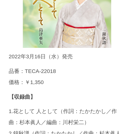
2022年3月16日（水）発売
品番：TECA-22018
価格：￥1,350
【収録曲】
1.花として 人として（作詞：たかたかし／作
曲：杉本眞人／編曲：川村栄二）
2.錦秋譜（作詞：たかたかし／作曲：杉本眞人