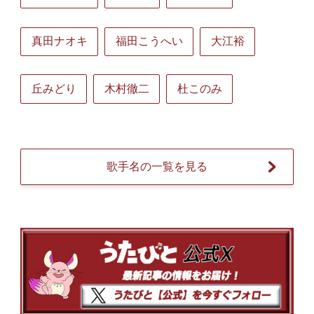
真田ナオキ
福田こうへい
大江裕
丘みどり
木村徹二
杜このみ
歌手名の一覧を見る