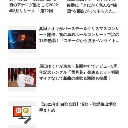
初のアナログ盤として2022
終盤に「とにかく色んな“純
年2月リリース 「第72回
烈”を面白がってもらえた
NHK紅白歌合戦」で話題に
ら」
真田ナオキがバースデー＆クリスマスコンサ
ート開催。初の単独ホールコンサートで涙の
18曲熱唱！「ステージから見るペンライト
は、街のどんなイルミネーションよりきれい
で最高のプレゼントでした」
辰巳ゆうとが東京・花園神社でデビュー5周
年記念シングル『雪月花』発表＆ヒット祈願
マイクなしで新曲の生歌＆殺陣も披露！
【2021年紅白歌合戦】演歌・歌謡曲出場歌
手まとめ