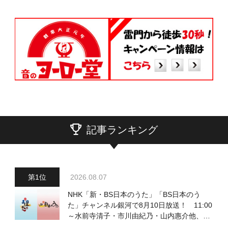
記事ランキング
2026.08.07
NHK「新・BS日本のうた」「BS日本のう
た」チャンネル銀河で8月10日放送！ 11:00
～水前寺清子・市川由紀乃・山内惠介他、
18:00～小椋佳・石川さゆり他登場！ 各放