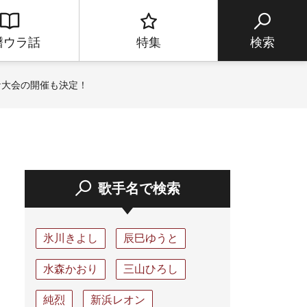
譜ウラ話
特集
検索
ケ大会の開催も決定！
歌手名で検索
氷川きよし
辰巳ゆうと
水森かおり
三山ひろし
純烈
新浜レオン