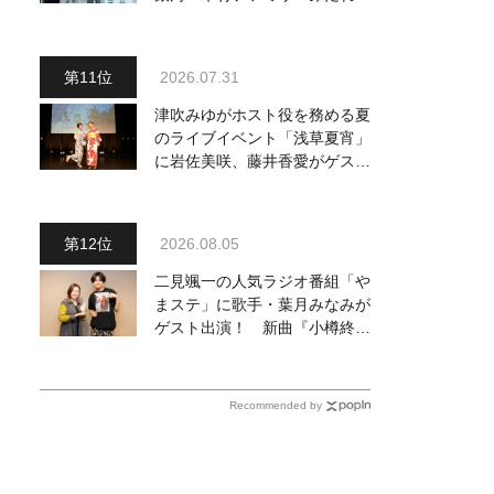
～予定調和はキライです～
２』 7月25日（土）放送回の
収録の模様を密着レポート！
2026.07.31
津吹みゆがホスト役を務める夏
のライブイベント「浅草夏宵」
に岩佐美咲、藤井香愛がゲスト
出演、浴衣姿で熱唱！ 岩佐美
咲が出演の1日目の模様をお届
け
2026.08.05
二見颯一の人気ラジオ番組「や
まステ」に歌手・葉月みなみが
ゲスト出演！ 新曲『小樽終着
駅』をPR
Recommended by