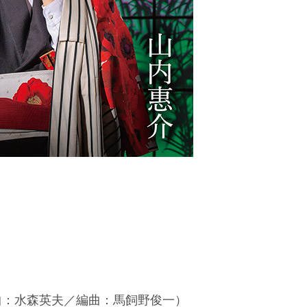
曲：水森英夫／編曲：馬飼野俊一）