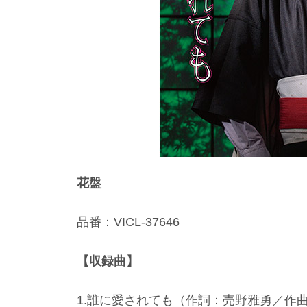
花盤
品番：VICL-37646
【収録曲】
1.誰に愛されても（作詞：売野雅勇／作