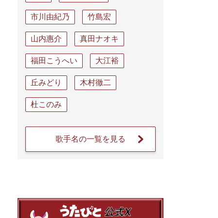
市川由紀乃
竹島宏
山内惠介
真田ナオキ
福田こうへい
大江裕
丘みどり
木村徹二
杜このみ
歌手名の一覧を見る