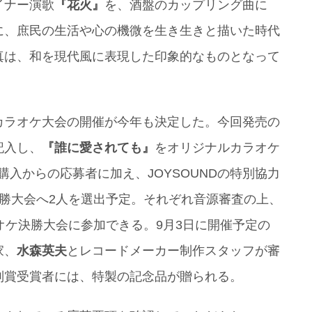
イナー演歌
『花火』
を、酒盤のカップリング曲に
に、庶民の生活や心の機微を生き生きと描いた時代
真は、和を現代風に表現した印象的なものとなって
カラオケ大会の開催が今年も決定した。今回発売の
記入し、
『誰に愛されても』
をオリジナルカラオケ
入からの応募者に加え、JOYSOUNDの特別協力
ら決勝大会へ2人を選出予定。それぞれ音源審査の上、
オケ決勝大会に参加できる。9月3日に開催予定の
家、
水森英夫
とレコードメーカー制作スタッフが審
別賞受賞者には、特製の記念品が贈られる。