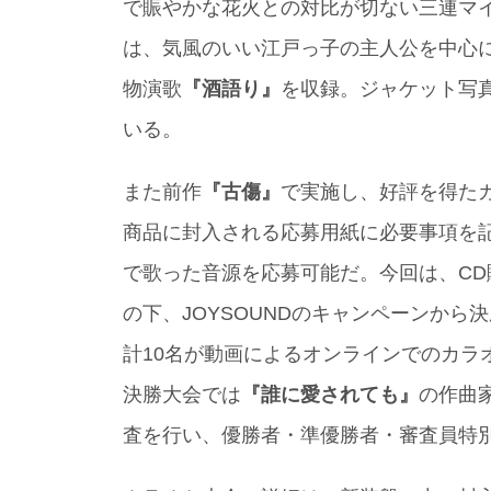
で賑やかな花火との対比が切ない三連マ
は、気風のいい江戸っ子の主人公を中心
物演歌
『酒語り』
を収録。ジャケット写
いる。
また前作
『古傷』
で実施し、好評を得た
商品に封入される応募用紙に必要事項を
で歌った音源を応募可能だ。今回は、CD購
の下、JOYSOUNDのキャンペーンか
計10名が動画によるオンラインでのカラ
決勝大会では
『誰に愛されても』
の作曲
査を行い、優勝者・準優勝者・審査員特