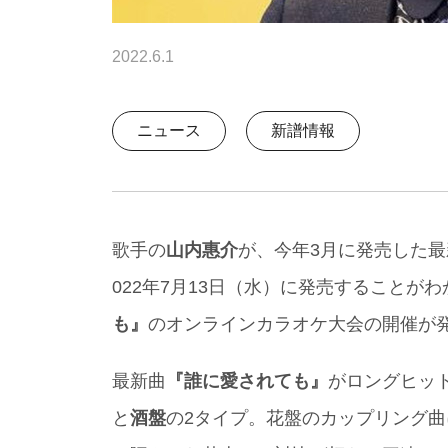
2022.6.1
ニュース
新譜情報
歌手の
山内惠介
が、今年3月に発売した最
022年7月13日（水）に発売することが
も』
のオンラインカラオケ大会の開催が
最新曲
『誰に愛されても』
がロングヒッ
と
酒盤
の2タイプ。花盤のカップリング