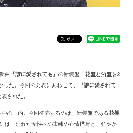
新曲
『誰に愛されても』
の新装盤、
花盤
と
酒盤
を2
わかった。今回の発表にあわせて、
『誰に愛されて
発表された。
ト中の山内。今回発売するのは、新装盤である
花盤
曲には、別れた女性への未練の心情描写と、鮮やか