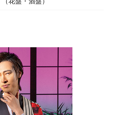
』（花盤・酒盤）