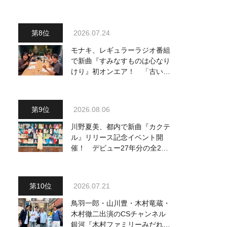
ードギターで参加
2026.07.24
モナキ、レギュラーラジオ番組
で新曲『すみなすものは心なり
けり』初オンエア！ 「古い言
葉と新しい言葉の融合で、今ま
でにない面白さのある一曲」
2026.08.06
川野夏美、都内で新曲『カクテ
ル』リリース記念イベント開
催！ デビュー27年分の全280
曲を一挙配信解禁
2026.07.21
鳥羽一郎・山川豊・木村竜蔵・
木村徹二出演のCSチャンネル
銀河『木村ファミリーみだれ旅