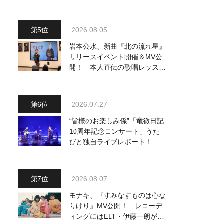
～予定調和はキライです～
2』 8月8日（土）放送回の収
録の模様を密着レポート！
2026.08.05
岩本公水、新曲『北の流れ星』
リリースイベント開催＆MV公
開！ 本人直伝の歌唱レッスン
動画も公開
2026.07.27
“皆様のお楽しみ係”「竜徹日記
10周年記念コンサート」うた
びと独自ライブレポート！ 即
完でごめん。来春はもっと大き
なホールであいましょう！
2026.08.07
モナキ、『すみなすものは心な
りけり』MV公開！ レコーデ
ィングにはELT・伊藤一朗がリ