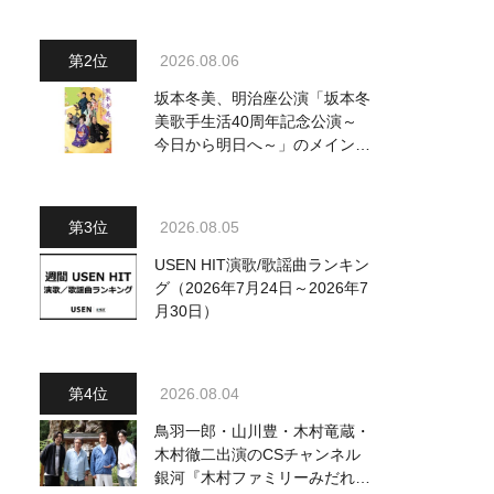
～水前寺清子・市川由紀乃・山
内惠介他、18:00～小椋佳・石
川さゆり他登場！ 各放送回の
2026.08.06
出演者・曲目情報
坂本冬美、明治座公演「坂本冬
美歌手生活40周年記念公演～
今日から明日へ～」のメインビ
ジュアル公開！ 本人コメント
も到着
2026.08.05
USEN HIT演歌/歌謡曲ランキン
グ（2026年7月24日～2026年7
月30日）
2026.08.04
鳥羽一郎・山川豊・木村竜蔵・
木村徹二出演のCSチャンネル
銀河『木村ファミリーみだれ旅