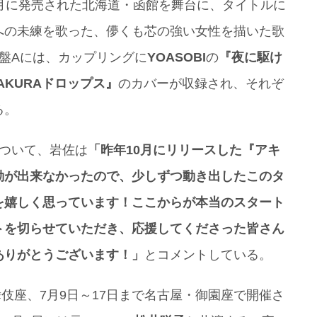
月に発売された北海道・函館を舞台に、タイトルに
への未練を歌った、儚くも芯の強い女性を描いた歌
盤Aには、カップリングに
YOASOBI
の
『夜に駆け
AKURAドロップス』
のカバーが収録され、それぞ
る。
について、岩佐は
「昨年10月にリリースした『アキ
動が出来なかったので、少しずつ動き出したこのタ
を嬉しく思っています！ここからが本当のスタート
トを切らせていただき、応援してくださった皆さん
ありがとうございます！」
とコメントしている。
舞伎座、7月9日～17日まで名古屋・御園座で開催さ