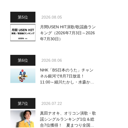
～予定調和はキライです～
2』 8月8日（土）放送回の収
録の模様を密着レポート！
2026.08.05
月間USEN HIT演歌/歌謡曲ラン
キング（2026年7月3日～2026
年7月30日）
2026.08.06
NHK「BS日本のうた」チャン
ネル銀河で8月7日放送！
11:00～細川たかし・水森かお
り他、18:00～ささきいさお・
氷川きよし他登場！ 各放送回
の出演者・曲目情報
2026.07.22
真田ナオキ、オリコン演歌・歌
謡シングルランキング1位＆総
合7位獲得！ 夏まつり全国行