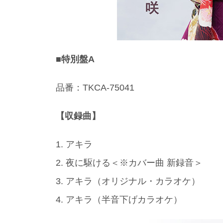
■特別盤A
品番：TKCA-75041
【収録曲】
1. アキラ
2. 夜に駆ける＜※カバー曲 新録音＞
3. アキラ（オリジナル・カラオケ）
4. アキラ（半音下げカラオケ）