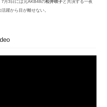
月3日には元AKB48の
松井咲子
と共演する一夜
の活躍から目が離せない。
deo