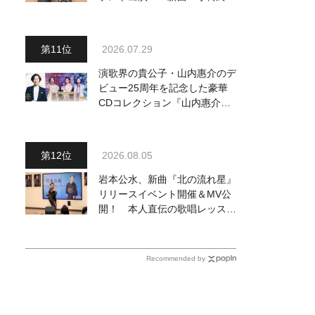
駅』をPR
2026.07.29
演歌界の貴公子・山内惠介のデ
ビュー25周年を記念した豪華
CDコレクション『山内惠介の
世界』発売開始！ オリジナル
曲から演歌・名曲カバー、今作
限定のコンサート音源まで全
2026.08.05
164曲収録
岩本公水、新曲『北の流れ星』
リリースイベント開催＆MV公
開！ 本人直伝の歌唱レッスン
動画も公開
Recommended by