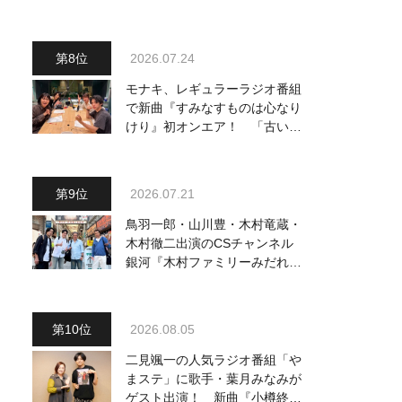
脚から秋の浅草公会堂2Daysへ
勢い加速
2026.07.24
モナキ、レギュラーラジオ番組
で新曲『すみなすものは心なり
けり』初オンエア！ 「古い言
葉と新しい言葉の融合で、今ま
でにない面白さのある一曲」
2026.07.21
鳥羽一郎・山川豊・木村竜蔵・
木村徹二出演のCSチャンネル
銀河『木村ファミリーみだれ旅
～予定調和はキライです～
２』 7月25日（土）放送回の
収録の模様を密着レポート！
2026.08.05
二見颯一の人気ラジオ番組「や
まステ」に歌手・葉月みなみが
ゲスト出演！ 新曲『小樽終着