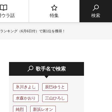
譜ウラ話
特集
検索
ランキング（6月6日付）で第1位を獲得！
歌手名で検索
氷川きよし
辰巳ゆうと
水森かおり
三山ひろし
純烈
新浜レオン