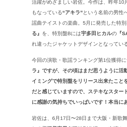
活躍がめざましい岩佐。今作は、昨年10
もなっている
“アキラ”
という名前の男性
謡曲テイストの楽曲。5月に発売した特別
る』
を、特別盤Bには
宇多田ヒカル
の
『S
れ違ったジャケットデザインとなってい
今回の演歌・歌謡ランキング第1位獲得
ラ』ですが、その頃はまだ思うように活
イミングで特別盤をリリース出来たこと
だと感じていますので、ステキなスター
に感謝の気持ちでいっぱいです！本当に
岩佐は、6月17日〜28日まで大阪・新歌