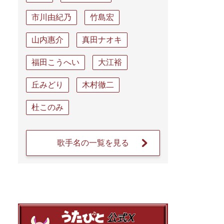
市川由紀乃
竹島宏
山内惠介
真田ナオキ
福田こうへい
大江裕
丘みどり
木村徹二
杜このみ
歌手名の一覧を見る