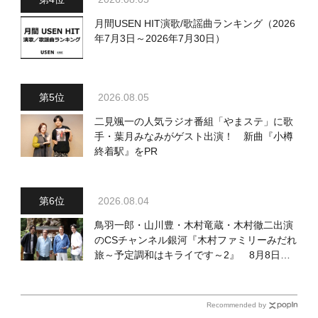
月間USEN HIT演歌/歌謡曲ランキング（2026
年7月3日～2026年7月30日）
2026.08.05
二見颯一の人気ラジオ番組「やまステ」に歌
手・葉月みなみがゲスト出演！ 新曲『小樽
終着駅』をPR
2026.08.04
鳥羽一郎・山川豊・木村竜蔵・木村徹二出演
のCSチャンネル銀河『木村ファミリーみだれ
旅～予定調和はキライです～2』 8月8日
（土）放送回の収録の模様を密着レポート！
Recommended by