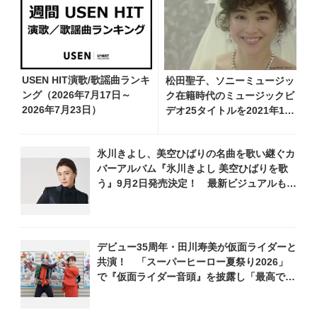
USEN HIT演歌/歌謡曲ランキ
松田聖子、ソニーミュージッ
ング（2026年7月17日～
ク在籍時代のミュージックビ
2026年7月23日）
デオ25タイトルを2021年11
月24日（水）に配信スター
ト！
氷川きよし、美空ひばりの名曲を歌い継ぐカ
バーアルバム『氷川きよし 美空ひばりを歌
う』9月2日発売決定！ 最新ビジュアルも公
開
デビュー35周年・田川寿美が仮面ライダーと
共演！ 「スーパーヒーロー夏祭り2026」
で『仮面ライダー音頭』を披露し「最高で
す！ 全国の盆踊りに呼んでください！」