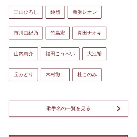
三山ひろし
純烈
新浜レオン
市川由紀乃
竹島宏
真田ナオキ
山内惠介
福田こうへい
大江裕
丘みどり
木村徹二
杜このみ
歌手名の一覧を見る