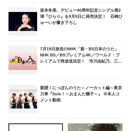
始！ オリジナル曲から演
1位を獲得！ 「言葉では言
坂本冬美、デビュー40周年記念シングル第2
歌・名曲カバー、今作限定
い尽くせないくらいありがた
弾『ひらり』を9月9日に発売決定！ 石崎ひ
のコンサート音源まで全164
くて、胸がいっぱい」
ゅーいが書き下ろし
曲収録
7月19日放送のNHK「新・BS日本のうた」
NHK BS／BSプレミアム4K／ワールド・プ
レミアムで再放送決定！ 市川由紀乃、三山
ひろし、福田こうへい 他登場、曲目や見ど
ころをお届け
新譜！にっぽんのうた～ノーカット編～東京
力車『Sole！～おまんた囃子～』 ※本人コ
メント動画