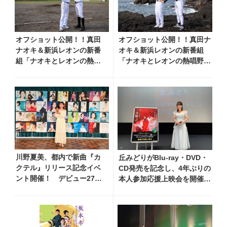
オフショット公開！！真田
オフショット公開！！真田ナ
ナオキ＆新浜レオンの新番
オキ＆新浜レオンの新番組
組「ナオキとレオンの熱唱
「ナオキとレオンの熱唱野球
野球部」＃６～【八丈島合
部」＃５～【八丈島合宿１日
宿２日目】離島甲子園選抜
目】離島甲子園常連の選抜チ
チームVS地元の大人チーム
ームの練習に参加～
との試合に参戦～
川野夏美、都内で新曲『カ
丘みどりがBlu-ray・DVD・
クテル』リリース記念イベ
CD発売を記念し、4年ぶりの
ント開催！ デビュー27年
本人参加応援上映会を開催
分の全280曲を一挙配信解禁
思い出詰まった復帰コンサー
トを振り返るスペシャルな一
夜に！