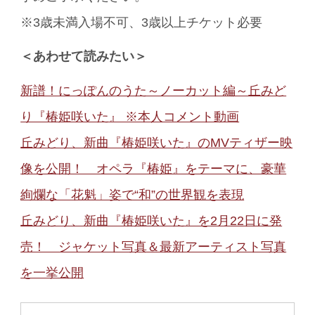
※3歳未満入場不可、3歳以上チケット必要
＜あわせて読みたい＞
新譜！にっぽんのうた～ノーカット編～丘みど
り『椿姫咲いた』 ※本人コメント動画
丘みどり、新曲『椿姫咲いた』のMVティザー映
像を公開！ オペラ『椿姫』をテーマに、豪華
絢爛な「花魁」姿で“和”の世界観を表現
丘みどり、新曲『椿姫咲いた』を2月22日に発
売！ ジャケット写真＆最新アーティスト写真
を一挙公開