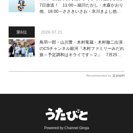
7日放送！ 11:00～細川たかし・水森かおり
他、18:00～ささきいさお・氷川きよし他登
場！ 各放送回の出演者・曲目情報
2026.07.21
鳥羽一郎・山川豊・木村竜蔵・木村徹二出演
のCSチャンネル銀河『木村ファミリーみだれ
旅～予定調和はキライです～２』 7月25日
（土）放送回の収録の模様を密着レポート！
Recommended by
Powered by Channel Ginga