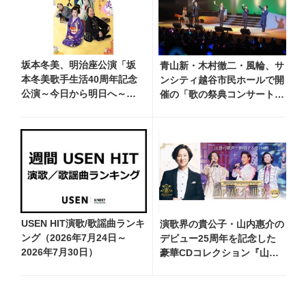
坂本冬美、明治座公演「坂
青山新・木村徹二・風輪、サ
本冬美歌手生活40周年記念
ンシティ越谷市民ホールで開
公演～今日から明日へ～」
催の「歌の祭典コンサート～
のメインビジュアル公
夏の陣～」を独自レポー
開！ 本人コメントも到着
ト！ オリジナル曲から昭
和・平成の名曲まで心躍るス
テージを披露
USEN HIT演歌/歌謡曲ランキ
演歌界の貴公子・山内惠介の
ング（2026年7月24日～
デビュー25周年を記念した
2026年7月30日）
豪華CDコレクション『山内
惠介の世界』発売開始！ オ
リジナル曲から演歌・名曲カ
バー、今作限定のコンサート