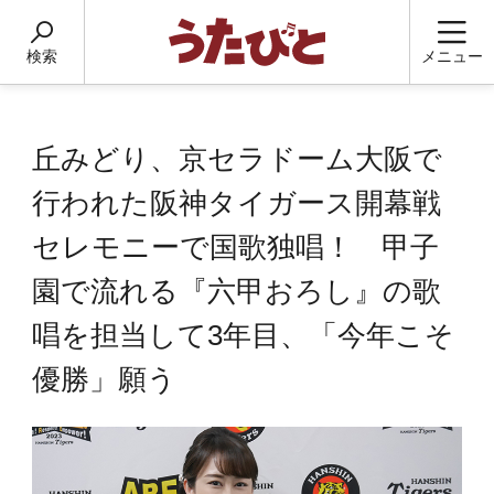
検索
メニュー
丘みどり、京セラドーム大阪で
行われた阪神タイガース開幕戦
セレモニーで国歌独唱！ 甲子
園で流れる『六甲おろし』の歌
唱を担当して3年目、「今年こそ
優勝」願う