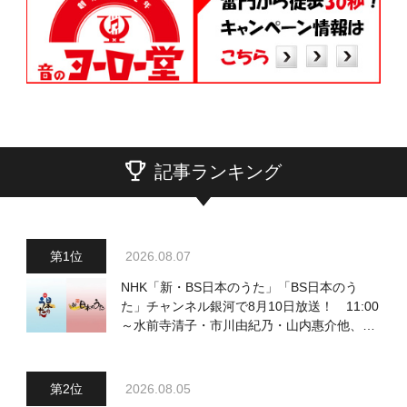
記事ランキング
2026.08.07
NHK「新・BS日本のうた」「BS日本のう
た」チャンネル銀河で8月10日放送！ 11:00
～水前寺清子・市川由紀乃・山内惠介他、
18:00～小椋佳・石川さゆり他登場！ 各放
送回の出演者・曲目情報
2026.08.05