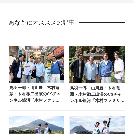
あなたにオススメの記事
鳥羽一郎・山川豊・木村竜
鳥羽一郎・山川豊・木村竜
蔵・木村徹二出演のCSチャ
蔵・木村徹二出演のCSチャ
ンネル銀河『木村ファミリ
ンネル銀河『木村ファミリー
ーみだれ旅～予定調和はキ
みだれ旅～予定調和はキライ
ライです～２』 7月25日
です～2』 8月8日（土）放
（土）放送回の収録の模様
送回の収録の模様を密着レポ
を密着レポート！
ート！