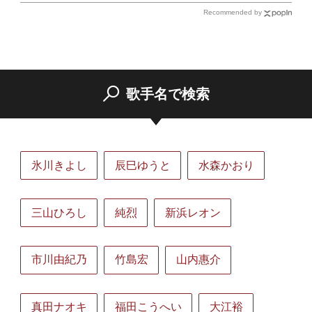
音源まで全164曲収録
Recommended by
歌手名で検索
氷川きよし
辰巳ゆうと
水森かおり
三山ひろし
純烈
新浜レオン
市川由紀乃
竹島宏
山内惠介
真田ナオキ
福田こうへい
大江裕