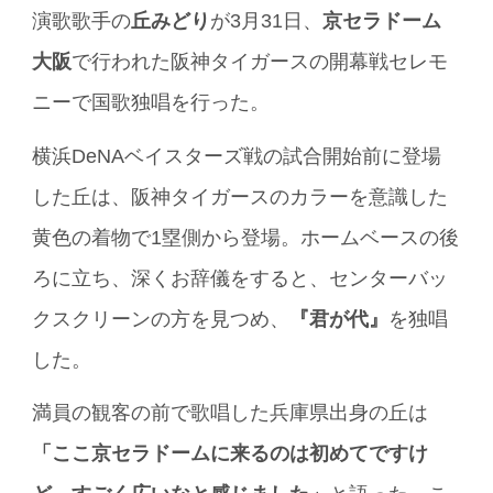
演歌歌手の
丘みどり
が3月31日、
京セラドーム
大阪
で行われた阪神タイガースの開幕戦セレモ
ニーで国歌独唱を行った。
横浜DeNAベイスターズ戦の試合開始前に登場
した丘は、阪神タイガースのカラーを意識した
黄色の着物で1塁側から登場。ホームベースの後
ろに立ち、深くお辞儀をすると、センターバッ
クスクリーンの方を見つめ、
『君が代』
を独唱
した。
満員の観客の前で歌唱した兵庫県出身の丘は
「ここ京セラドームに来るのは初めてですけ