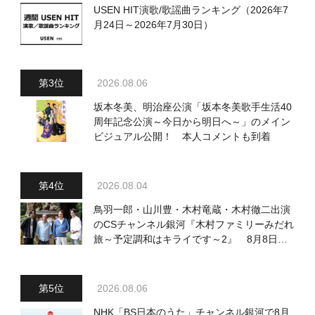
USEN HIT演歌/歌謡曲ランキング（2026年7
月24日～2026年7月30日）
2026.08.06
坂本冬美、明治座公演「坂本冬美歌手生活40
周年記念公演～今日から明日へ～」のメイン
ビジュアル公開！ 本人コメントも到着
2026.08.04
鳥羽一郎・山川豊・木村竜蔵・木村徹二出演
のCSチャンネル銀河『木村ファミリーみだれ
旅～予定調和はキライです～2』 8月8日
（土）放送回の収録の模様を密着レポート！
2026.08.06
NHK「BS日本のうた」チャンネル銀河で8月