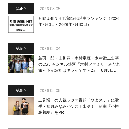
2026.08.05
月間USEN HIT演歌/歌謡曲ランキング（2026
年7月3日～2026年7月30日）
2026.08.04
鳥羽一郎・山川豊・木村竜蔵・木村徹二出演
のCSチャンネル銀河『木村ファミリーみだれ
旅～予定調和はキライです～2』 8月8日
（土）放送回の収録の模様を密着レポート！
2026.08.05
二見颯一の人気ラジオ番組「やまステ」に歌
手・葉月みなみがゲスト出演！ 新曲『小樽
終着駅』をPR