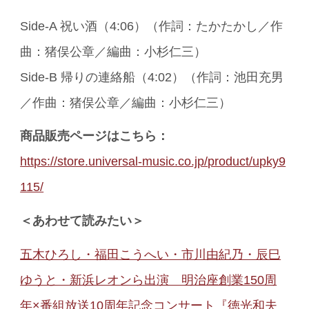
Side-A 祝い酒（4:06）（作詞：たかたかし／作
曲：猪俣公章／編曲：小杉仁三）
Side-B 帰りの連絡船（4:02）（作詞：池田充男
／作曲：猪俣公章／編曲：小杉仁三）
商品販売ページはこちら：
https://store.universal-music.co.jp/product/upky9
115/
＜あわせて読みたい＞
五木ひろし・福田こうへい・市川由紀乃・辰巳
ゆうと・新浜レオンら出演 明治座創業150周
年×番組放送10周年記念コンサート『徳光和夫