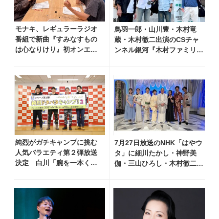
モナキ、レギュラーラジオ
鳥羽一郎・山川豊・木村竜
番組で新曲『すみなすもの
蔵・木村徹二出演のCSチャ
は心なりけり』初オンエ
ンネル銀河『木村ファミリー
ア！ 「古い言葉と新しい
みだれ旅～予定調和はキライ
言葉の融合で、今までにな
です～２』 7月25日（土）
い面白さのある一曲」
放送回の収録の模様を密着レ
ポート！
純烈がガチキャンプに挑む
7月27日放送のNHK「はやウ
人気バラエティ第２弾放送
タ」に細川たかし・神野美
決定 白川「腕を一本くら
伽・三山ひろし・木村徹二・
い失ったって」
門松みゆきら出演決定