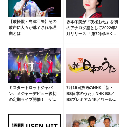
【歌怪獣・島津亜矢】その
坂本冬美が『夜桜お七』を初
歌声に人々が魅了される理
のアナログ盤として2022年2
由とは
月リリース 「第72回NHK紅
白歌合戦」で話題に
ミスタートロットジャパ
7月19日放送のNHK「新・
ン、メジャーデビュー後初
BS日本のうた」NHK BS／
の定期ライブ開催！ ゲス
BSプレミアム4K／ワール
トに小山雄大出演、9月に都
ド・プレミアムで再放送決
内で定期ライブ第2弾開催決
定！ 市川由紀乃、三山ひろ
定
し、福田こうへい 他登場、
曲目や見どころをお届け