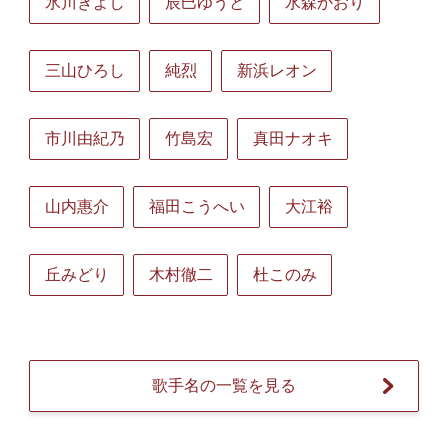
氷川きよし
辰巳ゆうと
水森かおり
三山ひろし
純烈
新浜レオン
市川由紀乃
竹島宏
真田ナオキ
山内惠介
福田こうへい
大江裕
丘みどり
木村徹二
杜このみ
歌手名の一覧を見る