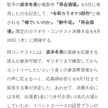
歌手の
坂本冬美
が最新作
『再会酒場』
を5月に発
売したのを記念して、
“令和カラオケ3部作”
と称
される
『俺でいいのか』『酔中花』『再会酒
場』
限定のカラオケ・コンテスト決勝大会を9月
28日（木）に開催する。
同コンテストには、
坂本冬美
の楽曲を応援する
誰もが参加可能で、ギリギリまで練習してから
エントリーしたいという多くの参加希望者から
の声に応えるべく、応募締め切りを9月7日まで
延長する事が決定した。あわせて、決勝大会に
は当初、出場者1名につき付き添い1名の入場と
していたが、イベントスペースの設営プランの