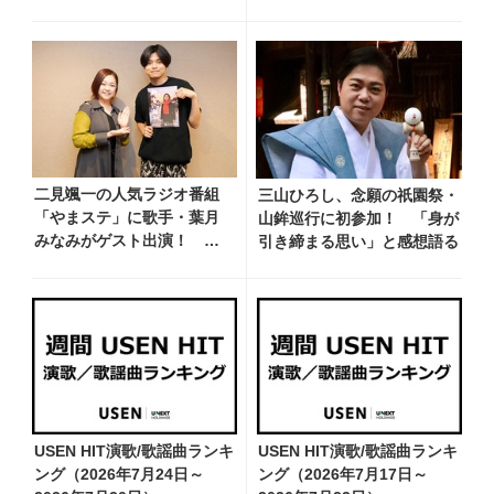
ー・酒井一圭のコメント到
三・ジュディ・オングら出演
着
二見颯一の人気ラジオ番組
三山ひろし、念願の祇園祭・
「やまステ」に歌手・葉月
山鉾巡行に初参加！ 「身が
みなみがゲスト出演！ 新
引き締まる思い」と感想語る
曲『小樽終着駅』をPR
USEN HIT演歌/歌謡曲ランキ
USEN HIT演歌/歌謡曲ランキ
ング（2026年7月24日～
ング（2026年7月17日～