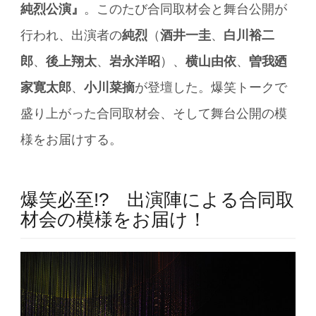
純烈公演』
。このたび合同取材会と舞台公開が
行われ、出演者の
純烈
（
酒井一圭
、
白川裕二
郎
、
後上翔太
、
岩永洋昭
）、
横山由依
、
曽我廼
家寛太郎
、
小川菜摘
が登壇した。爆笑トークで
盛り上がった合同取材会、そして舞台公開の模
様をお届けする。
爆笑必至!? 出演陣による合同取
材会の模様をお届け！