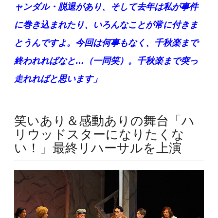
ャンダル・脱退があり、そして去年は私が事件
に巻き込まれたり、いろんなことが常に付きま
とうんですよ。今回は何事もなく、千秋楽まで
終われればなと…（一同笑）。千秋楽まで突っ
走れればと思います」
笑いあり＆感動ありの舞台「ハ
リウッドスターになりたくな
い！」最終リハーサルを上演