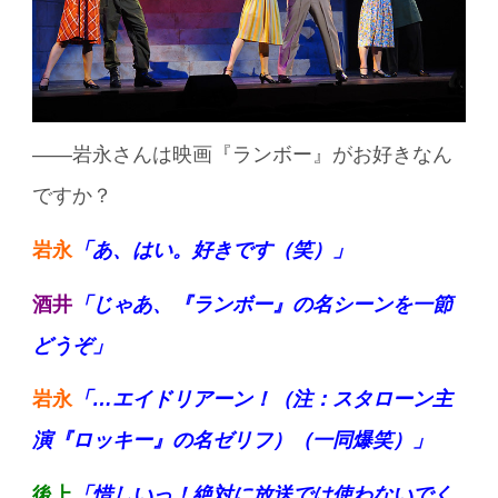
——岩永さんは映画『ランボー』がお好きなん
ですか？
岩永
「あ、はい。好きです（笑）」
酒井
「じゃあ、『ランボー』の名シーンを一節
どうぞ」
岩永
「…エイドリアーン！（注：スタローン主
演『ロッキー』の名ゼリフ）（一同爆笑）」
後上
「惜しいっ！絶対に放送では使わないでく