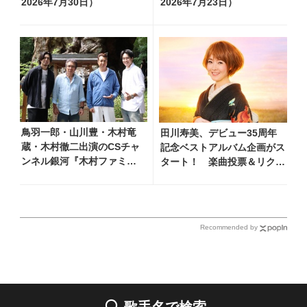
2026年7月30日）
2026年7月23日）
鳥羽一郎・山川豊・木村竜
田川寿美、デビュー35周年
蔵・木村徹二出演のCSチャ
記念ベストアルバム企画がス
ンネル銀河『木村ファミリ
タート！ 楽曲投票＆リクエ
ーみだれ旅～予定調和はキ
ストを大募集
ライです～2』 8月8日
（土）放送回の収録の模様
を密着レポート！
Recommended by