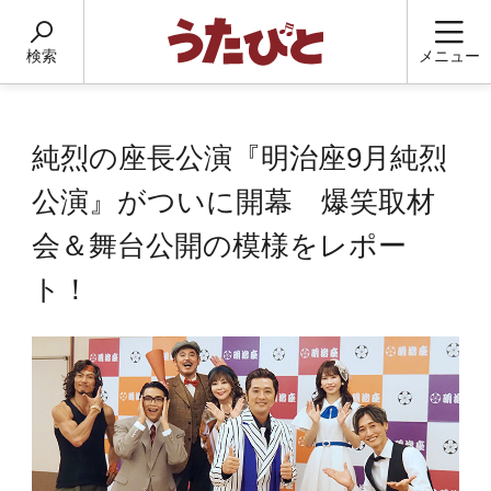
検索
メニュー
純烈の座長公演『明治座9月純烈
公演』がついに開幕 爆笑取材
会＆舞台公開の模様をレポー
ト！