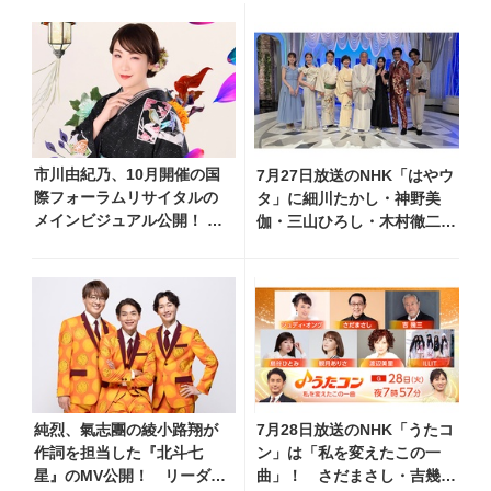
市川由紀乃、10月開催の国
7月27日放送のNHK「はやウ
際フォーラムリサイタルの
タ」に細川たかし・神野美
メインビジュアル公開！
伽・三山ひろし・木村徹二・
リサイタル開催を記念し、
門松みゆきら出演決定
過去のリサイタル映像を期
間限定フルサイズ公開
純烈、氣志團の綾小路翔が
7月28日放送のNHK「うたコ
作詞を担当した『北斗七
ン」は「私を変えたこの一
星』のMV公開！ リーダ
曲」！ さだまさし・吉幾