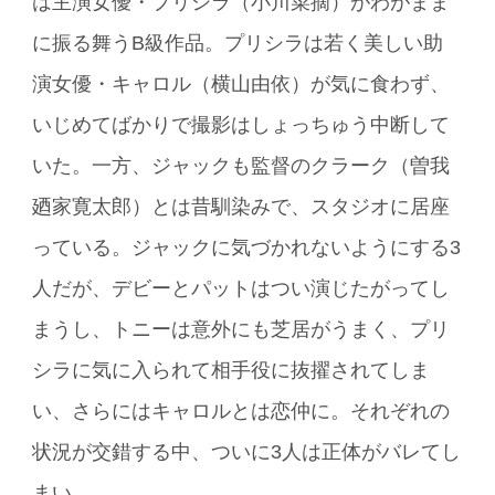
は主演女優・プリシラ（小川菜摘）がわがまま
に振る舞うB級作品。プリシラは若く美しい助
演女優・キャロル（横山由依）が気に食わず、
いじめてばかりで撮影はしょっちゅう中断して
いた。一方、ジャックも監督のクラーク（曽我
廼家寛太郎）とは昔馴染みで、スタジオに居座
っている。ジャックに気づかれないようにする3
人だが、デビーとパットはつい演じたがってし
まうし、トニーは意外にも芝居がうまく、プリ
シラに気に入られて相手役に抜擢されてしま
い、さらにはキャロルとは恋仲に。それぞれの
状況が交錯する中、ついに3人は正体がバレてし
まい……。