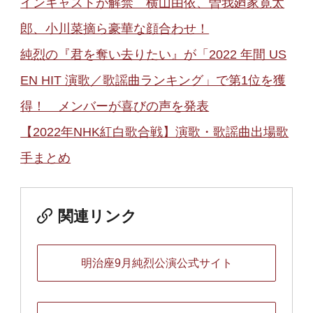
インキャストが解禁 横山由依、曽我廼家寛太
郎、小川菜摘ら豪華な顔合わせ！
純烈の『君を奪い去りたい』が「2022 年間 US
EN HIT 演歌／歌謡曲ランキング」で第1位を獲
得！ メンバーが喜びの声を発表
【2022年NHK紅白歌合戦】演歌・歌謡曲出場歌
手まとめ
関連リンク
明治座9月純烈公演公式サイト