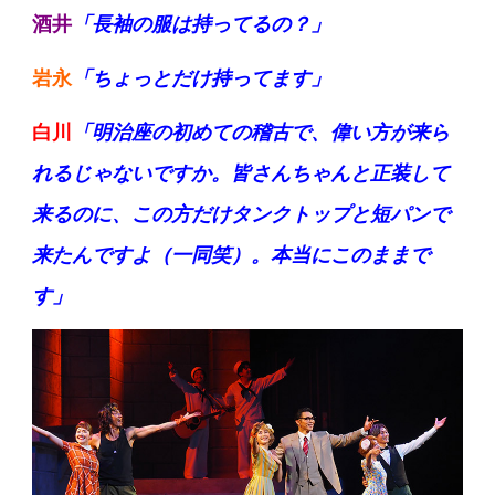
酒井
「長袖の服は持ってるの？」
岩永
「ちょっとだけ持ってます」
白川
「明治座の初めての稽古で、偉い方が来ら
れるじゃないですか。皆さんちゃんと正装して
来るのに、この方だけタンクトップと短パンで
来たんですよ（一同笑）。本当にこのままで
す」