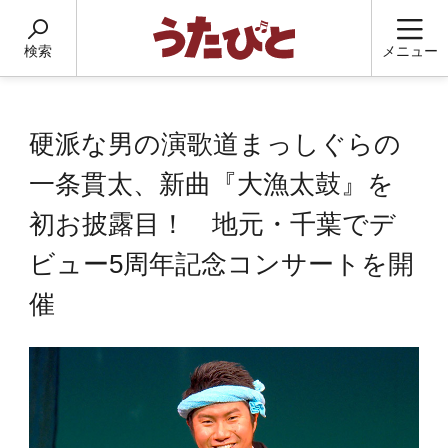
検索
メニュー
硬派な男の演歌道まっしぐらの
一条貫太、新曲『大漁太鼓』を
初お披露目！ 地元・千葉でデ
ビュー5周年記念コンサートを開
催