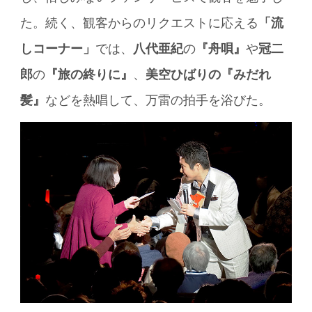
た。続く、観客からのリクエストに応える
「流
しコーナー」
では、
八代亜紀
の
『舟唄』
や
冠二
郎
の
『旅の終りに』
、
美空ひばりの『みだれ
髪』
などを熱唱して、万雷の拍手を浴びた。