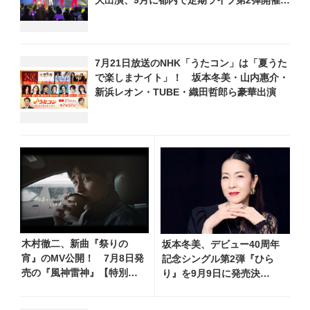
大出演、9月に都内で定期ライブ第2弾開催決
定
7月21日放送のNHK「うたコン」は「夏うた
で楽しまナイト」！ 坂本冬美・山内惠介・
新浜レオン・TUBE・織田哲郎ら豪華出演
木村徹二、新曲『祭りの
坂本冬美、デビュー40周年
宵』のMV公開！ 7月8日発
記念シングル第2弾『ひら
売の『風神雷神』【特別
り』を9月9日に発売決
盤】に収録、デート気分を
定！ 石崎ひゅーいが書き下
味わえる映像で淡い恋を描
ろし