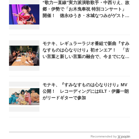
“歌力一直線”実力派演歌歌手・中西りえ、故
く
郷・伊勢で「お木曳奉祝 特別コンサート」
開催！ 徳永ゆうき・水城なつみがゲスト出
演
モナキ、レギュラーラジオ番組で新曲『すみ
なすものは心なりけり』初オンエア！ 「古
い言葉と新しい言葉の融合で、今までにない
面白さのある一曲」
モナキ、『すみなすものは心なりけり』MV
公開！ レコーディングにはELT・伊藤一朗
がリードギターで参加
Recommended by