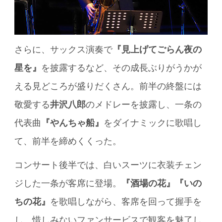
さらに、サックス演奏で
『見上げてごらん夜の
星を』
を披露するなど、その成長ぶりがうかが
える見どころが盛りだくさん。前半の終盤には
敬愛する
井沢八郎
のメドレーを披露し、一条の
代表曲
『やんちゃ船』
をダイナミックに歌唱し
て、前半を締めくくった。
コンサート後半では、白いスーツに衣装チェン
ジした一条が客席に登場。
『酒場の花』『いの
ちの花』
を歌唱しながら、客席を回って握手を
し、惜しみないファンサービスで観客を魅了し