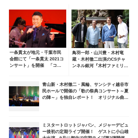
一条貫太が地元・千葉市民
鳥羽一郎・山川豊・木村竜
会館にて「一条貫太 2021コ
蔵・木村徹二出演のCSチャ
ンサート」を開催 「コロ
ンネル銀河『木村ファミリー
ナなんかに負けちゃいけな
みだれ旅～予定調和はキライ
いよ」と力強いステージを
です～2』 8月8日（土）放
青山新・木村徹二・風輪、サンシティ越谷市
披露！
送回の収録の模様を密着レポ
民ホールで開催の「歌の祭典コンサート～夏
ート！
の陣～」を独自レポート！ オリジナル曲か
ら昭和・平成の名曲まで心躍るステージを披
露
ミスタートロットジャパン、メジャーデビュ
ー後初の定期ライブ開催！ ゲストに小山雄