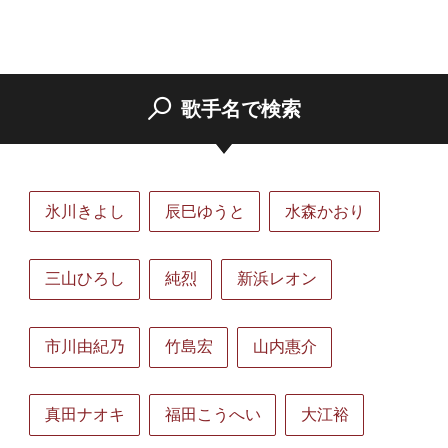
歌手名で検索
氷川きよし
辰巳ゆうと
水森かおり
三山ひろし
純烈
新浜レオン
市川由紀乃
竹島宏
山内惠介
真田ナオキ
福田こうへい
大江裕