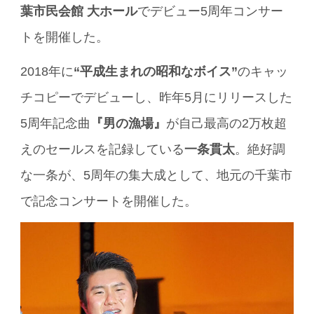
葉市民会館 大ホール
でデビュー5周年コンサー
トを開催した。
2018年に
“平成生まれの昭和なボイス”
のキャッ
チコピーでデビューし、昨年5月にリリースした
5周年記念曲
『男の漁場』
が自己最高の2万枚超
えのセールスを記録している
一条貫太
。絶好調
な一条が、5周年の集大成として、地元の千葉市
で記念コンサートを開催した。