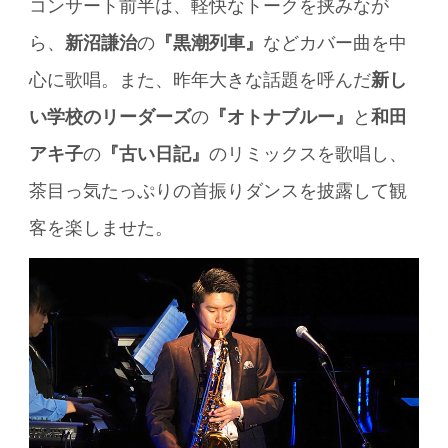
コンサート前半は、軽快なトークを挟みなが
ら、
新沼謙治
の
『黒潮列車』
などカバー曲を中
心に歌唱。また、昨年大きな話題を呼んだ
新し
い学校のリーダーズ
の
『オトナブルー』
と
和田
アキ子
の
『古い日記』
のリミックスを歌唱し、
茶目っ気たっぷりの首振りダンスを披露して観
客を楽しませた。