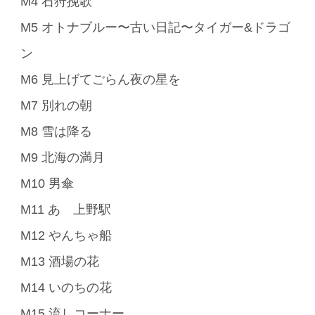
M4 石狩挽歌
M5 オトナブルー〜古い日記〜タイガー&ドラゴ
ン
M6 見上げてごらん夜の星を
M7 別れの朝
M8 雪は降る
M9 北海の満月
M10 男傘
M11 あゝ上野駅
M12 やんちゃ船
M13 酒場の花
M14 いのちの花
M15 流しコーナー