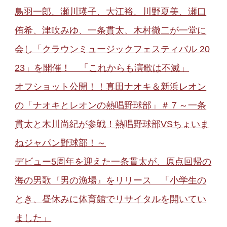
鳥羽一郎、瀬川瑛子、大江裕、川野夏美、瀬口
侑希、津吹みゆ、一条貫太、木村徹二が一堂に
会し「クラウンミュージックフェスティバル 20
23」を開催！ 「これからも演歌は不滅」
オフショット公開！！真田ナオキ＆新浜レオン
の「ナオキとレオンの熱唱野球部」＃７～一条
貫太と木川尚紀が参戦！熱唱野球部VSちょいま
ねジャパン野球部！～
デビュー5周年を迎えた一条貫太が、原点回帰の
海の男歌『男の漁場』をリリース 「小学生の
とき、昼休みに体育館でリサイタルを開いてい
ました」