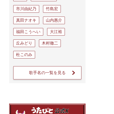
市川由紀乃
竹島宏
真田ナオキ
山内惠介
福田こうへい
大江裕
丘みどり
木村徹二
杜このみ
歌手名の一覧を見る