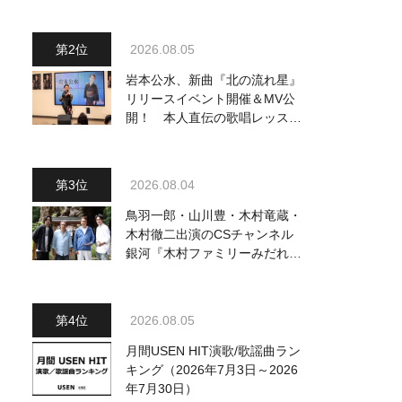
2026.08.05
岩本公水、新曲『北の流れ星』
リリースイベント開催＆MV公
開！ 本人直伝の歌唱レッスン
動画も公開
2026.08.04
鳥羽一郎・山川豊・木村竜蔵・
木村徹二出演のCSチャンネル
銀河『木村ファミリーみだれ旅
～予定調和はキライです～
2』 8月8日（土）放送回の収
録の模様を密着レポート！
2026.08.05
月間USEN HIT演歌/歌謡曲ラン
キング（2026年7月3日～2026
年7月30日）