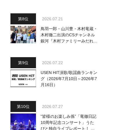
出演、浴衣姿で熱唱！ 岩佐美
咲が出演の1日目の模様をお届
け
2026.07.21
鳥羽一郎・山川豊・木村竜蔵・
木村徹二出演のCSチャンネル
銀河『木村ファミリーみだれ旅
～予定調和はキライです～
２』 7月25日（土）放送回の
収録の模様を密着レポート！
2026.07.22
USEN HIT演歌/歌謡曲ランキン
グ（2026年7月10日～2026年7
月16日）
2026.07.27
“皆様のお楽しみ係”「竜徹日記
10周年記念コンサート」うた
びと独自ライブレポート！ 即