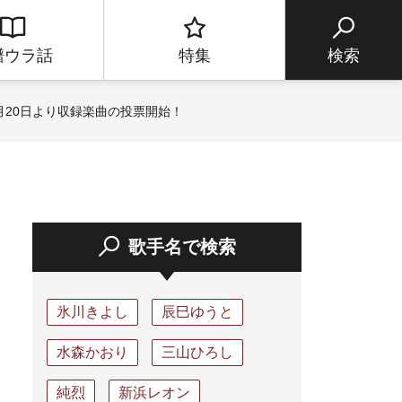
譜ウラ話
特集
検索
20日より収録楽曲の投票開始！
歌手名で検索
氷川きよし
辰巳ゆうと
水森かおり
三山ひろし
純烈
新浜レオン