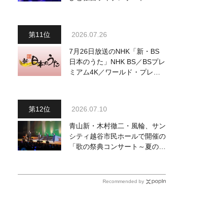
完でごめん。来春はもっと大き
なホールであいましょう！
2026.07.26
7月26日放送のNHK「新・BS
日本のうた」NHK BS／BSプレ
ミアム4K／ワールド・プレミ
アムで再放送決定！ 山本譲
二、小林幸子、長山洋子 他登
場、曲目や見どころをお届け
2026.07.10
青山新・木村徹二・風輪、サン
シティ越谷市民ホールで開催の
「歌の祭典コンサート～夏の陣
～」を独自レポート！ オリジ
ナル曲から昭和・平成の名曲ま
で心躍るステージを披露
Recommended by