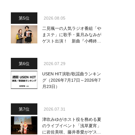
2026.08.05
二見颯一の人気ラジオ番組「や
まステ」に歌手・葉月みなみが
ゲスト出演！ 新曲『小樽終着
駅』をPR
2026.07.29
USEN HIT演歌/歌謡曲ランキン
グ（2026年7月17日～2026年7
月23日）
2026.07.31
津吹みゆがホスト役を務める夏
のライブイベント「浅草夏宵」
に岩佐美咲、藤井香愛がゲスト