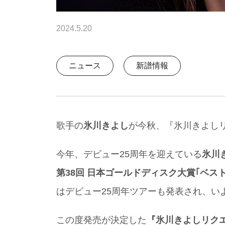
2024.5.20
ニュース
新譜情報
歌手の
氷川きよし
が今秋、『氷川きよし
今年、デビュー25周年を迎えている
氷川
第38回 日本ゴールドディスク大賞｢ベス
はデビュー25周年ツアーも発表され、い
この度発売が決定した
『氷川きよしリク