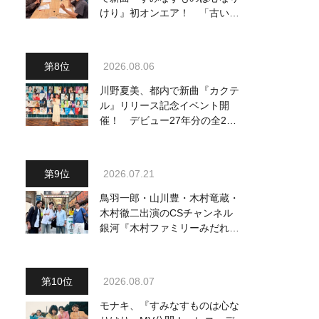
けり』初オンエア！ 「古い言
葉と新しい言葉の融合で、今ま
でにない面白さのある一曲」
2026.08.06
川野夏美、都内で新曲『カクテ
ル』リリース記念イベント開
催！ デビュー27年分の全280
曲を一挙配信解禁
2026.07.21
鳥羽一郎・山川豊・木村竜蔵・
木村徹二出演のCSチャンネル
銀河『木村ファミリーみだれ旅
～予定調和はキライです～
２』 7月25日（土）放送回の
収録の模様を密着レポート！
2026.08.07
モナキ、『すみなすものは心な