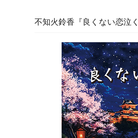
不知火鈴香『良くない恋泣