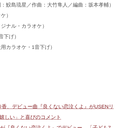
詞：鮫島琉星／作曲：大竹隼人／編曲：坂本孝輔）
オケ）
リジナル・カラオケ）
音下げ）
般用カラオケ・1音下げ）
香、デビュー曲『良くない恋泣くよ』がUSENリ
も嬉しい」と喜びのコメント
香が『良くない恋泣くよ』でデビュー 「子ども7