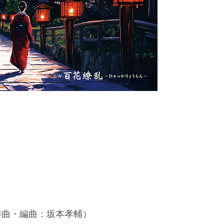
作曲・編曲：坂本孝輔）