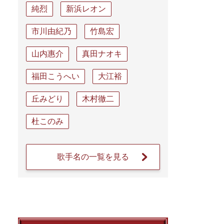
純烈
新浜レオン
市川由紀乃
竹島宏
山内惠介
真田ナオキ
福田こうへい
大江裕
丘みどり
木村徹二
杜このみ
歌手名の一覧を見る