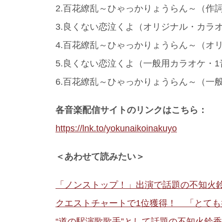
2.百花繚乱～ひゃっかりょうらん～（作
3.良くない恋泣くよ（オリジナル・カラ
4.百花繚乱～ひゃっかりょうらん～（オ
5.良くない恋泣くよ（一般用カラオケ・1
6.百花繚乱～ひゃっかりょうらん～（一
各音楽配信サイトのリンクはこちら：
https://lnk.to/yokunaikoinakuyo
＜あわせて読みたい＞
「ノンストップ！」出演で話題の不知火鈴
クエストチャートで1位獲得！ 「とて
“道の駅演歌歌手”として話題の不知火鈴