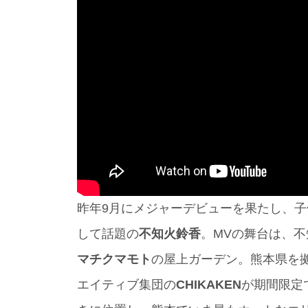
昨年9月にメジャーデビューを果たし、子
して話題の
不知火鈴香
。MVの舞台は、
マチクマモト
の屋上ガーデン。熊本県を
エイティブ集団の
CHIKAKEN
が期間限定