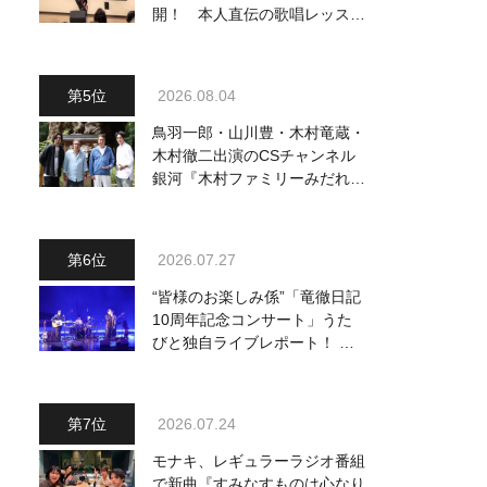
開！ 本人直伝の歌唱レッスン
動画も公開
2026.08.04
鳥羽一郎・山川豊・木村竜蔵・
木村徹二出演のCSチャンネル
銀河『木村ファミリーみだれ旅
～予定調和はキライです～
2』 8月8日（土）放送回の収
録の模様を密着レポート！
2026.07.27
“皆様のお楽しみ係”「竜徹日記
10周年記念コンサート」うた
びと独自ライブレポート！ 即
完でごめん。来春はもっと大き
なホールであいましょう！
2026.07.24
モナキ、レギュラーラジオ番組
で新曲『すみなすものは心なり