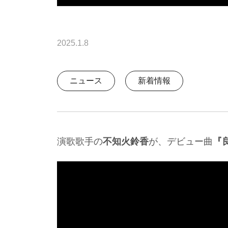
2025.1.8
ニュース
新着情報
演歌歌手の
不知火鈴香
が、デビュー曲
『