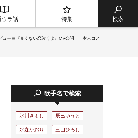
譜ウラ話
特集
検索
デビュー曲『良くない恋泣くよ』MV公開！ 本人コメ
歌手名で検索
氷川きよし
辰巳ゆうと
水森かおり
三山ひろし