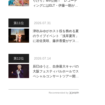
りけり』MV公開！ レコーデ
ィングにはELT・伊藤一朗がリ
ードギターで参加
2026.07.31
津吹みゆがホスト役を務める夏
のライブイベント「浅草夏宵」
に岩佐美咲、藤井香愛がゲスト
出演、浴衣姿で熱唱！ 岩佐美
咲が出演の1日目の模様をお届
け
2026.07.14
辰巳ゆうと、自身最大キャパの
大阪フェスティバルホールでス
ペシャルコンサートツアー開
催！ チケットは完売＆円広志
が応援に、11月17日に同ホー
ルで追加公演が決定
Recommended by