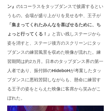
ン』
の1コーラスをタップダンスで披露するとい
うもの。会場が盛り上がりを見せる中、王子が
「集まってくれたみんなを喜ばせるために、ち
ょっと行ってくる！」
と言い残しステージから
姿を消すと、ステージ後方のスクリーンにタッ
プダンスの練習風景を収めた映像が流れた。練
習期間は約2カ月。日本のタップダンス界の第一
人者であり、振付師の
HideboH
が考案したタッ
プダンスに悪戦苦闘しながらも、懸命に練習す
る王子の姿をとらえた映像に客席から笑みがこ
ぼれた。