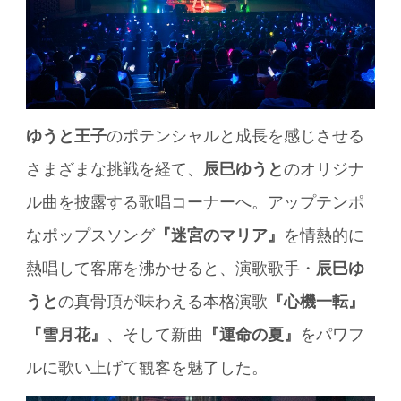
ゆうと王子
のポテンシャルと成長を感じさせる
さまざまな挑戦を経て、
辰巳ゆうと
のオリジナ
ル曲を披露する歌唱コーナーへ。アップテンポ
なポップスソング
『迷宮のマリア』
を情熱的に
熱唱して客席を沸かせると、演歌歌手・
辰巳ゆ
うと
の真骨頂が味わえる本格演歌
『心機一転』
『雪月花』
、そして新曲
『運命の夏』
をパワフ
ルに歌い上げて観客を魅了した。