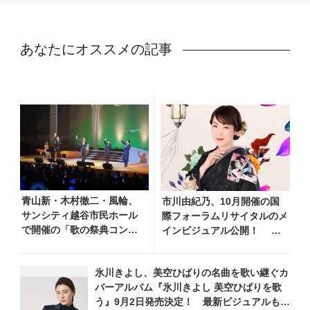
あなたにオススメの記事
青山新・木村徹二・風輪、
市川由紀乃、10月開催の国
サンシティ越谷市民ホール
際フォーラムリサイタルのメ
で開催の「歌の祭典コンサ
インビジュアル公開！ リ
ート～夏の陣～」を独自レ
サイタル開催を記念し、過去
ポート！ オリジナル曲か
のリサイタル映像を期間限定
氷川きよし、美空ひばりの名曲を歌い継ぐカ
ら昭和・平成の名曲まで心
フルサイズ公開
バーアルバム『氷川きよし 美空ひばりを歌
躍るステージを披露
う』9月2日発売決定！ 最新ビジュアルも公