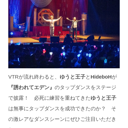
VTRが流れ終わると、
ゆうと王子
と
HideboH
が
『誘われてエデン』
のタップダンスをステージ
で披露！ 必死に練習を重ねてきた
ゆうと王子
は無事にタップダンスを成功できたのか？ そ
の激レアなダンスシーンにぜひご注目いただき