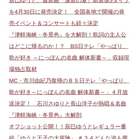
辰巳ゆうと、最新曲『運命の夏』新装盤3タイプ
を4月30日に発売決定！ 全国各地で開催の発
売イベント＆コンサートも続々決定
『津軽海峡・冬景色』を大解剖！歌詞の主人公
はどこに帰るのか！？ BS日テレ「やっぱり、
歌が好き ～にっぽんの名曲 解体新書～」収録現
場独占取材
MC・市川由紀乃復帰のＢＳ日テレ「やっぱり、
歌が好き～にっぽんの名曲 解体新書～」４月放
送決定！ 石川さゆりと長山洋子が熱唱＆名曲
『津軽海峡・冬景色』大解剖
オフショット公開！！辰巳ゆうとレギュラー番
組「ゆうと王子の大冒険」 ＃３４どんな波も華