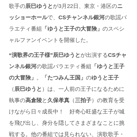
歌手の
辰巳ゆうと
が3月22日、東京・港区の
ニ
ッショーホール
で、
CSチャンネル銀河
の歌謡バ
ラエティ番組
「ゆうと王子の大冒険」
のスペシ
ャルファンイベントを開催した。
“演歌界の王子様”
辰巳ゆうと
が出演する
CSチャ
ンネル銀河
の歌謡バラエティ番組
「ゆうと王子
の大冒険」
。
「たつみん王国」
の
ゆうと王子
（
辰巳ゆうと
）は、一人前の王子になるために
執事の
高倉陵
と
久保孝真
（
三拍子
）の教育を受
けながら日々成長中！ 好奇心旺盛な王子が城
を飛び出し、身分を隠してさまざまなことに挑
戦する。他の番組では見られない、演歌歌手・