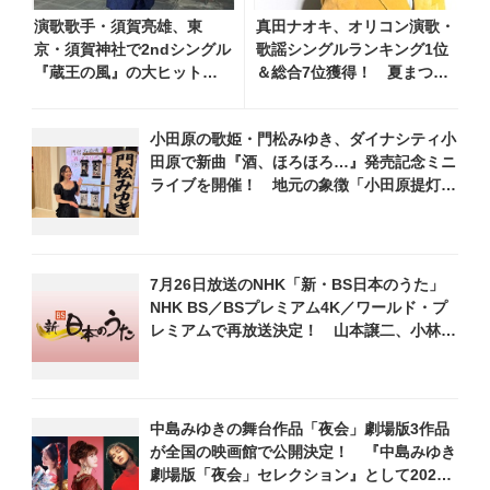
演歌歌手・須賀亮雄、東
真田ナオキ、オリコン演歌・
京・須賀神社で2ndシングル
歌謡シングルランキング1位
『蔵王の風』の大ヒット祈
＆総合7位獲得！ 夏まつり
願！ 本人コメント到着
全国行脚から秋の浅草公会堂
2Daysへ勢い加速
小田原の歌姫・門松みゆき、ダイナシティ小
田原で新曲『酒、ほろほろ…』発売記念ミニ
ライブを開催！ 地元の象徴「小田原提灯」
に彩られた特別ステージで熱唱
7月26日放送のNHK「新・BS日本のうた」
NHK BS／BSプレミアム4K／ワールド・プ
レミアムで再放送決定！ 山本譲二、小林幸
子、長山洋子 他登場、曲目や見どころをお
届け
中島みゆきの舞台作品「夜会」劇場版3作品
が全国の映画館で公開決定！ 『中島みゆき
劇場版「夜会」セレクション』として2026