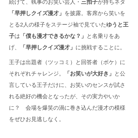
続けて、執事のお笑い芸人・
三拍子
が持ちネタ
「早押しクイズ漫才」
を披露。客席から笑いを
とる2人の様子をステージ袖で見ていた
ゆうと王
子
は
「僕も漫才できるかな？」
と名乗りをあ
げ、
「早押しクイズ漫才」
に挑戦することに。
王子は出題者（ツッコミ）と回答者（ボケ）に
それぞれチャレンジ。
「お笑いが大好き」
と公
言している王子だけに、お笑いのセンスが試さ
れる絶好の機会となったが、その実力やいか
に？ 会場を爆笑の渦に巻き込んだ漫才の模様
をぜひお見逃しなく。