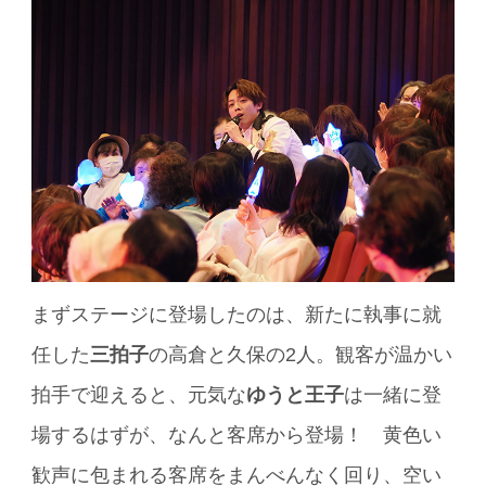
まずステージに登場したのは、新たに執事に就
任した
三拍子
の高倉と久保の2人。観客が温かい
拍手で迎えると、元気な
ゆうと王子
は一緒に登
場するはずが、なんと客席から登場！ 黄色い
歓声に包まれる客席をまんべんなく回り、空い