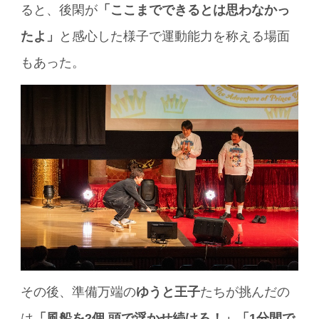
ると、後閑が
「ここまでできるとは思わなかっ
たよ」
と感心した様子で運動能力を称える場面
もあった。
その後、準備万端の
ゆうと王子
たちが挑んだの
は
「風船を2個 頭で浮かせ続けろ！」「1分間で