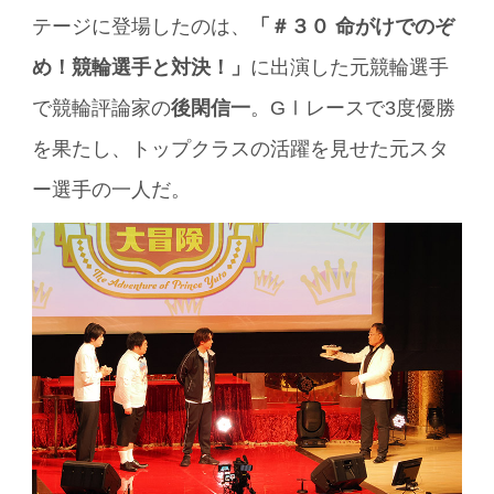
テージに登場したのは、
「＃３０ 命がけでのぞ
め！競輪選手と対決！」
に出演した元競輪選手
で競輪評論家の
後閑信一
。GⅠレースで3度優勝
を果たし、トップクラスの活躍を見せた元スタ
ー選手の一人だ。