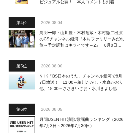
ビジュアル公開！ 本人コメントも到着
2026.08.04
鳥羽一郎・山川豊・木村竜蔵・木村徹二出演
のCSチャンネル銀河『木村ファミリーみだれ
旅～予定調和はキライです～2』 8月8日
（土）放送回の収録の模様を密着レポート！
2026.08.06
NHK「BS日本のうた」チャンネル銀河で8月
7日放送！ 11:00～細川たかし・水森かおり
他、18:00～ささきいさお・氷川きよし他登
場！ 各放送回の出演者・曲目情報
2026.08.05
月間USEN HIT演歌/歌謡曲ランキング（2026
年7月3日～2026年7月30日）