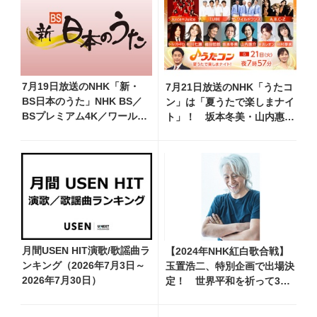
初出場曲を披露へ
7月19日放送のNHK「新・
7月21日放送のNHK「うたコ
BS日本のうた」NHK BS／
ン」は「夏うたで楽しまナイ
BSプレミアム4K／ワール
ト」！ 坂本冬美・山内惠
ド・プレミアムで再放送決
介・新浜レオン・TUBE・織
定！ 市川由紀乃、三山ひ
田哲郎ら豪華出演
ろし、福田こうへい 他登
場、曲目や見どころをお届
け
月間USEN HIT演歌/歌謡曲ラ
【2024年NHK紅白歌合戦】
ンキング（2026年7月3日～
玉置浩二、特別企画で出場決
2026年7月30日）
定！ 世界平和を祈って39
年ぶりに『悲しみにさよな
ら』歌唱へ、本人コメント到