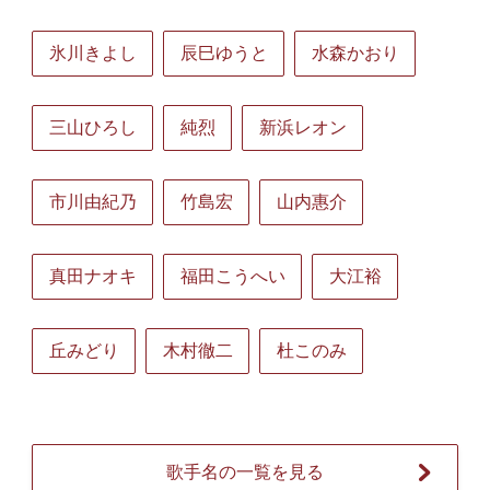
氷川きよし
辰巳ゆうと
水森かおり
三山ひろし
純烈
新浜レオン
市川由紀乃
竹島宏
山内惠介
真田ナオキ
福田こうへい
大江裕
丘みどり
木村徹二
杜このみ
歌手名の一覧を見る