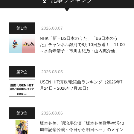
記事ランキング
2026.08.07
NHK「新・BS日本のうた」「BS日本のう
た」チャンネル銀河で8月10日放送！ 11:00
～水前寺清子・市川由紀乃・山内惠介他、
18:00～小椋佳・石川さゆり他登場！ 各放
送回の出演者・曲目情報
2026.08.05
USEN HIT演歌/歌謡曲ランキング（2026年7
月24日～2026年7月30日）
2026.08.06
坂本冬美、明治座公演「坂本冬美歌手生活40
周年記念公演～今日から明日へ～」のメイン