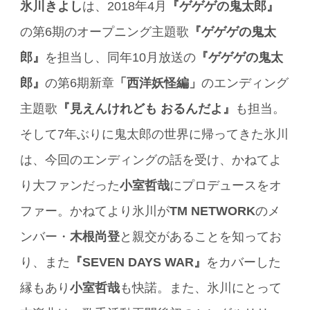
氷川きよし
は、2018年4月
『ゲゲゲの鬼太郎』
の第6期のオープニング主題歌
『ゲゲゲの鬼太
郎』
を担当し、同年10月放送の
『ゲゲゲの鬼太
郎』
の第6期新章
「西洋妖怪編」
のエンディング
主題歌
『見えんけれども おるんだよ』
も担当。
そして7年ぶりに鬼太郎の世界に帰ってきた氷川
は、今回のエンディングの話を受け、かねてよ
り大ファンだった
小室哲哉
にプロデュースをオ
ファー。かねてより氷川が
TM NETWORK
のメ
ンバー・
木根尚登
と親交があることを知ってお
り、また
『SEVEN DAYS WAR』
をカバーした
縁もあり
小室哲哉
も快諾。また、氷川にとって