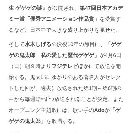
生 ゲゲゲの謎』
が公開され、
第47回日本アカデ
ミー賞「優秀アニメーション作品賞」
を受賞す
るなど、日本中で大きな盛り上がりを見せた。
そして
水木しげる
の没後10年の節目に、
「ゲゲ
ゲの鬼太郎 私の愛した歴代ゲゲゲ」
が4月6日
（日）朝９時より
フジテレビ
ほかにて放送を開
始する。鬼太郎にゆかりのある著名人がセレク
トした回が、過去に放送された第1期～第6期の
中から毎週1話ずつ放送されることが決定、また
オープニング主題歌には、歌い手の
Ado
が
「ゲ
ゲゲの鬼太郎」
を歌唱する。