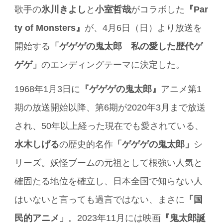
歌手の
氷川きよし
と
小室哲哉
がコラボした
『Par
ty of Monsters』
が、4月6日（日）より放送を
開始する
「ゲゲゲの鬼太郎 私の愛した歴代ゲ
ゲゲ」
のエンディングテーマに決定した。
1968年1月3日に
『ゲゲゲの鬼太郎』
アニメ第1
期の放送開始以降、第6期が2020年3月まで放送
され、50年以上経った現在でも愛されている、
水木しげる
の歴史的名作
「ゲゲゲの鬼太郎」
シ
リーズ。妖怪ブームの元祖として根強い人気と
確固たる地位を確立し、日本全国で知らない人
はいないと言っても過言ではない、まさに
「国
民的アニメ」
。2023年11月には映画
『鬼太郎誕