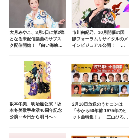
大月みやこ、3月5日に第2弾
市川由紀乃、10月開催の国
となる未配信楽曲のサブス
際フォーラムリサイタルのメ
ク配信開始！ 『白い海峡』
インビジュアル公開！ リ
を含む335曲が解禁
サイタル開催を記念し、過去
のリサイタル映像を期間限定
フルサイズ公開
坂本冬美、明治座公演「坂
2月18日放送のうたコンは
本冬美歌手生活40周年記念
「今から50年前 1975年のヒ
公演～今日から明日へ～」
ット曲特集！」 三山ひろし
のメインビジュアル公
がかまやつひろしの『我が良
開！ 本人コメントも到着
き友よ』を歌唱＆岩崎宏美と
細川たかしが1975年の紅白