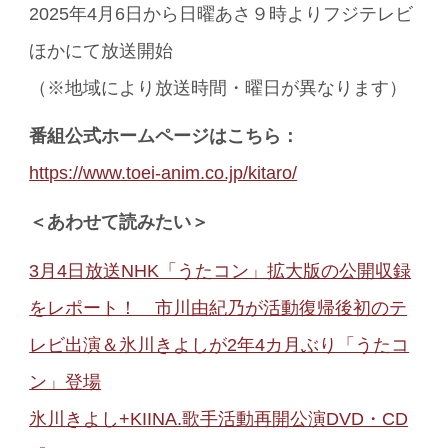
2025年4月6日から日曜あさ９時よりフジテレビ
ほかにて放送開始
（※地域により放送時間・曜日が異なります）
番組公式ホームページはこちら：
https://www.toei-anim.co.jp/kitaro/
＜あわせて読みたい＞
3月4日放送NHK「うたコン」拡大版の公開収録
をレポート！ 市川由紀乃が活動復帰後初のテ
レビ出演＆氷川きよしが2年4カ月ぶり「うたコ
ン」登場
氷川きよし+KIINA.歌手活動再開公演DVD・CD