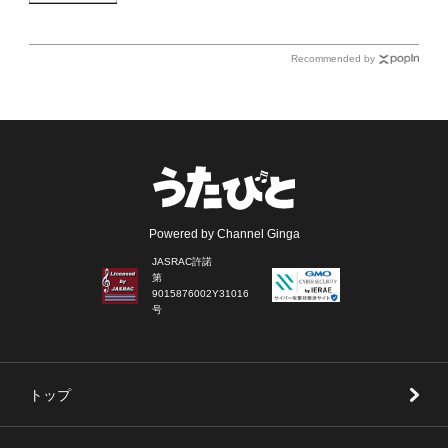
Recommended by
Powered by Channel Ginga
JASRAC許諾
第
9015876002Y31016
号
トップ