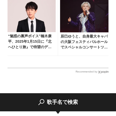
着
“魅惑の裏声ボイス”楠木康
辰巳ゆうと、自身最大キャパ
平、2025年1月15日に『北
の大阪フェスティバルホール
へひとり旅』で待望のデビ
でスペシャルコンサートツア
ュー決定！ 本人コメント
ー開催！ チケットは完売＆
到着
円広志が応援に、11月17日
に同ホールで追加公演が決定
Recommended by
歌手名で検索