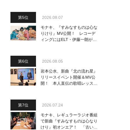
2026.08.07
モナキ、『すみなすものは心な
りけり』MV公開！ レコーデ
ィングにはELT・伊藤一朗がリ
ードギターで参加
2026.08.05
岩本公水、新曲『北の流れ星』
リリースイベント開催＆MV公
開！ 本人直伝の歌唱レッスン
動画も公開
2026.07.24
モナキ、レギュラーラジオ番組
で新曲『すみなすものは心なり
けり』初オンエア！ 「古い言