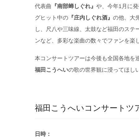
代表曲
『南部蝉しぐれ』
や、今年1月に
グヒット中の
『庄内しぐれ酒』
の他、大
し、尺八や三味線、太鼓など福田のステ
ンなど、多彩な楽曲の数々でファンを楽
本コンサートツアーは今後も全国各地を
福田こうへい
の歌の世界観に浸ってほし
福田こうへいコンサートツアー
日時：