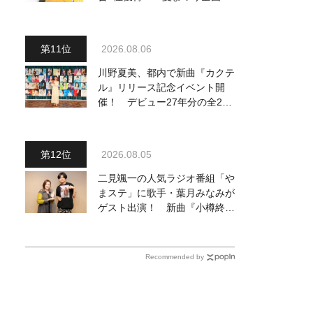
脚から秋の浅草公会堂2Daysへ
勢い加速
2026.08.06
川野夏美、都内で新曲『カクテ
ル』リリース記念イベント開
催！ デビュー27年分の全280
曲を一挙配信解禁
2026.08.05
二見颯一の人気ラジオ番組「や
まステ」に歌手・葉月みなみが
ゲスト出演！ 新曲『小樽終着
駅』をPR
Recommended by