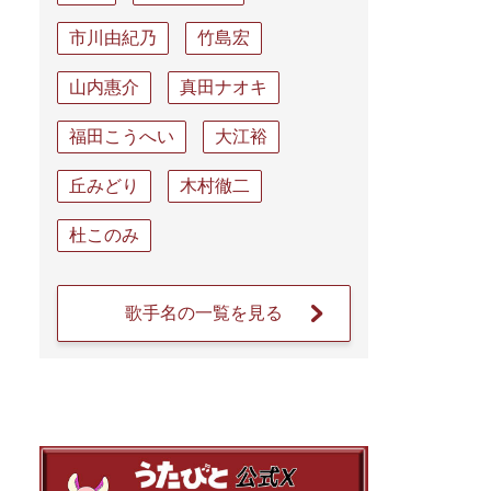
市川由紀乃
竹島宏
山内惠介
真田ナオキ
福田こうへい
大江裕
丘みどり
木村徹二
杜このみ
歌手名の一覧を見る