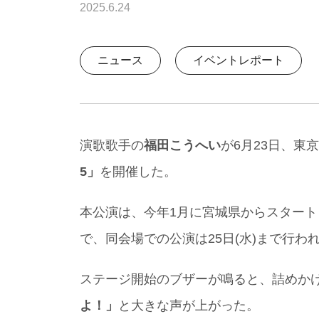
2025.6.24
ニュース
イベントレポート
演歌歌手の
福田こうへい
が6月23日、東
5」
を開催した。
本公演は、今年1月に宮城県からスター
で、同会場での公演は25日(水)まで行わ
ステージ開始のブザーが鳴ると、詰めか
よ！」
と大きな声が上がった。