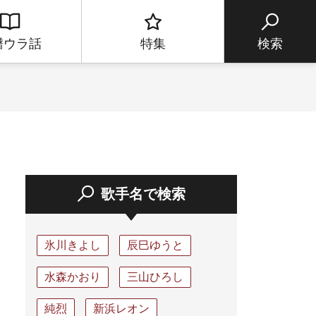
譜ウラ話
特集
検索
歌手名で検索
氷川きよし
辰巳ゆうと
水森かおり
三山ひろし
純烈
新浜レオン