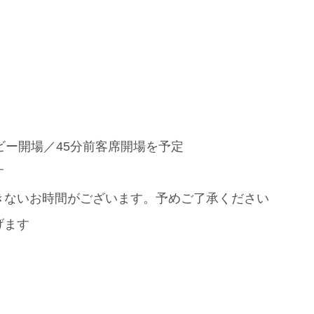
ビー開場／45分前客席開場を予定
す
きないお時間がございます。予めご了承ください
げます