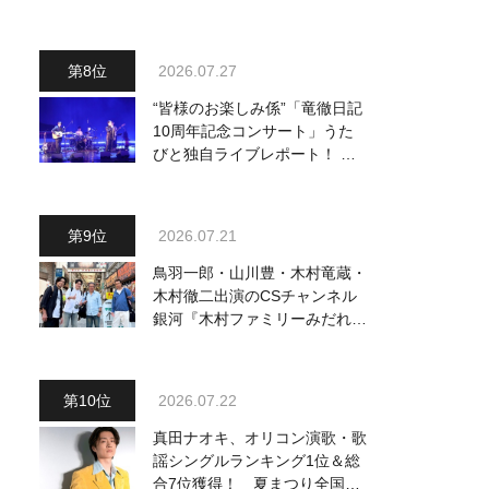
葉と新しい言葉の融合で、今ま
でにない面白さのある一曲」
2026.07.27
“皆様のお楽しみ係”「竜徹日記
10周年記念コンサート」うた
びと独自ライブレポート！ 即
完でごめん。来春はもっと大き
なホールであいましょう！
2026.07.21
鳥羽一郎・山川豊・木村竜蔵・
木村徹二出演のCSチャンネル
銀河『木村ファミリーみだれ旅
～予定調和はキライです～
２』 7月25日（土）放送回の
収録の模様を密着レポート！
2026.07.22
真田ナオキ、オリコン演歌・歌
謡シングルランキング1位＆総
合7位獲得！ 夏まつり全国行