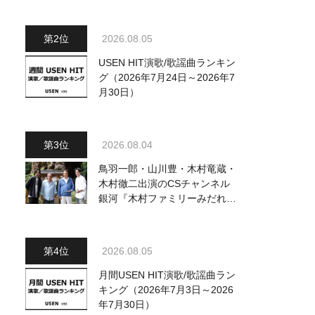
ジュアル公開！ 本人コメント
も到着
2026.08.05
USEN HIT演歌/歌謡曲ランキン
グ（2026年7月24日～2026年7
月30日）
2026.08.04
鳥羽一郎・山川豊・木村竜蔵・
木村徹二出演のCSチャンネル
銀河『木村ファミリーみだれ旅
～予定調和はキライです～
2』 8月8日（土）放送回の収
録の模様を密着レポート！
2026.08.05
月間USEN HIT演歌/歌謡曲ラン
キング（2026年7月3日～2026
年7月30日）