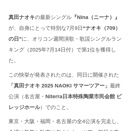
真田ナオキ
の最新シングル
『Nina（ニーナ）』
が、自身にとって特別な7月9日
“ナオキ（709）
の日”
に、オリコン週間演歌・歌謡シングルラン
キング（2025年7月14日付）で第1位を獲得し
た。
この快挙が発表されたのは、同日に開催された
「真田ナオキ 2025 NAOKI サマーツアー」
最終
公演（名古屋・
Niterra日本特殊陶業市民会館 ビ
レッジホール
）でのこと。
東京・大阪・福岡・名古屋の全4公演を完走し、