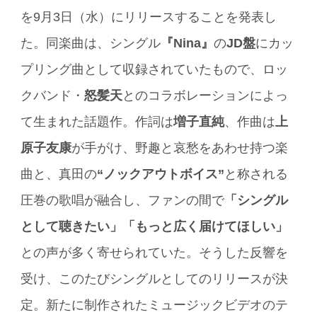
を9月3日（水）にリリースすることを発表し
た。同楽曲は、シングル
『Nina』
の
JD盤
にカッ
プリング曲として収録されていたもので、ロッ
クバンド・
怒髪天
とのコラボレーションによっ
て生まれた話題作。作詞は
増子直純
、作曲は
上
原子友康
が手がけ、野趣と哀愁をあわせ持つ楽
曲と、真田の
“ノックアウトボイス”
と称される
圧巻の歌唱が融合し、ファンの間で
「シングル
として聴きたい」「もっと広く届けてほしい」
との声が多く寄せられていた。そうした反響を
受け、このたびシングルとしてのリリースが決
定。新たに制作されたミュージックビデオのテ