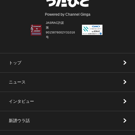
Powered by Channel Ginga
JASRAC許諾
第
9015876002Y31016
号
トップ
ニュース
インタビュー
新譜ウラ話