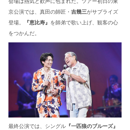
会場は熱気と歓声に包まれた。ツアー初日の東
京公演では、真田の師匠・
吉幾三
がサプライズ
登場。
『恵比寿』
を師弟で歌い上げ、観客の心
をつかんだ。
最終公演では、シングル
『一匹狼のブルーズ』