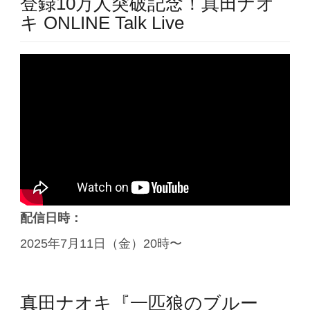
登録10万人突破記念！真田ナオ
キ ONLINE Talk Live
配信日時：
2025年7月11日（金）20時〜
真田ナオキ『一匹狼のブルー