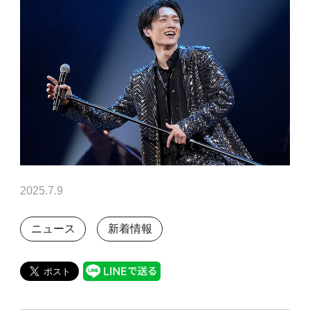
2025.7.9
ニュース
新着情報