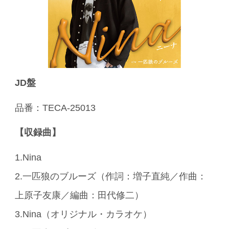
JD盤
品番：TECA-25013
【収録曲】
1.Nina
2.一匹狼のブルーズ（作詞：増子直純／作曲：
上原子友康／編曲：田代修二）
3.Nina（オリジナル・カラオケ）