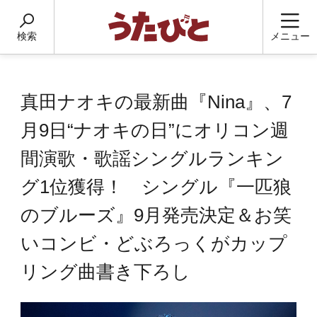
検索
メニュー
真田ナオキの最新曲『Nina』、7
月9日“ナオキの日”にオリコン週
間演歌・歌謡シングルランキン
グ1位獲得！ シングル『一匹狼
のブルーズ』9月発売決定＆お笑
いコンビ・どぶろっくがカップ
リング曲書き下ろし