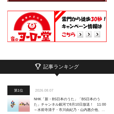
記事ランキング
2026.08.07
NHK「新・BS日本のうた」「BS日本のう
た」チャンネル銀河で8月10日放送！ 11:00
～水前寺清子・市川由紀乃・山内惠介他、