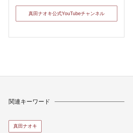
真田ナオキ公式YouTubeチャンネル
関連キーワード
真田ナオキ