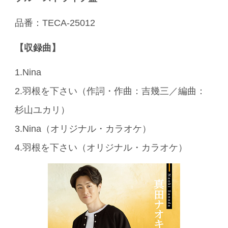
品番：TECA-25012
【収録曲】
1.Nina
2.羽根を下さい（作詞・作曲：吉幾三／編曲：
杉山ユカリ）
3.Nina（オリジナル・カラオケ）
4.羽根を下さい（オリジナル・カラオケ）