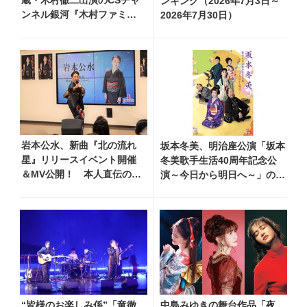
蔵・木村徹二出演のCSチャ
ンキング（2026年7月3日～
ンネル銀河『木村ファミリ
2026年7月30日）
ーみだれ旅～予定調和はキ
ライです～２』 7月25日
（土）放送回の収録の模様
を密着レポート！
岩本公水、新曲『北の流れ
坂本冬美、明治座公演「坂本
星』リリースイベント開催
冬美歌手生活40周年記念公
＆MV公開！ 本人直伝の歌
演～今日から明日へ～」のメ
唱レッスン動画も公開
インビジュアル公開！ 本人
コメントも到着
“皆様のお楽しみ係”「竜徹
中島みゆきの舞台作品「夜