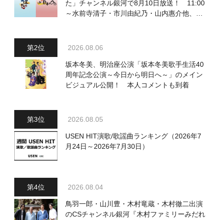
た」チャンネル銀河で8月10日放送！ 11:00
～水前寺清子・市川由紀乃・山内惠介他、
18:00～小椋佳・石川さゆり他登場！ 各放
送回の出演者・曲目情報
2026.08.06
坂本冬美、明治座公演「坂本冬美歌手生活40
周年記念公演～今日から明日へ～」のメイン
ビジュアル公開！ 本人コメントも到着
2026.08.05
USEN HIT演歌/歌謡曲ランキング（2026年7
月24日～2026年7月30日）
2026.08.04
鳥羽一郎・山川豊・木村竜蔵・木村徹二出演
のCSチャンネル銀河『木村ファミリーみだれ