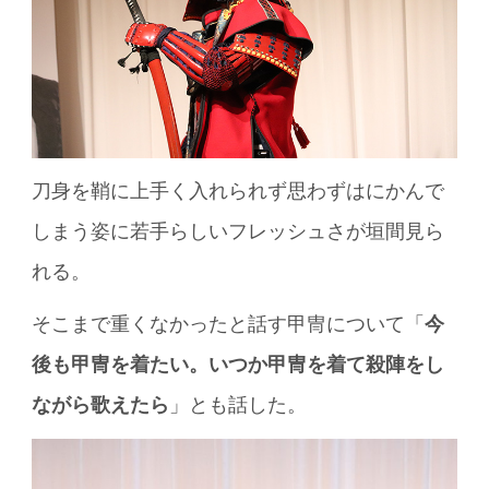
刀身を鞘に上手く入れられず思わずはにかんで
しまう姿に若手らしいフレッシュさが垣間見ら
れる。
そこまで重くなかったと話す甲冑について「
今
後も甲冑を着たい。いつか甲冑を着て殺陣をし
ながら歌えたら
」とも話した。