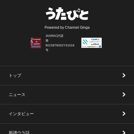
Powered by Channel Ginga
JASRAC許諾
第
9015876002Y31016
号
トップ
ニュース
インタビュー
新譜ウラ話