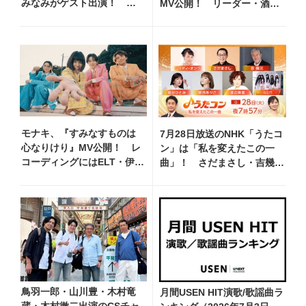
みなみがゲスト出演！ 新
MV公開！ リーダー・酒井
曲『小樽終着駅』をPR
一圭のコメント到着
モナキ、『すみなすものは
7月28日放送のNHK「うたコ
心なりけり』MV公開！ レ
ン」は「私を変えたこの一
コーディングにはELT・伊藤
曲」！ さだまさし・吉幾
一朗がリードギターで参加
三・ジュディ・オングら出演
鳥羽一郎・山川豊・木村竜
月間USEN HIT演歌/歌謡曲ラ