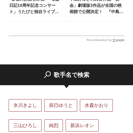
日記10周年記念コンサー
会」劇場版3作品が全国の映
ト」うたびと独自ライブレ
画館で公開決定！ 『中島み
ポート！ 即完でごめん。来
ゆき 劇場版「夜会」セレク
春はもっと大きなホールで
ション』として2026年12月
あいましょう！
より上映
Recommended by
歌手名で検索
氷川きよし
辰巳ゆうと
水森かおり
三山ひろし
純烈
新浜レオン