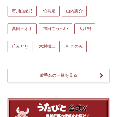
市川由紀乃
竹島宏
山内惠介
真田ナオキ
福田こうへい
大江裕
丘みどり
木村徹二
杜このみ
歌手名の一覧を見る