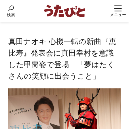
検索
メニュー
真田ナオキ 心機一転の新曲『恵
比寿』発表会に真田幸村を意識
した甲冑姿で登場 「夢はたく
さんの笑顔に出会うこと」