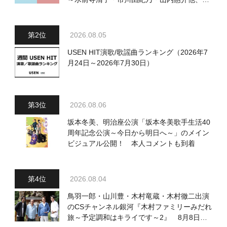
18:00～小椋佳・石川さゆり他登場！ 各放
送回の出演者・曲目情報
2026.08.05
USEN HIT演歌/歌謡曲ランキング（2026年7
月24日～2026年7月30日）
2026.08.06
坂本冬美、明治座公演「坂本冬美歌手生活40
周年記念公演～今日から明日へ～」のメイン
ビジュアル公開！ 本人コメントも到着
2026.08.04
鳥羽一郎・山川豊・木村竜蔵・木村徹二出演
のCSチャンネル銀河『木村ファミリーみだれ
旅～予定調和はキライです～2』 8月8日