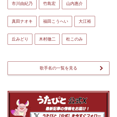
市川由紀乃
竹島宏
山内惠介
真田ナオキ
福田こうへい
大江裕
丘みどり
木村徹二
杜このみ
歌手名の一覧を見る