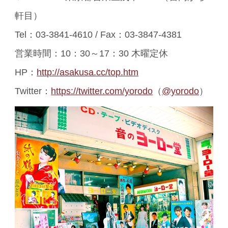
軒目）
Tel：03-3841-4610 / Fax：03-3847-4381
営業時間：10：30～17：30 木曜定休
HP：
http://asakusa.cc/top.htm
Twitter：
https://twitter.com/yorodo
（
@yorodo
）