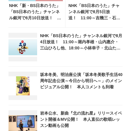
NHK「新・BS日本のうた」
NHK「BS日本のうた」チャ
「BS日本のうた」チャンネ
ンネル銀河で8月5日放
ル銀河で8月10日放送！
送！ 11:00～吉幾三・石原
11:00～水前寺清子・市川由
詢子・岩本公水他、18:00～
紀乃・山内惠介他、18:00～
天童よしみ・坂本冬美他登
NHK「BS日本のうた」チャンネル銀河で8月
小椋佳・石川さゆり他登
場！ 各放送回の出演者・曲
4日放送！ 11:00～堀内孝雄・山内惠介・
場！ 各放送回の出演者・
目情報
三山ひろし他、18:00～小林幸子・北山たけ
曲目情報
し・松原健之他登場！ 各放送回の出演者・
曲目情報
坂本冬美、明治座公演「坂本冬美歌手生活40
周年記念公演～今日から明日へ～」のメイン
ビジュアル公開！ 本人コメントも到着
岩本公水、新曲『北の流れ星』リリースイベ
ント開催＆MV公開！ 本人直伝の歌唱レッ
スン動画も公開