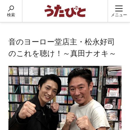
検索
メニュー
音のヨーロー堂店主・松永好司
のこれを聴け！～真田ナオキ～