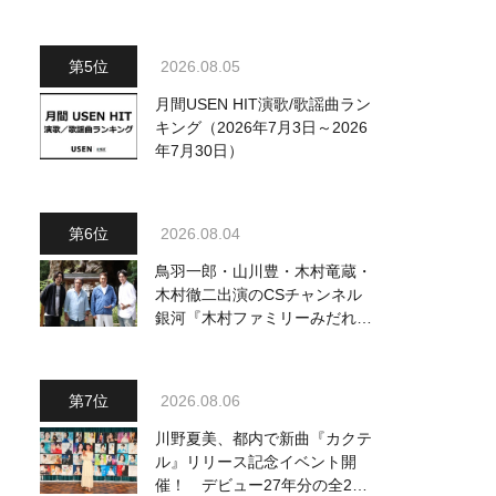
駅』をPR
2026.08.05
月間USEN HIT演歌/歌謡曲ラン
キング（2026年7月3日～2026
年7月30日）
2026.08.04
鳥羽一郎・山川豊・木村竜蔵・
木村徹二出演のCSチャンネル
銀河『木村ファミリーみだれ旅
～予定調和はキライです～
2』 8月8日（土）放送回の収
録の模様を密着レポート！
2026.08.06
川野夏美、都内で新曲『カクテ
ル』リリース記念イベント開
催！ デビュー27年分の全280