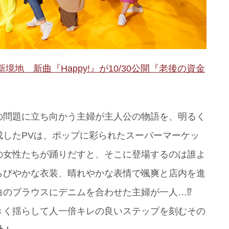
境地 新曲『Happy!』が10/30公開『老後の資金
の問題に立ち向かう主婦が主人公の物語を、明るく
したPVは、ポップに彩られたスーパーマーケッ
中の女性たちが踊りだすと、そこに登場するのは誰よ
らびやかな衣装、晴れやかな表情で颯爽と店内を進
のブラウスにデニムを合わせた主婦が一人…⁉︎
大きく揺らして人一倍キレの良いステップを刻むその