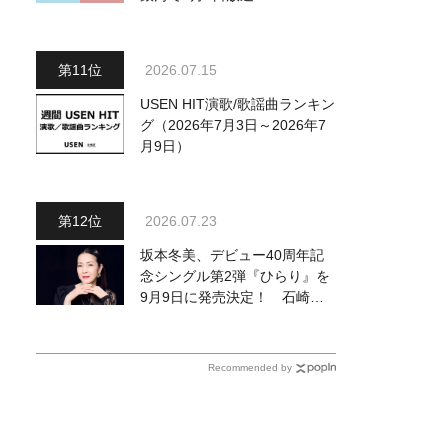
八代亜紀・天童よしみ・細川た
かし・長山洋子他、18:00～鳥
羽一郎・氷川きよし他登場！
2026.07.15
各放送回の出演者・曲目情報
USEN HIT演歌/歌謡曲ランキン
グ（2026年7月3日～2026年7
月9日）
2026.07.23
坂本冬美、デビュー40周年記
念シングル第2弾『ひらり』を
9月9日に発売決定！ 石崎ひ
ゅーいが書き下ろし
Recommended by