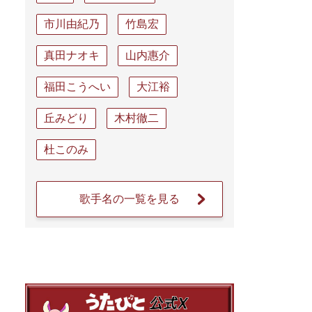
市川由紀乃
竹島宏
真田ナオキ
山内惠介
福田こうへい
大江裕
丘みどり
木村徹二
杜このみ
歌手名の一覧を見る