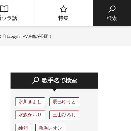
譜ウラ話
特集
検索
appy!』PV映像が公開！
歌手名で検索
氷川きよし
辰巳ゆうと
水森かおり
三山ひろし
純烈
新浜レオン