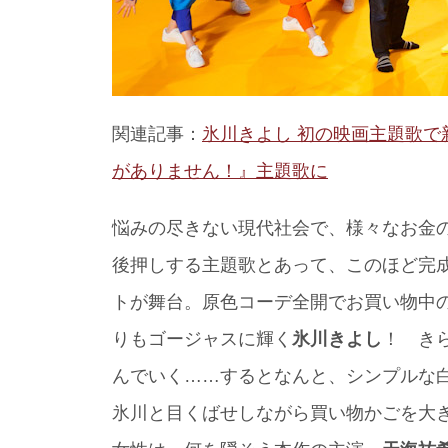
関連記事：
氷川きよし 初の映画主題歌で新
がありません！』主題歌に
悩みの尽きない現代社会で、様々なお金
後押しする主題歌とあって、このほど完成
トが舞台。原色コーデ全開でお買い物
りもゴージャスに輝く
氷川きよし
！ き
んでいく……するとなんと、シンプルな白
氷川と目くばせしながら買い物かごを