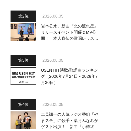
ジュアル公開！ 本人コメント
も到着
2026.08.05
岩本公水、新曲『北の流れ星』
リリースイベント開催＆MV公
開！ 本人直伝の歌唱レッスン
動画も公開
2026.08.05
USEN HIT演歌/歌謡曲ランキン
グ（2026年7月24日～2026年7
月30日）
2026.08.05
二見颯一の人気ラジオ番組「や
まステ」に歌手・葉月みなみが
ゲスト出演！ 新曲『小樽終着