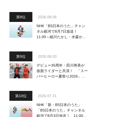
曲を一挙配信解禁
2026.08.06
NHK「BS日本のうた」チャン
ネル銀河で8月7日放送！
11:00～細川たかし・水森かお
り他、18:00～ささきいさお・
氷川きよし他登場！ 各放送回
の出演者・曲目情報
2026.08.03
デビュー35周年・田川寿美が
仮面ライダーと共演！ 「スー
パーヒーロー夏祭り2026」で
『仮面ライダー音頭』を披露し
「最高です！ 全国の盆踊りに
呼んでください！」
2026.07.31
NHK「新・BS日本のうた」
「BS日本のうた」チャンネル
銀河で8月3日放送！ 11:00～