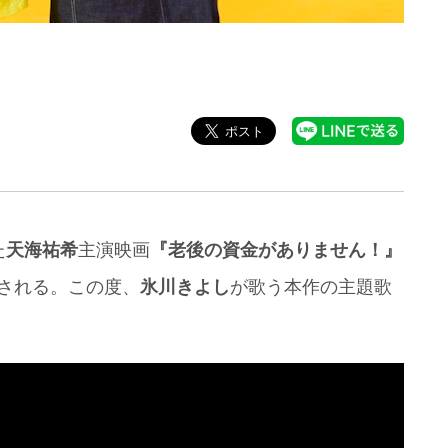
た
天海祐希
主演映画
『老後の資金がありません！』
公開される。この度、
氷川きよし
が歌う本作の主題歌