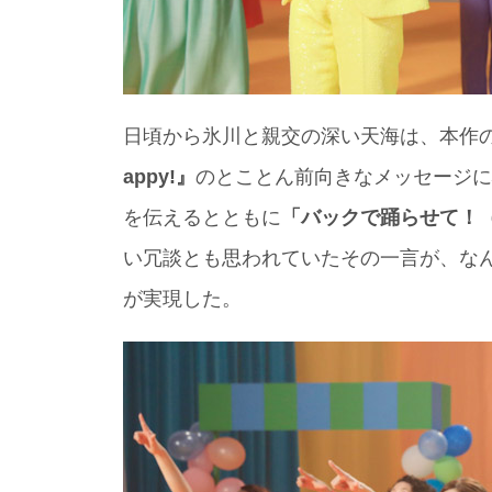
日頃から氷川と親交の深い天海は、本作の
appy!』
のとことん前向きなメッセージ
を伝えるとともに
「バックで踊らせて！
い冗談とも思われていたその一言が、な
が実現した。