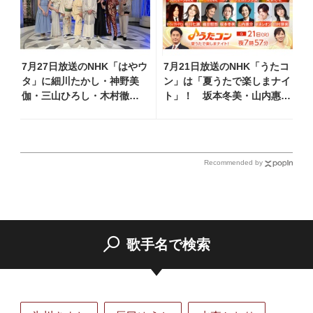
7月27日放送のNHK「はやウ
7月21日放送のNHK「うたコ
タ」に細川たかし・神野美
ン」は「夏うたで楽しまナイ
伽・三山ひろし・木村徹
ト」！ 坂本冬美・山内惠
二・門松みゆきら出演決定
介・新浜レオン・TUBE・織
田哲郎ら豪華出演
Recommended by
歌手名で検索