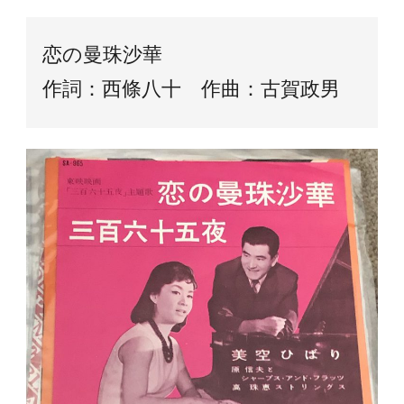
恋の曼珠沙華
作詞：西條八十 作曲：古賀政男