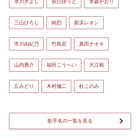
氷川きよし
辰巳ゆうと
水森かおり
三山ひろし
純烈
新浜レオン
市川由紀乃
竹島宏
真田ナオキ
山内惠介
福田こうへい
大江裕
丘みどり
木村徹二
杜このみ
歌手名の一覧を見る