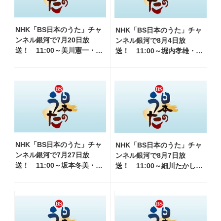
NHK「BS日本のうた」チャ
NHK「BS日本のうた」チャ
ンネル銀河で7月20日放
ンネル銀河で8月4日放
送！ 11:00～美川憲一・和
送！ 11:00～堀内孝雄・山
田アキ子他、18:00～橋幸
内惠介・三山ひろし他、
夫・八代亜紀他登場！ 各
18:00～小林幸子・北山たけ
放送回の出演者・曲目情報
し・松原健之他登場！ 各放
送回の出演者・曲目情報
NHK「BS日本のうた」チャ
NHK「BS日本のうた」チャ
ンネル銀河で7月27日放
ンネル銀河で8月7日放
送！ 11:00～坂本冬美・水
送！ 11:00～細川たかし・
森かおり他、18:00～細川た
水森かおり他、18:00～ささ
かし・大江裕他登場！ 各
きいさお・氷川きよし他登
放送回の出演者・曲目情報
場！ 各放送回の出演者・曲
目情報