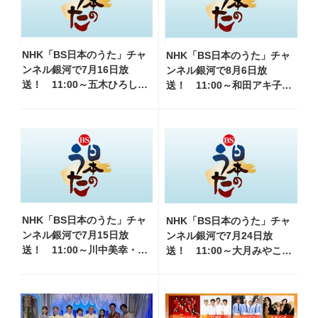
NHK「BS日本のうた」チャ
NHK「BS日本のうた」チャ
ンネル銀河で7月16日放
ンネル銀河で8月6日放
送！ 11:00～五木ひろし・
送！ 11:00～和田アキ子・
北山たけし・三山ひろし
前川清他、18:00～橋幸夫・
他、18:00～倍賞千恵子・岩
松平健他登場！ 各放送回の
崎宏美他登場！ 各放送回
出演者・曲目情報
の出演者・曲目情報
NHK「BS日本のうた」チャ
NHK「BS日本のうた」チャ
ンネル銀河で7月15日放
ンネル銀河で7月24日放
送！ 11:00～川中美幸・田
送！ 11:00～大月みやこ・
川寿美他、18:00～布施明・
大川栄策他、18:00～加藤登
石原詢子・ジェロ他登
紀子・石川さゆり他登場！
場！ 各放送回の出演者・
各放送回の出演者・曲目情報
曲目情報