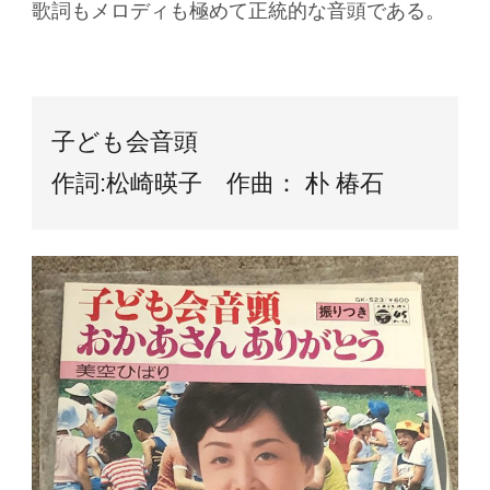
歌詞もメロディも極めて正統的な音頭である。
子ども会音頭
作詞:松崎暎子 作曲： 朴 椿石