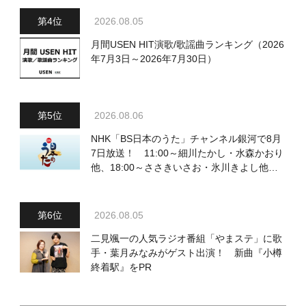
2026.08.05
月間USEN HIT演歌/歌謡曲ランキング（2026
年7月3日～2026年7月30日）
2026.08.06
NHK「BS日本のうた」チャンネル銀河で8月
7日放送！ 11:00～細川たかし・水森かおり
他、18:00～ささきいさお・氷川きよし他登
場！ 各放送回の出演者・曲目情報
2026.08.05
二見颯一の人気ラジオ番組「やまステ」に歌
手・葉月みなみがゲスト出演！ 新曲『小樽
終着駅』をPR