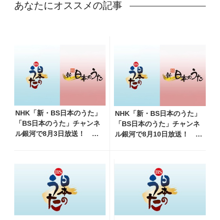
あなたにオススメの記事
NHK「新・BS日本のうた」
NHK「新・BS日本のうた」
「BS日本のうた」チャンネ
「BS日本のうた」チャンネ
ル銀河で8月3日放送！
ル銀河で8月10日放送！
11:00～八代亜紀・天童よし
11:00～水前寺清子・市川由
み・細川たかし・長山洋子
紀乃・山内惠介他、18:00～
他、18:00～鳥羽一郎・氷川
小椋佳・石川さゆり他登
きよし他登場！ 各放送回
場！ 各放送回の出演者・曲
の出演者・曲目情報
目情報