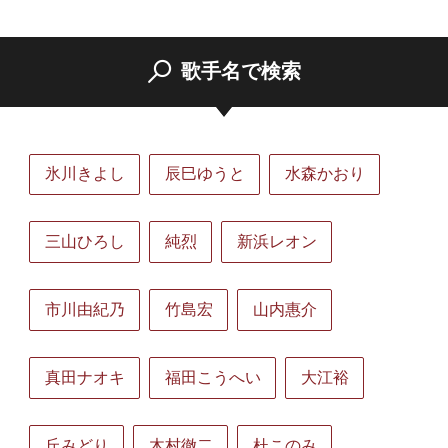
歌手名で検索
氷川きよし
辰巳ゆうと
水森かおり
三山ひろし
純烈
新浜レオン
市川由紀乃
竹島宏
山内惠介
真田ナオキ
福田こうへい
大江裕
丘みどり
木村徹二
杜このみ