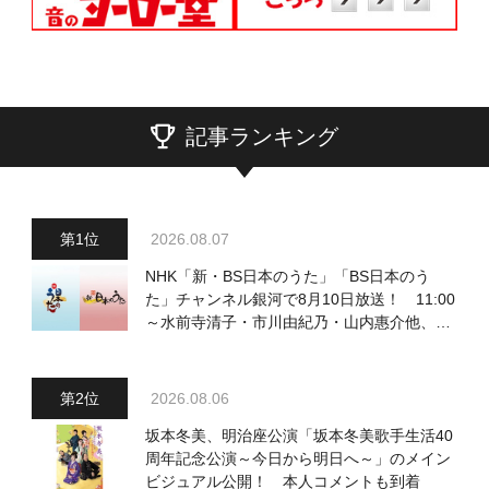
記事ランキング
2026.08.07
NHK「新・BS日本のうた」「BS日本のう
た」チャンネル銀河で8月10日放送！ 11:00
～水前寺清子・市川由紀乃・山内惠介他、
18:00～小椋佳・石川さゆり他登場！ 各放
送回の出演者・曲目情報
2026.08.06
坂本冬美、明治座公演「坂本冬美歌手生活40
周年記念公演～今日から明日へ～」のメイン
ビジュアル公開！ 本人コメントも到着