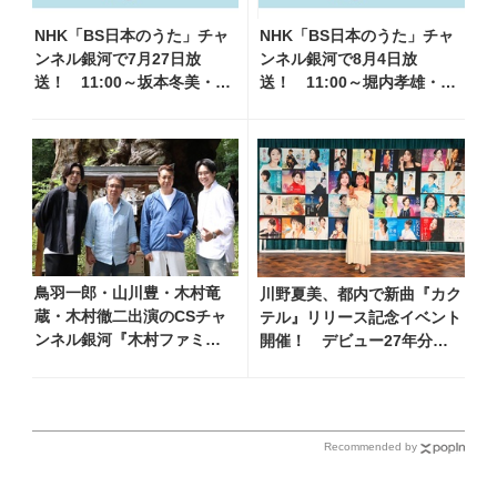
NHK「BS日本のうた」チャ
NHK「BS日本のうた」チャ
ンネル銀河で7月27日放
ンネル銀河で8月4日放
送！ 11:00～坂本冬美・水
送！ 11:00～堀内孝雄・山
森かおり他、18:00～細川た
内惠介・三山ひろし他、
かし・大江裕他登場！ 各
18:00～小林幸子・北山たけ
放送回の出演者・曲目情報
し・松原健之他登場！ 各放
送回の出演者・曲目情報
鳥羽一郎・山川豊・木村竜
川野夏美、都内で新曲『カク
蔵・木村徹二出演のCSチャ
テル』リリース記念イベント
ンネル銀河『木村ファミリ
開催！ デビュー27年分の
ーみだれ旅～予定調和はキ
全280曲を一挙配信解禁
ライです～2』 8月8日
（土）放送回の収録の模様
を密着レポート！
Recommended by