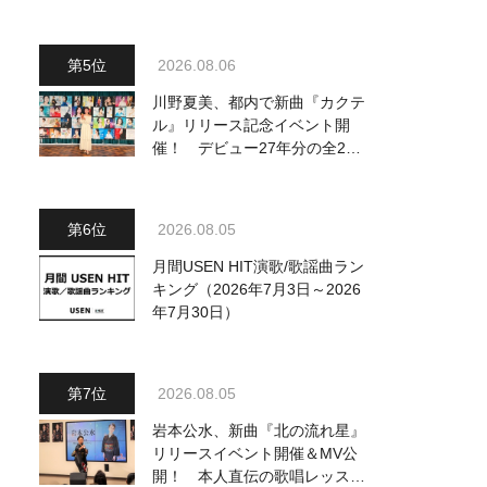
～予定調和はキライです～
2』 8月8日（土）放送回の収
録の模様を密着レポート！
2026.08.06
川野夏美、都内で新曲『カクテ
ル』リリース記念イベント開
催！ デビュー27年分の全280
曲を一挙配信解禁
2026.08.05
月間USEN HIT演歌/歌謡曲ラン
キング（2026年7月3日～2026
年7月30日）
2026.08.05
岩本公水、新曲『北の流れ星』
リリースイベント開催＆MV公
開！ 本人直伝の歌唱レッスン