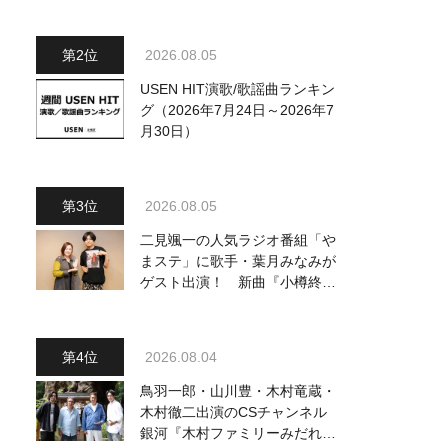
ジュアル公開！ 本人コメント
も到着
2026.08.05
USEN HIT演歌/歌謡曲ランキン
グ（2026年7月24日～2026年7
月30日）
2026.08.05
二見颯一の人気ラジオ番組「や
まステ」に歌手・葉月みなみが
ゲスト出演！ 新曲『小樽終着
駅』をPR
2026.08.04
鳥羽一郎・山川豊・木村竜蔵・
木村徹二出演のCSチャンネル
銀河『木村ファミリーみだれ旅