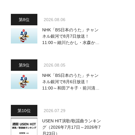
動画も公開
2026.08.06
NHK「BS日本のうた」チャン
ネル銀河で8月7日放送！
11:00～細川たかし・水森かお
り他、18:00～ささきいさお・
氷川きよし他登場！ 各放送回
の出演者・曲目情報
2026.08.05
NHK「BS日本のうた」チャン
ネル銀河で8月6日放送！
11:00～和田アキ子・前川清
他、18:00～橋幸夫・松平健他
登場！ 各放送回の出演者・曲
目情報
2026.07.29
USEN HIT演歌/歌謡曲ランキン
グ（2026年7月17日～2026年7
月23日）