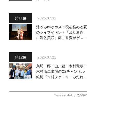
2026.07.31
津吹みゆがホスト役を務める夏
のライブイベント「浅草夏宵」
に岩佐美咲、藤井香愛がゲスト
出演、浴衣姿で熱唱！ 岩佐美
咲が出演の1日目の模様をお届
け
2026.07.21
鳥羽一郎・山川豊・木村竜蔵・
木村徹二出演のCSチャンネル
銀河『木村ファミリーみだれ旅
～予定調和はキライです～
２』 7月25日（土）放送回の
収録の模様を密着レポート！
Recommended by