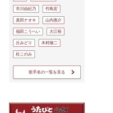
市川由紀乃
竹島宏
真田ナオキ
山内惠介
福田こうへい
大江裕
丘みどり
木村徹二
杜このみ
歌手名の一覧を見る