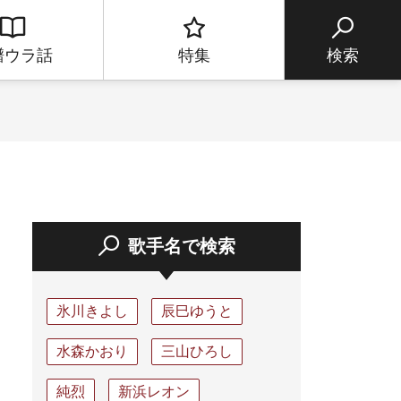
譜ウラ話
特集
検索
歌手名で検索
氷川きよし
辰巳ゆうと
水森かおり
三山ひろし
純烈
新浜レオン