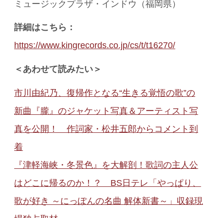
ミュージックプラザ・インドウ（福岡県）
詳細はこちら：
https://www.kingrecords.co.jp/cs/t/t16270/
＜あわせて読みたい＞
市川由紀乃、復帰作となる“生きる覚悟の歌”の
新曲『朧』のジャケット写真＆アーティスト写
真を公開！ 作詞家・松井五郎からコメント到
着
『津軽海峡・冬景色』を大解剖！歌詞の主人公
はどこに帰るのか！？ BS日テレ「やっぱり、
歌が好き ～にっぽんの名曲 解体新書～」収録現