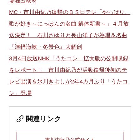
場独占取材
MC・市川由紀乃復帰のＢＳ日テレ「やっぱり、
歌が好き～にっぽんの名曲 解体新書～」４月放
送決定！ 石川さゆりと長山洋子が熱唱＆名曲
『津軽海峡・冬景色』大解剖
3月4日放送NHK「うたコン」拡大版の公開収録
をレポート！ 市川由紀乃が活動復帰後初のテ
レビ出演＆氷川きよしが2年4カ月ぶり「うたコ
ン」登場
関連リンク
市川由紀乃公式サイト