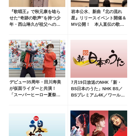
『歌唱王』で秋元康を唸ら
岩本公水、新曲『北の流れ
せた“奇跡の歌声”を持つ少
星』リリースイベント開催＆
年・西山琳久が祖父への想
MV公開！ 本人直伝の歌唱
いを込めた『おんじい』で7
レッスン動画も公開
月22日にデビュー！ 「秋元
康さんが総合プロデュース
してくれた、 おじいちゃん
との絆を歌った曲を聴いて
ください！」
デビュー35周年・田川寿美
7月19日放送のNHK「新・
が仮面ライダーと共演！
BS日本のうた」NHK BS／
「スーパーヒーロー夏祭り
BSプレミアム4K／ワール
2026」で『仮面ライダー音
ド・プレミアムで再放送決
頭』を披露し「最高で
定！ 市川由紀乃、三山ひろ
す！ 全国の盆踊りに呼ん
し、福田こうへい 他登場、
でください！」
曲目や見どころをお届け