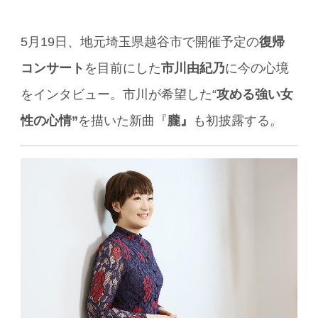
5月19日、地元埼玉県越谷市で開催予定の
復帰
コンサート
を目前にした
市川由紀乃
に今の心境
をインタビュー。市川が希望した“
攻める強い女
性の心情”
を描いた新曲『
朧』
も初披露する。