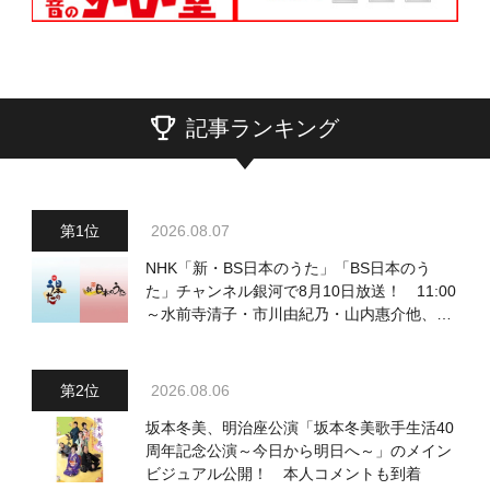
記事ランキング
2026.08.07
NHK「新・BS日本のうた」「BS日本のう
た」チャンネル銀河で8月10日放送！ 11:00
～水前寺清子・市川由紀乃・山内惠介他、
18:00～小椋佳・石川さゆり他登場！ 各放
送回の出演者・曲目情報
2026.08.06
坂本冬美、明治座公演「坂本冬美歌手生活40
周年記念公演～今日から明日へ～」のメイン
ビジュアル公開！ 本人コメントも到着