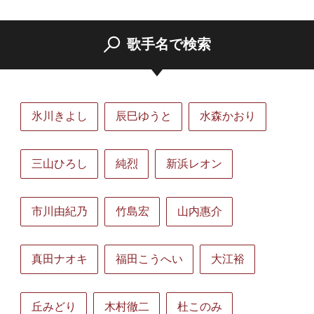
歌手名で検索
氷川きよし
辰巳ゆうと
水森かおり
三山ひろし
純烈
新浜レオン
市川由紀乃
竹島宏
山内惠介
真田ナオキ
福田こうへい
大江裕
丘みどり
木村徹二
杜このみ