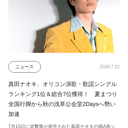
ニュース
2026.7.22
真田ナオキ、オリコン演歌・歌謡シングル
ランキング1位＆総合7位獲得！ 夏まつり
全国行脚から秋の浅草公会堂2Daysへ勢い
加速
7月15日に追撃盤が発売された真田ナオキの両A面シ